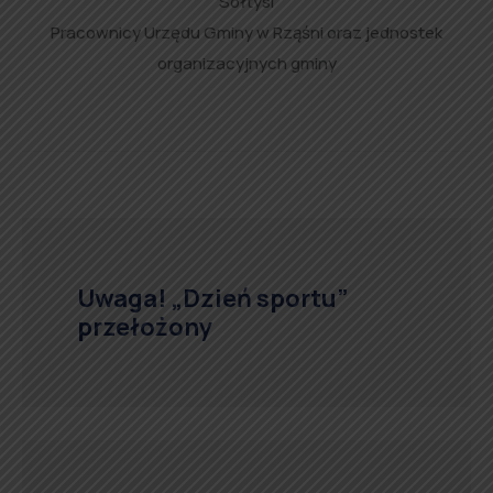
Sołtysi
Pracownicy Urzędu Gminy w Rząśni oraz jednostek
organizacyjnych gminy
Uwaga! „Dzień sportu”
przełożony