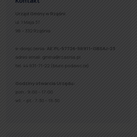
Kontakt
Urząd Gminy w Rząśni
ul. 1 Maja 37
98 – 332 Rząśnia
e-doręczenia:
AE:PL-57726-56911-GBSAJ-23
adres email:
gmina@rzasnia.pl
tel. 44 631-71-22 (biuro podawcze)
Godziny otwarcia Urzędu:
pon.: 9:00 – 17:00
wt. – pt.: 7:30 – 15:30