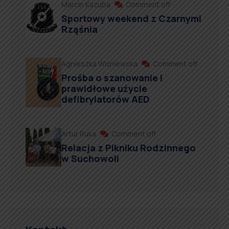
Marcin Kazuba
Comment off
Sportowy weekend z Czarnymi
Rząśnia
Agnieszka Wiśniewska
Comment off
Prośba o szanowanie i
prawidłowe użycie
defibrylatorów AED
Artur Ruka
Comment off
Relacja z Pikniku Rodzinnego
w Suchowoli