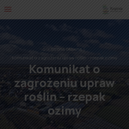
⌂
Strona Główna
Komunikat o zagrożeniu upraw roślin – rzepak ozimy
Komunikat o
zagrożeniu upraw
roślin – rzepak
ozimy