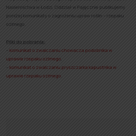
Nasiennictwa w Łodzi, Oddział w Pajęcznie publikujemy
poniżej komunikaty o zagrożeniu upraw roślin – rzepaku
ozimego.
Pliki do pobrania:
–
komunikat o zwalczaniu chowacza podobnika w
uprawie rzepaku ozimego
,
–
komunikat o zwalczaniu pryszczarka kapustnika w
uprawie rzepaku ozimego
.