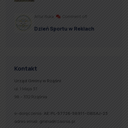
Artur Ruka
Comment off
Dzień Sportu w Reklach
Kontakt
Urząd Gminy w Rząśni
ul. 1 Maja 37
98 – 332 Rząśnia
e-doręczenia:
AE:PL-57726-56911-GBSAJ-23
adres email:
gmina@rzasnia.pl