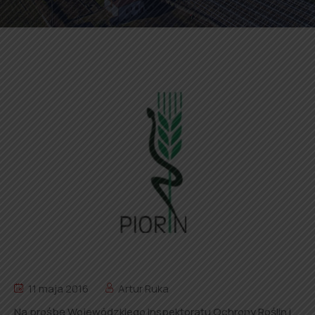
11 maja 2016
Artur Ruka
Na prośbę Wojewódzkiego Inspektoratu Ochrony Roślin i