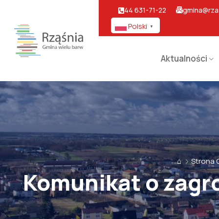
44 631-71-22
gmina@rzas
Polski
▼
Aktualności
⌂
Strona
Komunikat o zagro