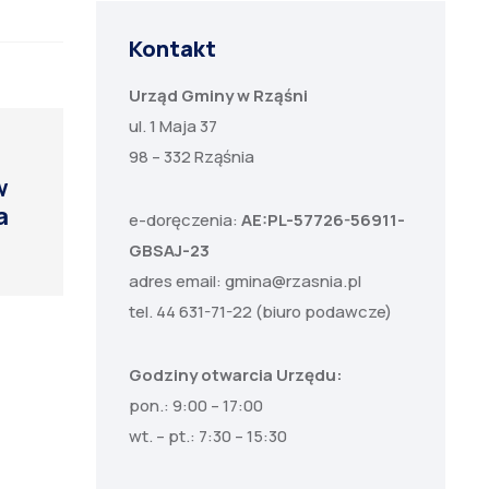
Kontakt
Urząd Gminy w Rząśni
ul. 1 Maja 37
98 – 332 Rząśnia
w
a
e-doręczenia:
AE:PL-57726-56911-
GBSAJ-23
adres email:
gmina@rzasnia.pl
tel. 44 631-71-22 (biuro podawcze)
Godziny otwarcia Urzędu:
pon.: 9:00 – 17:00
wt. – pt.: 7:30 – 15:30