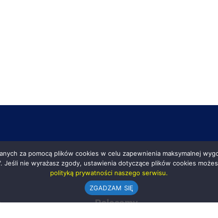
anych za pomocą plików cookies w celu zapewnienia maksymalnej wygod
ę". Jeśli nie wyrażasz zgody, ustawienia dotyczące plików cookies moż
polityką prywatności naszego serwisu.
ZGADZAM SIĘ
e
Polecamy