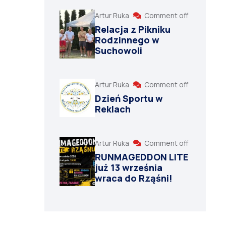
Artur Ruka
Comment off
Relacja z Pikniku
Rodzinnego w
Suchowoli
Artur Ruka
Comment off
Dzień Sportu w
Reklach
Artur Ruka
Comment off
RUNMAGEDDON LITE
już 13 września
wraca do Rząśni!