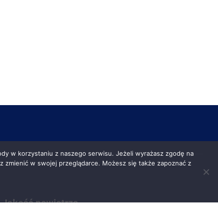
y w korzystaniu z naszego serwisu. Jeżeli wyrażasz zgodę na
esz zmienić w swojej przeglądarce. Możesz się także zapoznać z
Jakość powietrza