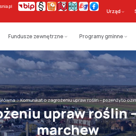
nia.pl
Urząd
Fundusze zewnętrzne
Programy gminne
 Główna
Komunikat o zagrożeniu upraw roślin – pszenżyto oz
żeniu upraw roślin 
marchew