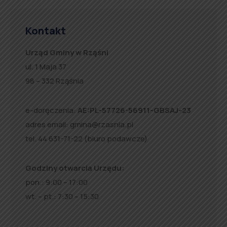
Kontakt
Urząd Gminy w Rząśni
ul. 1 Maja 37
98 – 332 Rząśnia
e-doręczenia:
AE:PL-57726-56911-GBSAJ-23
adres email:
gmina@rzasnia.pl
tel. 44 631-71-22 (biuro podawcze)
Godziny otwarcia Urzędu:
pon.: 9:00 – 17:00
wt. – pt.: 7:30 – 15:30