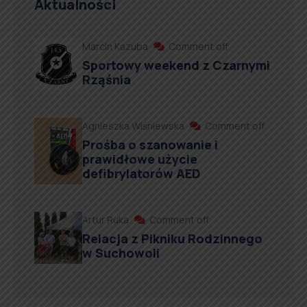
Aktualności
Marcin Kazuba
Comment off
Sportowy weekend z Czarnymi
Rząśnia
Agnieszka Wiśniewska
Comment off
Prośba o szanowanie i
prawidłowe użycie
defibrylatorów AED
Artur Ruka
Comment off
Relacja z Pikniku Rodzinnego
w Suchowoli