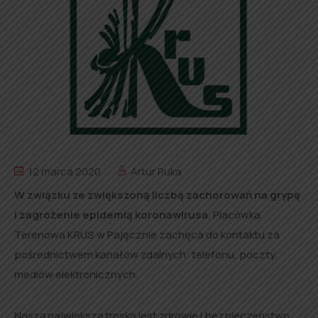
12 marca 2020
Artur Ruka
W związku ze zwiększoną liczbą zachorowań na grypę
i zagrożenie epidemią koronawirusa
, Placówka
Terenowa KRUS w Pajęcznie zachęca do kontaktu za
pośrednictwem kanałów zdalnych: telefonu, poczty,
mediów elektronicznych.
Naszą największą troską jest zdrowie i bezpieczeństwo