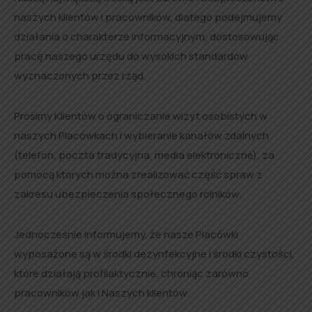
naszych klientów i pracowników, dlatego podejmujemy
działania o charakterze informacyjnym, dostosowując
pracę naszego urzędu do wysokich standardów
wyznaczonych przez rząd.
Prosimy Klientów o ograniczanie wizyt osobistych w
naszych Placówkach i wybieranie kanałów zdalnych
(telefon, poczta tradycyjna, media elektroniczne), za
pomocą których można zrealizować część spraw z
zakresu ubezpieczenia społecznego rolników.
Jednocześnie informujemy, że nasze Placówki
wyposażone są w środki dezynfekcyjne i środki czystości,
które działają profilaktycznie, chroniąc zarówno
pracowników jak i Naszych klientów.