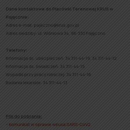
Dane kontaktowe do Placówki Terenowej KRUS w
Pajęcznie:
Adres e-mail: pajeczno@krus.gov.pl
Adres siedziby: ul. Wiśniowa 34, 98-330 Pajęczno
Telefony:
Informacja ds. ubezpieczeń: 34 311-44-19, 34 311-44-12
Informacja ds. świadczeń: 34 311-44-15
Wypadki przy pracy rolniczej: 34 311-44-16
Badania lekarskie: 34 311-44-13
Plik do pobrania:
–
komunikat w sprawie wirusa SARS-CoV2
.