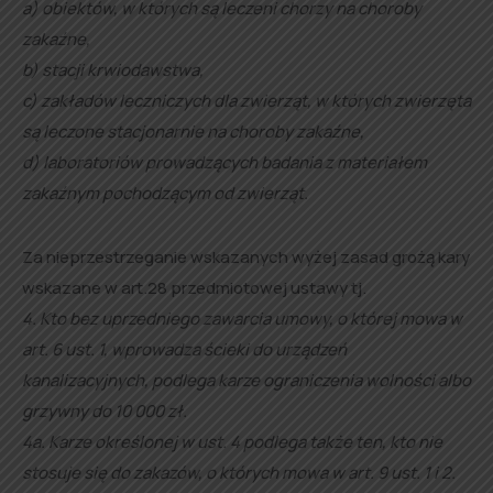
a) obiektów, w których są leczeni chorzy na choroby
zakaźne,
b) stacji krwiodawstwa,
c) zakładów leczniczych dla zwierząt, w których zwierzęta
są leczone stacjonarnie na choroby zakaźne,
d) laboratoriów prowadzących badania z materiałem
zakaźnym pochodzącym od zwierząt.
Za nieprzestrzeganie wskazanych wyżej zasad grożą kary
wskazane w art.28 przedmiotowej ustawy tj.
4. Kto bez uprzedniego zawarcia umowy, o której mowa w
art. 6 ust. 1, wprowadza ścieki do urządzeń
kanalizacyjnych, podlega karze ograniczenia wolności albo
grzywny do 10 000 zł.
4a. Karze określonej w ust. 4 podlega także ten, kto nie
stosuje się do zakazów, o których mowa w art. 9 ust. 1 i 2.