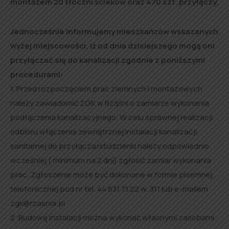
montażem 20 tłoczni ścieków oraz 470 szt. przyłączy.
Jednocześnie informujemy mieszkańców wskazanych
wyżej miejscowości, iż od dnia dzisiejszego mogą oni
przyłączać się do kanalizacji zgodnie z poniższymi
procedurami:
1. Przed rozpoczęciem prac ziemnych i montażowych
należy zawiadomić ZGK w Rząśni o zamiarze wykonania
podłączenia kanalizacyjnego. W celu sprawnej realizacji
odbioru włączenia zewnętrznej instalacji kanalizacji
sanitarnej do przyłącza/studzienki należy odpowiednio
wcześniej ( minimum na 2 dni) zgłosić zamiar wykonania
prac. Zgłoszenie może być dokonane w formie pisemnej,
telefonicznej pod nr tel. 44 631 71 22 w. 311 lub e-mailem
zgk@rzasnia.pl
2. Budowę instalacji można wykonać własnymi zasobami