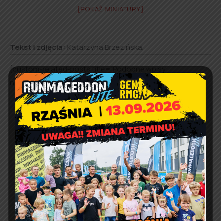
[POKAŻ MINIATURY]
Tekst i zdjęcia:
Katarzyna Brzezińska.
[custom-related-posts title=”Podobne wpisy:”
none_text=”None found” order_by=”title” order=”ASC”]
Relacja z gminnych
obchodów Narodowego
Święta Niepodległości