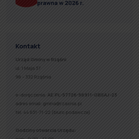
prawna w 2026 r.
Kontakt
Urząd Gminy w Rząśni
ul. 1 Maja 37
98 – 332 Rząśnia
e-doręczenia:
AE:PL-57726-56911-GBSAJ-23
adres email:
gmina@rzasnia.pl
tel. 44 631-71-22 (biuro podawcze)
Godziny otwarcia Urzędu:
pon.: 9:00 – 17:00