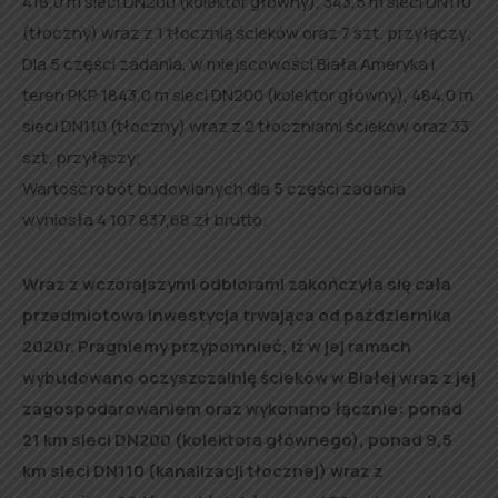
418,0 m sieci DN200 (kolektor główny), 343,5 m sieci DN110
(tłoczny) wraz z 1 tłocznią ścieków oraz 7 szt. przyłączy;
Dla 5 części zadania, w miejscowości Biała Ameryka i
teren PKP 1843,0 m sieci DN200 (kolektor główny), 484,0 m
sieci DN110 (tłoczny) wraz z 2 tłoczniami ścieków oraz 33
szt. przyłączy;
Wartość robót budowlanych dla 5 części zadania
wyniosła 4 107 837,68 zł brutto.
Wraz z wczorajszymi odbiorami zakończyła się cała
przedmiotowa inwestycja trwająca od października
2020r. Pragniemy przypomnieć, iż w jej ramach
wybudowano oczyszczalnię ścieków w Białej wraz z jej
zagospodarowaniem oraz wykonano łącznie: ponad
21 km sieci DN200 (kolektora głównego), ponad 9,5
km sieci DN110 (kanalizacji tłocznej) wraz z