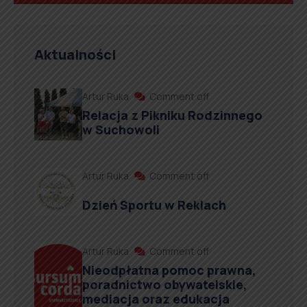
Aktualności
Artur Ruka
Comment off
Relacja z Pikniku Rodzinnego
w Suchowoli
Artur Ruka
Comment off
Dzień Sportu w Reklach
Artur Ruka
Comment off
Nieodpłatna pomoc prawna,
poradnictwo obywatelskie,
mediacja oraz edukacja