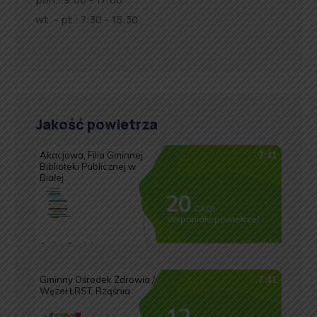
wt. – pt.: 7:30 – 15:30
Jakość powietrza