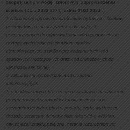
zaopatrzeniu w wodę i zbiorowym odprowadzeniu
ścieków (Dz.U.2023.537 tj. z dnia 21.03.2023r.):
1. Zabrania się wprowadzania ścieków bytowych i ścieków
przemysłowych do urządzeń kanalizacyjnych
przeznaczonych do odprowadzania wód opadowych lub
roztopowych będących skutkiem opadów
atmosferycznych, a także wprowadzania tych wód
opadowych i roztopowych oraz wód drenażowych do
kanalizacji sanitarnej.
2. Zabrania się wprowadzania do urządzeń
kanalizacyjnych:
1) odpadów stałych, które mogą powodować zmniejszenie
przepustowości przewodów kanalizacyjnych, a w
szczególności żwiru, piasku, popiołu, szkła, wytłoczyn,
drożdży, szczeciny, ścinków skór, tekstyliów, włókien,
nawet jeżeli znajdują się one w stanie rozdrobnionym;