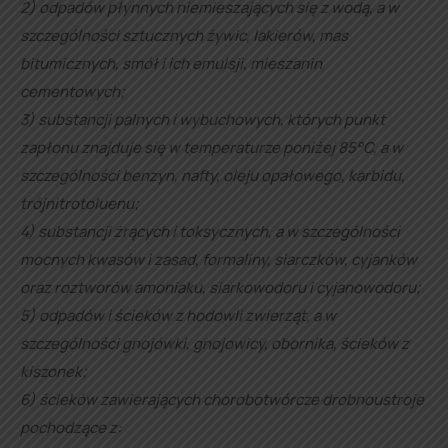
2) odpadów płynnych niemieszających się z wodą, a w
szczególności sztucznych żywic, lakierów, mas
bitumicznych, smół i ich emulsji, mieszanin
cementowych;
3) substancji palnych i wybuchowych, których punkt
zapłonu znajduje się w temperaturze poniżej 85°C, a w
szczególności benzyn, nafty, oleju opałowego, karbidu,
trójnitrotoluenu;
4) substancji żrących i toksycznych, a w szczególności
mocnych kwasów i zasad, formaliny, siarczków, cyjanków
oraz roztworów amoniaku, siarkowodoru i cyjanowodoru;
5) odpadów i ścieków z hodowli zwierząt, a w
szczególności gnojówki, gnojowicy, obornika, ścieków z
kiszonek;
6) ścieków zawierających chorobotwórcze drobnoustroje
pochodzące z: