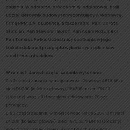
zadania. W odbiorze, prócz komisji odbiorowej, brali
udział kierownik budowy reprezentujący Wykonawcę,
firmę RPM S.A. z Lublińca, a także radni: Pani Dorota
Słomian, Pan Sławomir Boroń, Pan Adam Rozumek i
Pan Tomasz Pełka. Uczestnicy spotkania w jego
trakcie dokonali przeglądu wykonanych odcinków
sieci i tłoczni ścieków.
W ramach danych części zadania wykonano:
Dla 3 części zadania, w miejscowości Gawłów: 4676,46 m
sieci DN200 (kolektor główny), 1845,18 m sieci DN110
(tłoczny) wraz z 3 tłoczniami ścieków oraz 70 szt.
przyłączy;
Dla 3 części zadania, w miejscowości Rekle 2084,13 m sieci
DN200 (kolektor główny), sieci 1975,35 m DN110 (tłoczny)
wraz z 3 tłoczniami ścieków oraz 62 szt. przyłączy;