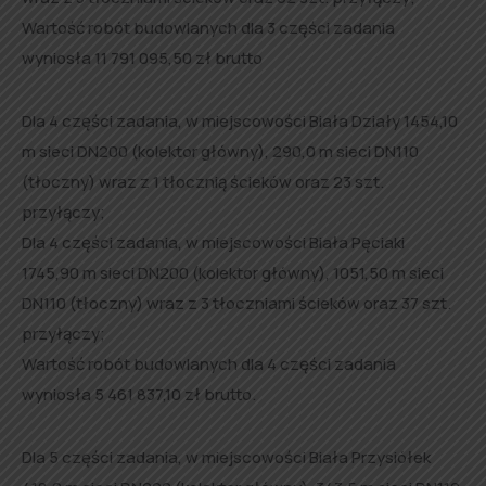
Wartość robót budowlanych dla 3 części zadania
wyniosła 11 791 095,50 zł brutto
Dla 4 części zadania, w miejscowości Biała Działy 1454,10
m sieci DN200 (kolektor główny), 290,0 m sieci DN110
(tłoczny) wraz z 1 tłocznią ścieków oraz 23 szt.
przyłączy;
Dla 4 części zadania, w miejscowości Biała Pęciaki
1745,90 m sieci DN200 (kolektor główny), 1051,50 m sieci
DN110 (tłoczny) wraz z 3 tłoczniami ścieków oraz 37 szt.
przyłączy;
Wartość robót budowlanych dla 4 części zadania
wyniosła 5 461 837,10 zł brutto.
Dla 5 części zadania, w miejscowości Biała Przysiółek