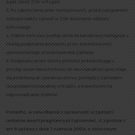
bądź zlecić ZGK w Rząśni.
3. Po zakończeniu prac montażowych, przed zasypaniem
wykopu należy zgłosić w ZGK dokonanie odbioru
końcowego.
4. Odbiór końcowy podłączenia do kanalizacji następuje z
chwilą podpisania protokołu przez inwestora oraz
upoważnionego przedstawiciela Zakładu.
5. Podpisany przez strony protokół potwierdzający
przyłączenie nieruchomości do sieci kanalizacyjnej staje
się podstawą do zawarcia umowy pomiędzy Zakładem
Gospodarki Komunalnej w Rząśni, a inwestorem na
odprowadzanie ścieków.
Ponadto, w celu dbania o sprawność urządzeń i
unikanie awarii pragniemy przypomnieć, iż zgodnie z
art.9 ustawy z dnia 7 czerwca 2001r. o zbiorowym