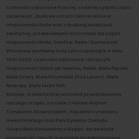
czynności odbiorowe trzeciej, czwartej i piątej części
zadania pn. „Budowa oczyszczalni ścieków w
miejscowości Biała wraz z budową kanalizacji
sanitarnej, przykanalikami i tłoczniami dla części
miejscowości Biała, Gawłów, Rekle i Suchowola”.
Wtorkowe spotkanie kończyło rozpoczęte w dniu
18.10.2023r. czynności odbiorowe i dotyczyło
miejscowości takich jak Gawłów, Rekle, Biała Pęciaki,
Biała Działy, Biała Przysiółek (Pod Lasem), Biała
Ameryka, Biała teren PKP.
Komisja, w skład której wchodzili przedstawiciele
naszego Urzędu, na czele z Panem Wójtem
Tomaszem Stolarczykiem, inspektorzy nadzoru
inwestorskiego oraz Pani Dyrektor Zakładu
Gospodarki Komunalnej w Rząśni, sprawdzała
poprawność i jakość wykonania przedmiotowego