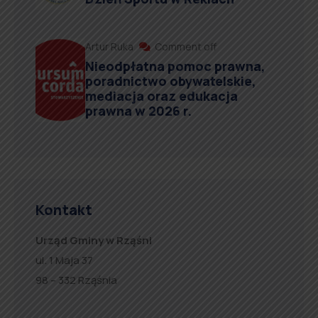
Artur Ruka
Comment off
Nieodpłatna pomoc prawna,
poradnictwo obywatelskie,
mediacja oraz edukacja
prawna w 2026 r.
Kontakt
Urząd Gminy w Rząśni
ul. 1 Maja 37
98 – 332 Rząśnia