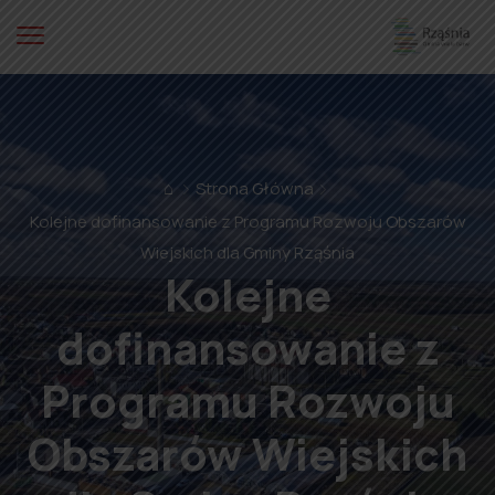
⌂
Strona Główna
Kolejne dofinansowanie z Programu Rozwoju Obszarów
Wiejskich dla Gminy Rząśnia
Kolejne
dofinansowanie z
Programu Rozwoju
Obszarów Wiejskich