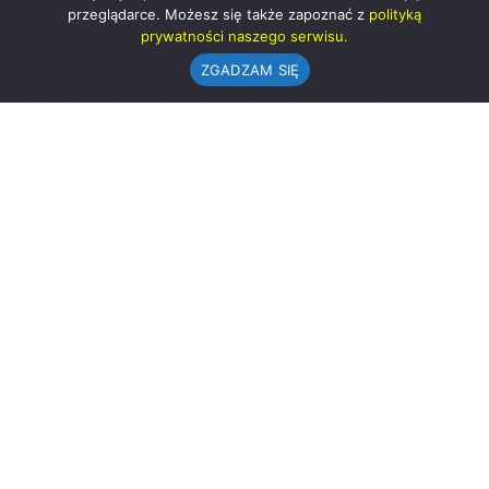
przeglądarce. Możesz się także zapoznać z
polityką
prywatności naszego serwisu.
ZGADZAM SIĘ
Urząd Gminy w Rząśni
ul. 1 Maja 37
98-332 Rząśnia
AE:PL-57726-56911-GBSAJ-23 (e-doręczenia)
gmina@rzasnia.pl
44 631-71-22 (biuro podawcze)
Godziny otwarcia Urzędu:
pon.: 9.00-17.00
wt.-pt.: 7.30-15.30