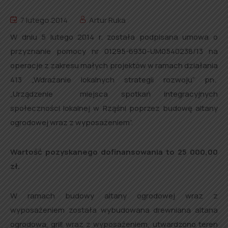
7 lutego 2014
Artur Ruka
W dniu 5 lutego 2014 r. została podpisana umowa o
przyznanie pomocy nr 01295-6930-UM0540238/13 na
operacje z zakresu małych projektów w ramach działania
413 „Wdrażanie lokalnych strategii rozwoju” pn.
„Urządzenie miejsca spotkań integracyjnych
społeczności lokalnej w Rząśni poprzez budowę altany
ogrodowej wraz z wyposażeniem”.
Wartość pozyskanego dofinansowania to 25 000,00
zł.
W ramach budowy altany ogrodowej wraz z
wyposażeniem została wybudowana drewniana altana
ogrodowa, grill wraz z wyposażeniem, utwardzono teren