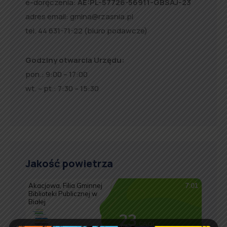
e-doręczenia:
AE:PL-57726-56911-GBSAJ-23
adres email:
gmina@rzasnia.pl
tel. 44 631-71-22 (biuro podawcze)
Godziny otwarcia Urzędu:
pon.: 9:00 – 17:00
wt. – pt.: 7:30 – 15:30
Jakość powietrza