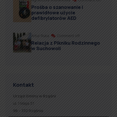
Prośba o szanowanie i
prawidłowe użycie
defibrylatorów AED
Artur Ruka
Comment off
Relacja z Pikniku Rodzinnego
w Suchowoli
Kontakt
Urząd Gminy w Rząśni
ul. 1 Maja 37
98 – 332 Rząśnia