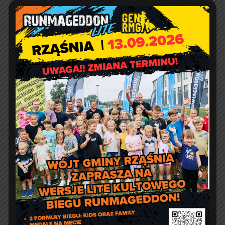
e-doręczenia:
AE:PL-57726-56911-GBSAJ-23
adres email:
gmina@rzasnia.pl
tel. 44 631-71-22 (biuro podawcze)
Godziny otwarcia Urzędu:
pon.: 9:00 – 17:00
wt. – pt.: 7:30 – 15:30
Jakość powietrza