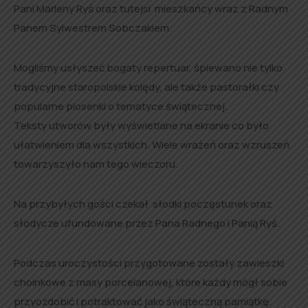
Pani Marleny Ryś oraz tutejsi mieszkańcy wraz z Radnym
Panem Sylwestrem Sobczakiem.
Mogliśmy usłyszeć bogaty repertuar, śpiewano nie tylko
tradycyjne staropolskie kolędy, ale także pastorałki czy
popularne piosenki o tematyce świątecznej.
Teksty utworów były wyświetlane na ekranie co było
ułatwieniem dla wszystkich. Wiele wrażeń oraz wzruszeń
towarzyszyło nam tego wieczoru.
Na przybyłych gości czekał słodki poczęstunek oraz
słodycze ufundowane przez Pana Radnego i Panią Ryś.
Podczas uroczystości przygotowane zostały zawieszki
choinkowe z masy porcelanowej, które każdy mógł sobie
przyozdobić i potraktować jako świąteczną pamiątkę.