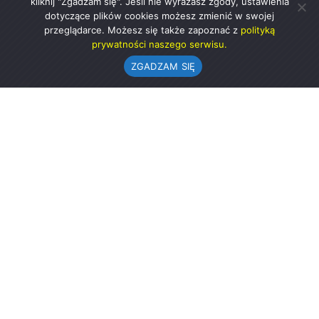
kliknij "Zgadzam się". Jeśli nie wyrażasz zgody, ustawienia
dotyczące plików cookies możesz zmienić w swojej
przeglądarce. Możesz się także zapoznać z
polityką
prywatności naszego serwisu.
ZGADZAM SIĘ
Urząd Gminy w Rząśni
ul. 1 Maja 37
98-332 Rząśnia
AE:PL-57726-56911-GBSAJ-23 (e-doręczenia)
gmina@rzasnia.pl
44 631-71-22 (biuro podawcze)
Godziny otwarcia Urzędu:
pon.: 9.00-17.00