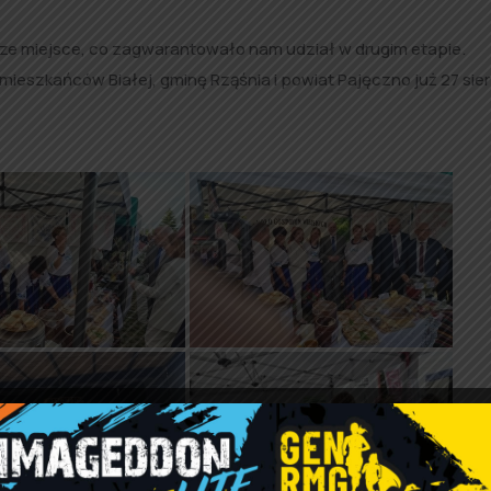
sze miejsce, co zagwarantowało nam udział w drugim etapie.
eszkańców Białej, gminę Rząśnia i powiat Pajęczno już 27 sie