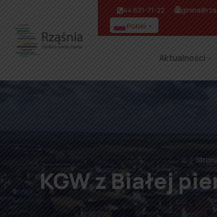
44 631-71-22
gmina@rzas
Polski
▼
Aktualności
⌂
Stron
KGW z Białej pi