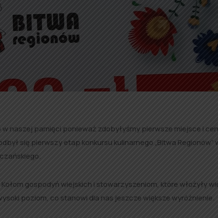
ugo w naszej pamięci ponieważ zdobyłyśmy pierwsze miejsce i ce
odbył się pierwszy etap konkursu kulinarnego „Bitwa Regionów” 
zczańskiego.
Kołom gospodyń wiejskich i stowarzyszeniom, które włożyły wie
wysoki poziom, co stanowi dla nas jeszcze większe wyróżnienie.