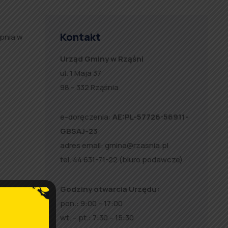
Kontakt
rpnia w
Urząd Gminy w Rząśni
ul. 1 Maja 37
98 – 332 Rząśnia
e-doręczenia:
AE:PL-57726-56911-
GBSAJ-23
adres email:
gmina@rzasnia.pl
tel. 44 631-71-22 (biuro podawcze)
Godziny otwarcia Urzędu:
pon.: 9:00 – 17:00
wt. – pt.: 7:30 – 15:30