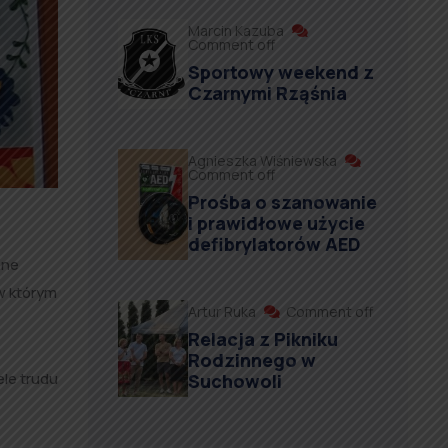
Marcin Kazuba
Comment off
Sportowy weekend z
Czarnymi Rząśnia
Agnieszka Wiśniewska
Comment off
Prośba o szanowanie
i prawidłowe użycie
defibrylatorów AED
nne
w którym
Artur Ruka
Comment off
Relacja z Pikniku
Rodzinnego w
le trudu
Suchowoli