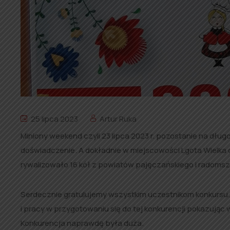
25 lipca 2023
Artur Ruka
Miniony weekend czyli 23 lipca 2023 r. pozostanie na dł
doświadczenie. A dokładnie w miejscowości Lgota Wielka 
rywalizowało 16 kół z powiatów pajęczańskiego i radoms
Serdecznie gratulujemy wszystkim uczestnikom konkursu. 
i pracy w przygotowaniu się do tej konkurencji pokazując 
Konkurencja naprawdę była duża.