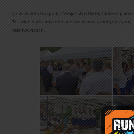
A nasze Koło Gospodyń Wiejskich w Białej zdobyło pierw
Tak więc będziemy reprezentować naszą małą ojczyznę, mi
Skierniewicach.