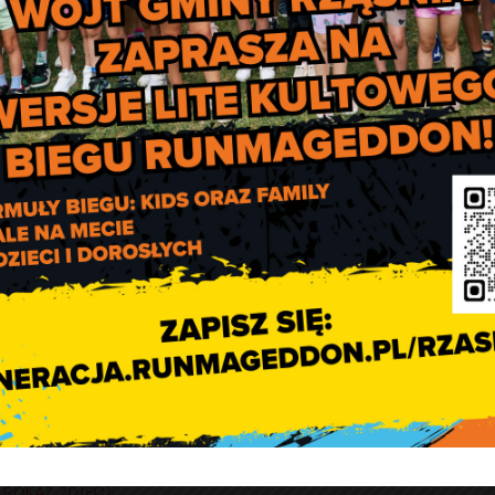
[POKAZ ZDJĘĆ]