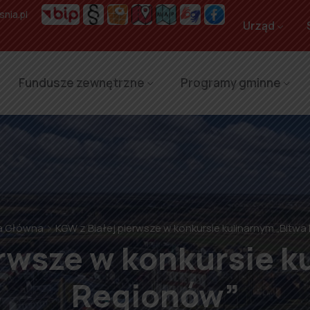
nia.pl
Urząd
Fundusze zewnętrzne
Programy gminne
a Główna
KGW z Białej pierwsze w konkursie kulinarnym „Bitw
erwsze w konkursie k
Regionów”