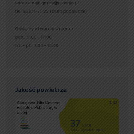
adres email:
gmina@rzasnia.pl
tel. 44 631-71-22 (biuro podawcze)
Godziny otwarcia Urzędu:
pon.: 9:00 – 17:00
wt. – pt.: 7:30 – 15:30
Jakość powietrza