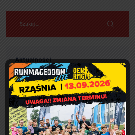
Aktualności
Artur Ruka
Comment off
Informacja o wydawaniu
żywności w ramach Programu
Fundusze Europejskie na
Pomoc Żywnościową
Artur Ruka
Comment off
Zmieniamy termin