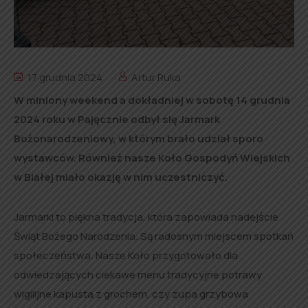
17 grudnia 2024
Artur Ruka
W miniony weekend a dokładniej w sobotę 14 grudnia
2024 roku w Pajęcznie odbył się Jarmark
Bożonarodzeniowy, w którym brało udział sporo
wystawców. Również nasze Koło Gospodyń Wiejskich
w Białej miało okazję w nim uczestniczyć.
Jarmarki to piękna tradycja, która zapowiada nadejście
Świąt Bożego Narodzenia. Są radosnym miejscem spotkań
społeczeństwa. Nasze Koło przygotowało dla
odwiedzających ciekawe menu tradycyjne potrawy
wigilijne kapusta z grochem, czy zupa grzybowa