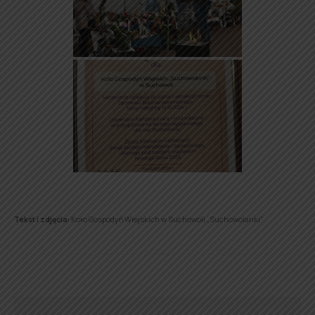
Tekst i zdjęcia:
Koło Gospodyń Wiejskich w Suchowoli „Suchowolanki”