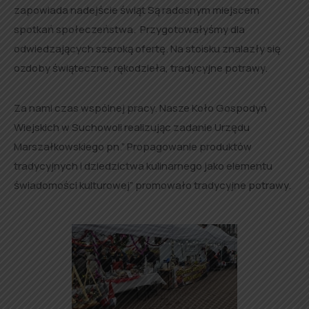
zapowiada nadejście świąt Są radosnym miejscem
spotkań społeczeństwa. Przygotowałyśmy dla
odwiedzających szeroką ofertę. Na stoisku znalazły się
ozdoby świąteczne, rękodzieła, tradycyjne potrawy.
Za nami czas wspólnej pracy. Nasze Koło Gospodyń
Wiejskich w Suchowoli realizując zadanie Urzędu
Marszałkowskiego pn.” Propagowanie produktów
tradycyjnych i dziedzictwa kulinarnego jako elementu
świadomości kulturowej” promowało tradycyjne potrawy.