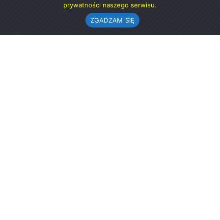
prywatności naszego serwisu.
ZGADZAM SIĘ
Urząd Gminy w Rząśni
ul. 1 Maja 37
98-332 Rząśnia
AE:PL-57726-56911-GBSAJ-23 (e-doręczenia)
gmina@rzasnia.pl
44 631-71-22 (biuro podawcze)
Godziny otwarcia Urzędu:
pon.: 9.00-17.00
wt.-pt.: 7.30-15.30