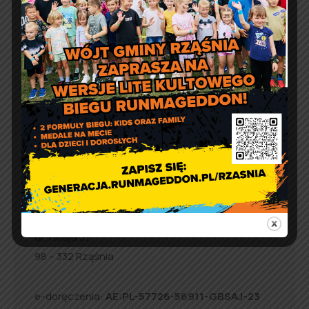
Runmageddon LITE!
Artur Ruka
Comment off
Filmowe Lato z Gminą Rząśnia.
Co obejrzeć?
Kontakt
Urząd Gminy w Rząśni
ul. 1 Maja 37
98 – 332 Rząśnia
e-doręczenia:
AE:PL-57726-56911-GBSAJ-23