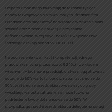
Eksperci z mobilnego biura mają do rozdania tysiące
bonów rozwojowych dla mikro, małych i średnich firm.
Przedsiębiorcy mogą liczyć na wsparcie w zakresie planu
szkoleń oraz złożenia aplikacji o przyznanie
dofinansowania. W tej edycji na MŚP z województwa
łódzkiego czekają ponad 33 000 000 zł.
Na podniesienie kwalifikacji i kompetencji jednego
pracownika można przeznaczyć 9 240zł (z wkładem
własnym). Mikro i małe przedsiębiorstwa mogą otrzymać
dotację do 80% wartości bonów, natomiast średnie do
50%. Jeśli średnie przedsiębiorstwo należy do grupy
wysokiego wzrostu zatrudnienia, może liczyć na
podniesienie kwoty dofinansowania do 60%. W
przypadku, gdy średni przedsiębiorca deleguje na usługi