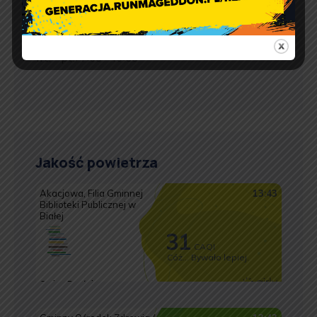
Godziny otwarcia Urzędu:
pon.: 9:00 – 17:00
wt. – pt.: 7:30 – 15:30
Jakość powietrza