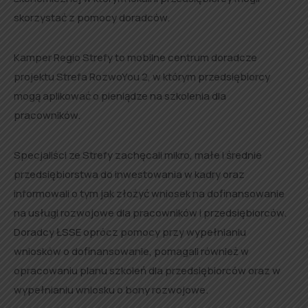
skorzystać z pomocy doradców.
Kamper Regio Strefy to mobilne centrum doradcze
projektu Strefa RozwoYou 2, w którym przedsiębiorcy
mogą aplikować o pieniądze na szkolenia dla
pracowników.
Specjaliści ze Strefy zachęcali mikro, małe i średnie
przedsiębiorstwa do inwestowania w kadry oraz
informowali o tym jak złożyć wniosek na dofinansowanie
na usługi rozwojowe dla pracowników i przedsiębiorców.
Doradcy ŁSSE oprócz pomocy przy wypełnianiu
wniosków o dofinansowanie, pomagali również w
opracowaniu planu szkoleń dla przedsiębiorców oraz w
wypełnianiu wniosku o bony rozwojowe.