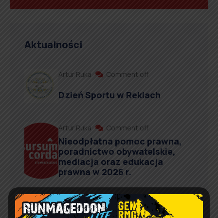
Aktualności
Artur Ruka
Comment off
Dzień Sportu w Reklach
Artur Ruka
Comment off
Nieodpłatna pomoc prawna,
poradnictwo obywatelskie,
mediacja oraz edukacja
prawna w 2026 r.
Artur Ruka
Comment off