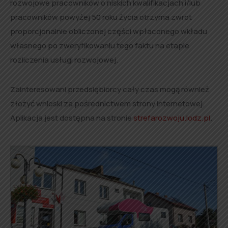
rozwojowe pracowników o niskich kwalifikacjach i/lub
pracowników powyżej 50 roku życia otrzyma zwrot
proporcjonalnie obliczonej części wpłaconego wkładu
własnego po zweryfikowaniu tego faktu na etapie
rozliczenia usługi rozwojowej.
Zainteresowani przedsiębiorcy cały czas mogą również
złożyć wnioski za pośrednictwem strony internetowej.
Aplikacja jest dostępna na stronie
strefarozwoju.lodz.pl
.