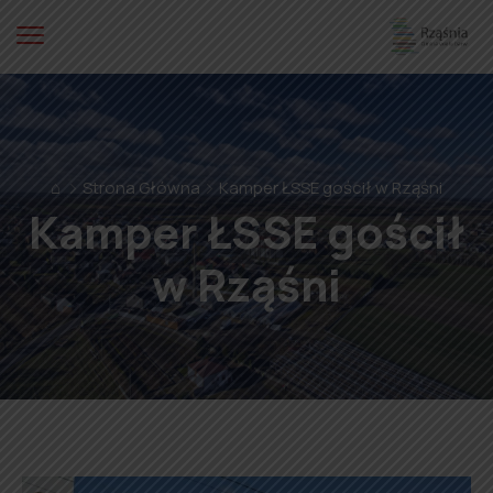
⌂
Strona Główna
Kamper ŁSSE gościł w Rząśni
Kamper ŁSSE gościł
w Rząśni