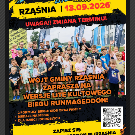
Informacja o wydawaniu
żywności w ramach Programu
Fundusze Europejskie na
Pomoc Żywnościową
Kontakt
Urząd Gminy w Rząśni
ul. 1 Maja 37
98 – 332 Rząśnia
e-doręczenia:
AE:PL-57726-56911-GBSAJ-23
adres email:
gmina@rzasnia.pl
tel. 44 631-71-22 (biuro podawcze)