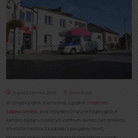
16 października 2019
Artur Ruka
W ostatni piątek 11 września, zgodnie z
naszym
zaproszeniem
, pod Urzędem Gminy w Rząśni gościł
kamper będący mobilnym centrum doradczym projektu
Strefa RozwoYou 2 Łódzkiej Specjalnej Strefy
Ekonomicznej w którym lokalni przedsiębiorcy mogli