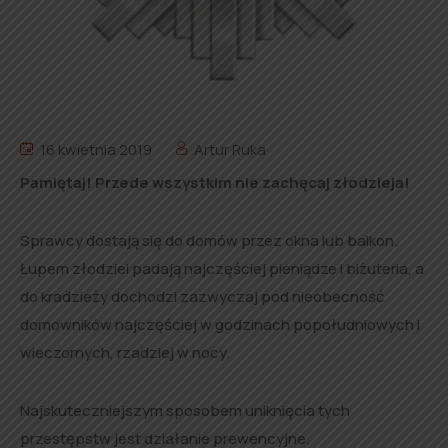
16 kwietnia 2019
Artur Ruka
Pamiętaj! Przede wszystkim nie zachęcaj złodzieja!
Sprawcy dostają się do domów przez okna lub balkon.
Łupem złodziei padają najczęściej pieniądze i biżuteria, a
do kradzieży dochodzi zazwyczaj pod nieobecność
domowników najczęściej w godzinach popołudniowych i
wieczornych, rzadziej w nocy.
Najskuteczniejszym sposobem uniknięcia tych
przestępstw jest działanie prewencyjne.