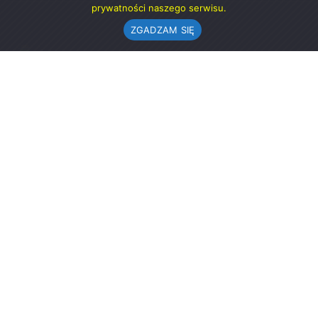
prywatności naszego serwisu.
ZGADZAM SIĘ
Urząd Gminy w Rząśni
ul. 1 Maja 37
98-332 Rząśnia
AE:PL-57726-56911-GBSAJ-23 (e-doręczenia)
gmina@rzasnia.pl
44 631-71-22 (biuro podawcze)
Godziny otwarcia Urzędu:
pon.: 9.00-17.00
wt.-pt.: 7.30-15.30