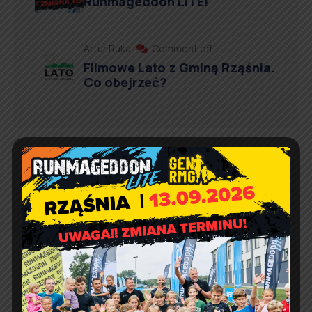
Runmageddon LITE!
Artur Ruka
Comment off
Filmowe Lato z Gminą Rząśnia.
Co obejrzeć?
Kontakt
Urząd Gminy w Rząśni
ul. 1 Maja 37
98 – 332 Rząśnia
e-doręczenia:
AE:PL-57726-56911-GBSAJ-23
adres email:
gmina@rzasnia.pl