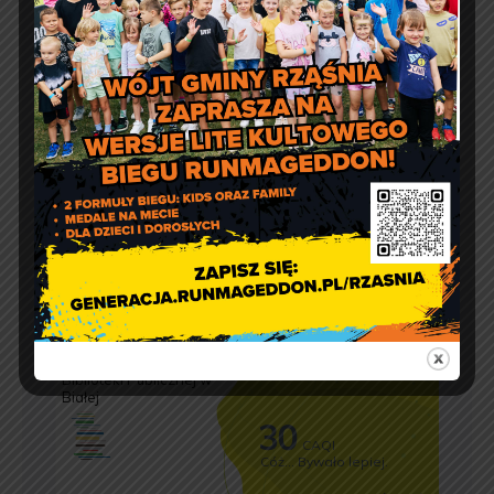
tel. 44 631-71-22 (biuro podawcze)
Godziny otwarcia Urzędu:
pon.: 9:00 – 17:00
wt. – pt.: 7:30 – 15:30
Jakość powietrza