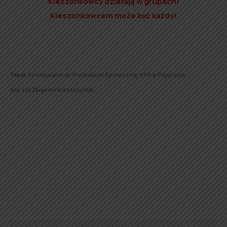
Kieszonkowcy działają w grupach!
Kieszonkowcem może być każdy!
Tekst:
Koordynator ds.Profilaktyki Społecznej KPP w Pajęcznie,
asp.szt.Zbigniew Kleszczyński.