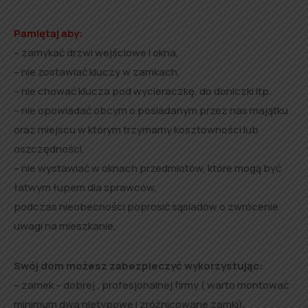
Pamiętaj aby:
– zamykać drzwi wejściowe i okna,
– nie zostawiać kluczy w zamkach,
– nie chować klucza pod wycieraczkę, do doniczki itp.
– nie opowiadać obcym o posiadanym przez nas majątku
oraz miejscu w którym trzymamy kosztowności lub
oszczędności,
– nie wystawiać w oknach przedmiotów, które mogą być
łatwym łupem dla sprawców,
podczas nieobecności poprosić sąsiadów o zwrócenie
uwagi na mieszkanie,
Swój dom możesz zabezpieczyć wykorzystując:
– zamek – dobrej , profesjonalnej firmy ( warto montować
minimum dwa nietypowe i zróżnicowane zamki),