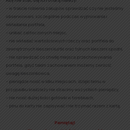
Aby nie stać się ich ofiarą należy:
– w trakcie robienia zakupów sprawdzać czy nie jesteśmy
obserwowani, szczególnie podczas wyjmowania i
wkładania portfela,
– unikać zatłoczonych miejsc,
– nie wkładać wartościowych rzeczy oraz portfela do
zewnętrznych kieszeni kurtki oraz tylnych kieszeni spodni,
– nie sprawdzać co chwilę miejsca przechowywania
portfela, gdyż takim zachowaniem możemy zwrócić
uwagę kieszonkowca,
– pieniądze nosić w kilku miejscach, dzięki temu w
przypadku kradzieży nie stracimy wszystkich pieniędzy,
– nie nosić dużej ilości gotówki w torebkach,
– pinu do karty nie zapisywać i nie trzymać razem z kartą,
Pamiętaj!