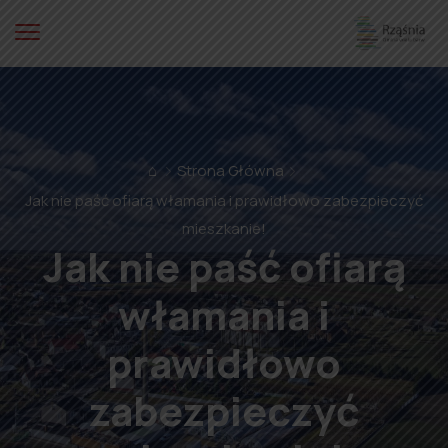
⌂
Strona Główna
Jak nie paść ofiarą włamania i prawidłowo zabezpieczyć
mieszkanie!
Jak nie paść ofiarą
włamania i
prawidłowo
zabezpieczyć