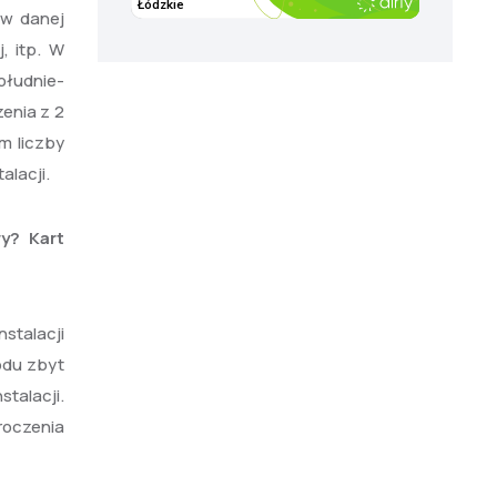
 w danej
, itp. W
ołudnie-
enia z 2
m liczby
alacji.
y? Kart
stalacji
odu zbyt
talacji.
roczenia