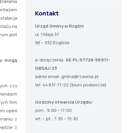
zielania
montażem
Kontakt
nstalacja
Urząd Gminy w Rząśni
ntażu na
ul. 1 Maja 37
nym jest
98 – 332 Rząśnia
e-doręczenia:
AE:PL-57726-56911-
rzy mogą
GBSAJ-23
adres email:
gmina@rzasnia.pl
tel. 44 631-71-22 (biuro podawcze)
nych czy
urendach
Godziny otwarcia Urzędu:
ych firm
pon.: 9:00 – 17:00
em opinii
wt. – pt.: 7:30 – 15:30
wnaniu z
będzie z