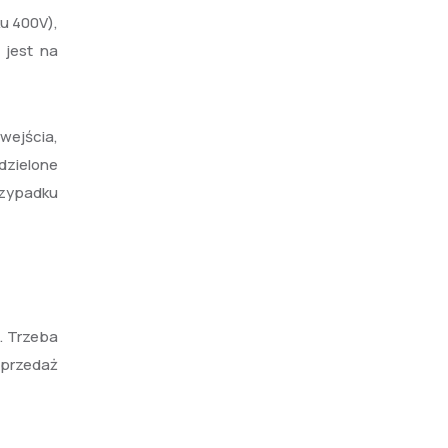
u 400V),
 jest na
wejścia,
dzielone
rzypadku
. Trzeba
przedaż