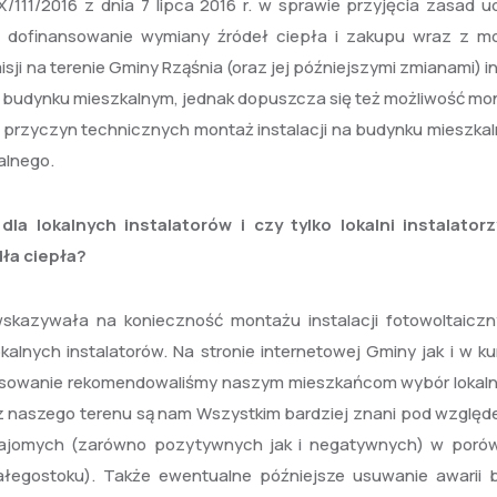
11/2016 z dnia 7 lipca 2016 r. w sprawie przyjęcia zasad ud
a dofinansowanie wymiany źródeł ciepła i zakupu wraz z 
isji na terenie Gminy Rząśnia (oraz jej późniejszymi zmianami) i
budynku mieszkalnym, jednak dopuszcza się też możliwość mo
z przyczyn technicznych montaż instalacji na budynku mieszkal
alnego.
a lokalnych instalatorów i czy tylko lokalni instalato
ła ciepła?
wskazywała na konieczność montażu instalacji fotowoltaicz
kalnych instalatorów. Na stronie internetowej Gminy jak i w k
nsowanie rekomendowaliśmy naszym mieszkańcom wybór lokaln
zy z naszego terenu są nam Wszystkim bardziej znani pod względ
znajomych (zarówno pozytywnych jak i negatywnych) w poró
ałegostoku). Także ewentualne późniejsze usuwanie awarii 