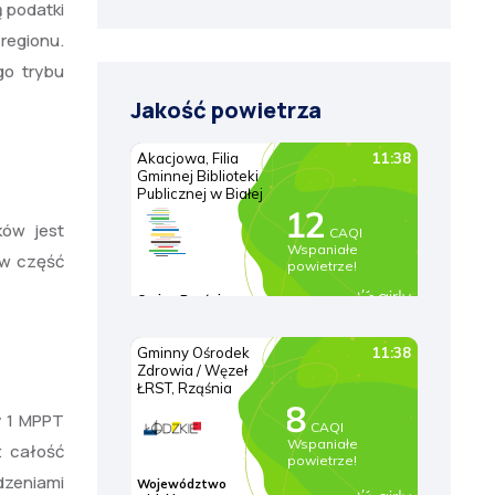
ą podatki
regionu.
go trybu
Jakość powietrza
ków jest
 w część
y 1 MPPT
ż całość
ądzeniami