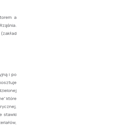
storem a
Rząśnia.
(zakład
jną i po
 kosztuje
dzielonej
e” które
rycznej,
e stawki
eriałów,