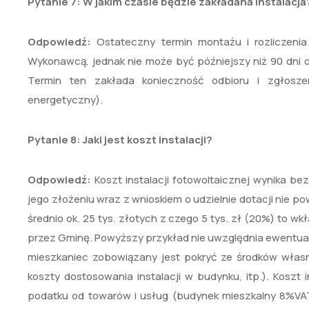
Pytanie 7:
W jakim czasie będzie zakładana instalacja
Odpowiedź:
Ostateczny termin montażu i rozliczeni
Wykonawcą, jednak nie może być późniejszy niż 90 dni 
Termin ten zakłada konieczność odbioru i zgłoszen
energetyczny).
Pytanie 8:
Jaki jest koszt instalacji?
Odpowiedź:
Koszt instalacji fotowoltaicznej wynika be
jego złożeniu wraz z wnioskiem o udzielnie dotacji nie pow
średnio ok. 25 tys. złotych z czego 5 tys. zł (20%) to w
przez Gminę. Powyższy przykład nie uwzględnia ewentualne
mieszkaniec zobowiązany jest pokryć ze środków własnyc
koszty dostosowania instalacji w budynku, itp.). Koszt
podatku od towarów i usług (budynek mieszkalny 8%VAT,