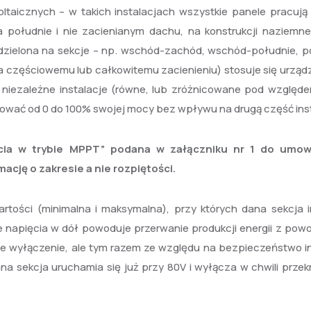
oltaicznych – w takich instalacjach wszystkie panele pracują
południe i nie zacienianym dachu, na konstrukcji naziemnej
t podzielona na sekcje – np. wschód-zachód, wschód-południe, p
a częściowemu lub całkowitemu zacienieniu) stosuje się urządz
 niezależne instalacje (równe, lub zróżnicowane pod względe
ować od 0 do 100% swojej mocy bez wpływu na drugą część inst
cia w trybie MPPT” podana w załączniku nr 1 do umow
cję o zakresie a nie rozpiętości.
tości (minimalna i maksymalna), przy których dana sekcja in
e napięcia w dół powoduje przerwanie produkcji energii z pow
je wyłączenie, ale tym razem ze względu na bezpieczeństwo ins
a sekcja uruchamia się już przy 80V i wyłącza w chwili przek