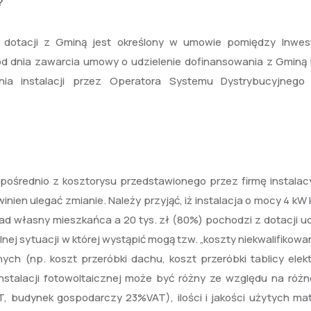
?
a dotacji z Gminą jest określony w umowie pomiędzy Inwe
od dnia zawarcia umowy o udzielenie dofinansowania z Gminą 
ia instalacji przez Operatora Systemu Dystrybucyjnego 
zpośrednio z kosztorysu przedstawionego przez firmę instalacy
inien ulegać zmianie. Należy przyjąć, iż instalacja o mocy 4 kW
kład własny mieszkańca a 20 tys. zł (80%) pochodzi z dotacji u
j sytuacji w której wystąpić mogą tzw. „koszty niekwalifikowan
h (np. koszt przeróbki dachu, koszt przeróbki tablicy elekt
 instalacji fotowoltaicznej może być różny ze względu na różn
 budynek gospodarczy 23%VAT), ilości i jakości użytych mat