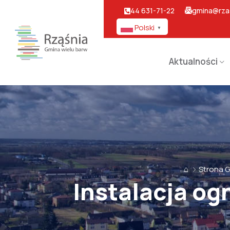
44 631-71-22
gmina@rzas
Polski
▼
Aktualności
⌂
Strona 
Instalacja og