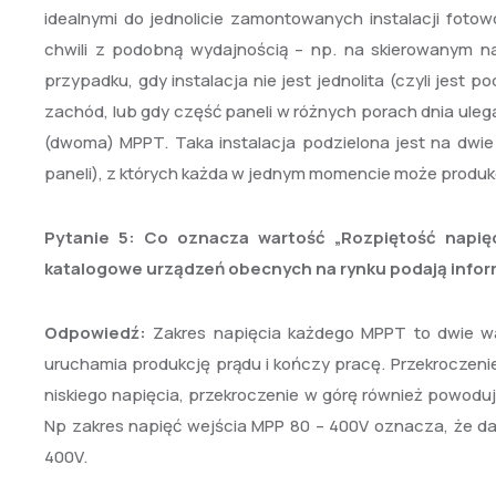
idealnymi do jednolicie zamontowanych instalacji fotow
chwili z podobną wydajnością – np. na skierowanym na 
przypadku, gdy instalacja nie jest jednolita (czyli jes
zachód, lub gdy część paneli w różnych porach dnia uleg
(dwoma) MPPT. Taka instalacja podzielona jest na dwie
paneli), z których każda w jednym momencie może produk
Pytanie 5:
Co oznacza wartość „Rozpiętość napię
katalogowe urządzeń obecnych na rynku podają informa
Odpowiedź:
Zakres napięcia każdego MPPT to dwie war
uruchamia produkcję prądu i kończy pracę. Przekroczeni
niskiego napięcia, przekroczenie w górę również powodu
Np zakres napięć wejścia MPP 80 – 400V oznacza, że dan
400V.