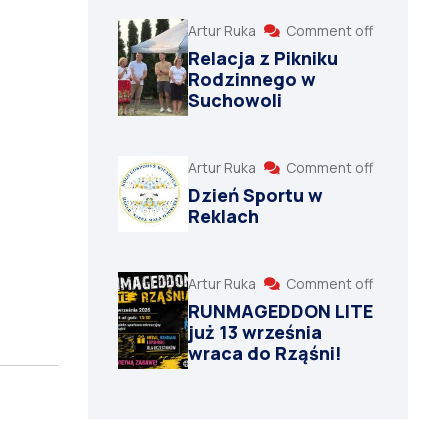
Artur Ruka
Comment off
Relacja z Pikniku
Rodzinnego w
Suchowoli
Artur Ruka
Comment off
Dzień Sportu w
Reklach
Artur Ruka
Comment off
RUNMAGEDDON LITE
już 13 września
wraca do Rząśni!