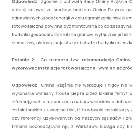
Odpowiedź:
Zgodnie z uchwałą Rady Gminy Rząśnia XX/1
dotacji celowej ze środków budżetu Gminy Rząśnia n
odnawialnych źródeł energii w celu ograniczenia niskiej em
fotowoltaiczna powinna być montowana co do zasady na 
budynku gospodarczym lub na gruncie, wyłącznie jeżeli 
niemożliwy, ale instalacja służy obsłudze budynku mieszk
Pytanie 2 : Co oznacza tzw. rekomendacja Gminy dl
wykonywać instalacje fotowoltaiczne i wymieniać źród
Odpowiedź:
Gmina Rząśnia nie wskazuje i nigdy nie 
wykonania wymiany źródła ciepła przez lokalne firmy/ lo
informujących o rozpoczęciu naboru wniosków o dofina
instalatorskich z uwagi na fakt, iż to właśnie instalator
czy referencji uzyskiwanych od naszych sąsiadów i 
firmami pochodzącymi np. z Warszawy, Elbląga czy Bi