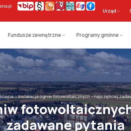
nia.pl
Urząd
Fundusze zewnętrzne
Programy gminne
Główna
Instalacja ogniw fotowoltaicznych – najczęściej zad
niw fotowoltaicznych
zadawane pytania