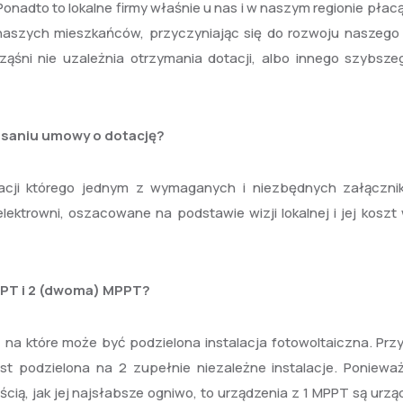
onadto to lokalne firmy właśnie u nas i w naszym regionie płac
 naszych mieszkańców, przyczyniając się do rozwoju naszego 
śni nie uzależnia otrzymania dotacji, albo innego szybsze
isaniu umowy o dotację?
otacji którego jednym z wymaganych i niezbędnych załączni
lektrowni, oszacowane na podstawie wizji lokalnej i jej koszt
PPT i 2 (dwoma) MPPT?
, na które może być podzielona instalacja fotowoltaiczna. Prz
jest podzielona na 2 zupełnie niezależne instalacje. Poniewa
ścią, jak jej najsłabsze ogniwo, to urządzenia z 1 MPPT są urz