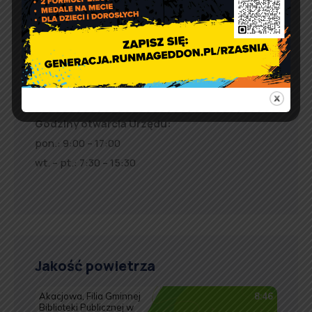
98 – 332 Rząśnia
e-doręczenia:
AE:PL-57726-56911-GBSAJ-23
adres email:
gmina@rzasnia.pl
tel. 44 631-71-22 (biuro podawcze)
Godziny otwarcia Urzędu:
pon.: 9:00 – 17:00
wt. – pt.: 7:30 – 15:30
Jakość powietrza