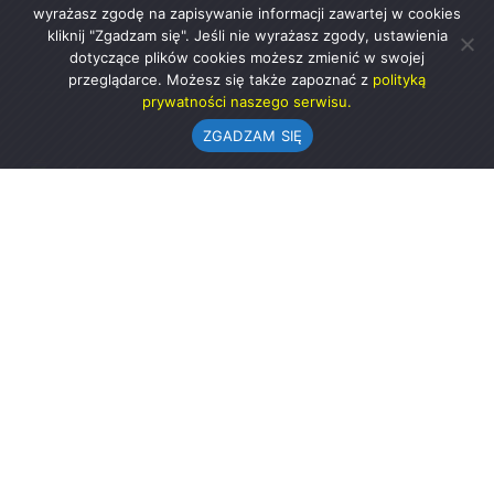
wyrażasz zgodę na zapisywanie informacji zawartej w cookies
kliknij "Zgadzam się". Jeśli nie wyrażasz zgody, ustawienia
dotyczące plików cookies możesz zmienić w swojej
przeglądarce. Możesz się także zapoznać z
polityką
prywatności naszego serwisu.
ZGADZAM SIĘ
Urząd Gminy w Rząśni
ul. 1 Maja 37
98-332 Rząśnia
AE:PL-57726-56911-GBSAJ-23 (e-doręczenia)
gmina@rzasnia.pl
44 631-71-22 (biuro podawcze)
Godziny otwarcia Urzędu: