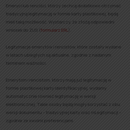
Emeryci lub renciści, którzy zechcą dodatkowo otrzymać
tradycyjną legitymację w formie karty plastikowej, będą
mieli taką możliwość. Wystarczy, że złożą odpowiedni
wniosek do ZUS (
formularz ERL
).
Legitymacje emerytów i rencistów, które zostały wydane
w latach ubiegłych są aktualne, zgodnie z nadanym
terminem ważności.
Emerytom i rencistom, którzy mają już legitymację w
formie plastikowej karty identyfikacyjnej, wydamy
automatycznie również legitymację w wersji
elektronicznej. Takie osoby będą mogły korzystać z obu
wersji dokumentu – tradycyjnej karty oraz mLegitymacji –
zgodnie ze swoimi preferencjami.