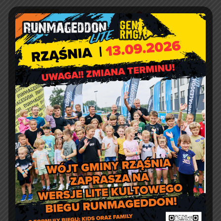
Agnieszka Wiśniewska
Comment off
Prośba o szanowanie i
prawidłowe użycie
defibrylatorów AED
Artur Ruka
Comment off
Relacja z Pikniku Rodzinnego
w Suchowoli
Kontakt
Urząd Gminy w Rząśni
ul. 1 Maja 37