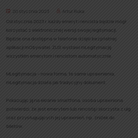
20 stycznia 2023
Artur Ruka
Od stycznia 2023 r. każdy emeryt i rencista będzie mógł
korzystać z elektronicznej wersji swojej legitymacji.
Będzie ona dostępna w telefonie dzięki bezpłatnej
aplikacji mObywatel. ZUS wystawi mLegitymację
wszystkim emerytom i rencistom automatycznie.
MLegitymacja – nowa forma, te same uprawnienia,
mLegitymacja działa jak tradycyjny dokument.
Pokazując ją na ekranie smartfona, osoba uprawniona
potwierdzi, że jest emerytem lub rencistą i skorzysta z ulg
oraz przysługujących jej uprawnień, np. zniżek do
biletów.