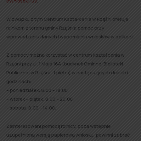
eWniosekPlus
.
W związku z tym Centrum Kształcenia w Rząśni oferuje
rolnikom z terenu gminy Rząśnia pomoc przy
wprowadzaniu danych i wypełnianiu wniosków w aplikacji.
Z pomocy można korzystać w centrum Kształcenia w
Rząśni przy ul. 1 Maja 16A (budynek Gminnej Biblioteki
Publicznej w Rząśni – I piętro) w następujących dniach i
godzinach:
– poniedziałek: 8:00 – 18:00,
– wtorek – piątek: 8:00 – 20:00,
– sobota: 8:00 – 14:00.
Zainteresowani pomocą rolnicy, poza wstępnie
uzupełnioną wersją papierową wniosku, powinni zabrać