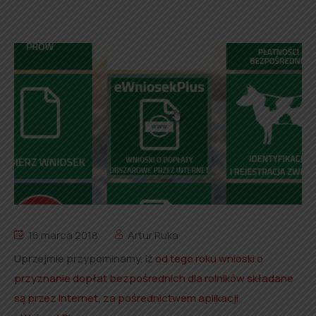
16 marca 2018
Artur Ruka
Uprzejmie przypominamy, iż
od tego roku wnioski o
przyznanie dopłat bezpośrednich dla rolników składane
są przez Internet, za pośrednictwem aplikacji