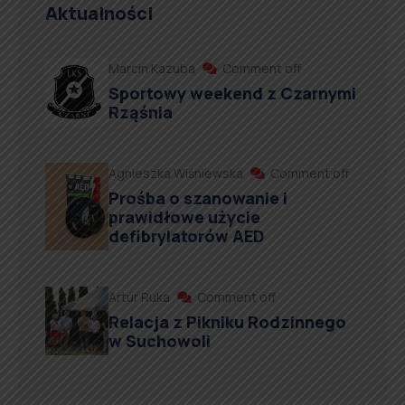
Aktualności
Marcin Kazuba
Comment off
Sportowy weekend z Czarnymi
Rząśnia
Agnieszka Wiśniewska
Comment off
Prośba o szanowanie i
prawidłowe użycie
defibrylatorów AED
Artur Ruka
Comment off
Relacja z Pikniku Rodzinnego
w Suchowoli