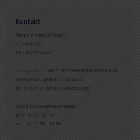
Kontakt
Urząd Gminy w Rząśni
ul. 1 Maja 37
98 – 332 Rząśnia
e-doręczenia:
AE:PL-57726-56911-GBSAJ-23
adres email:
gmina@rzasnia.pl
tel. 44 631-71-22 (biuro podawcze)
Godziny otwarcia Urzędu:
pon.: 9:00 – 17:00
wt. – pt.: 7:30 – 15:30