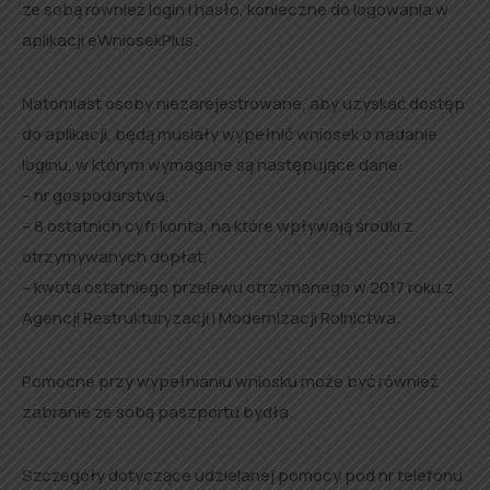
ze sobą również login i hasło, konieczne do logowania w
aplikacji eWniosekPlus.
Natomiast osoby niezarejestrowane, aby uzyskać dostęp
do aplikacji, będą musiały wypełnić wniosek o nadanie
loginu, w którym wymagane są następujące dane:
– nr gospodarstwa,
– 8 ostatnich cyfr konta, na które wpływają środki z
otrzymywanych dopłat,
– kwota ostatniego przelewu otrzymanego w 2017 roku z
Agencji Restrukturyzacji i Modernizacji Rolnictwa.
Pomocne przy wypełnianiu wniosku może być również
zabranie ze sobą paszportu bydła.
Szczegóły dotyczące udzielanej pomocy pod nr telefonu