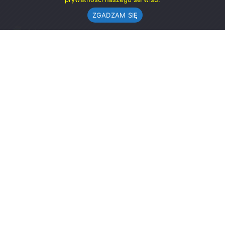
ZGADZAM SIĘ
Urząd Gminy w Rząśni
ul. 1 Maja 37
98-332 Rząśnia
AE:PL-57726-56911-GBSAJ-23 (e-doręczenia)
gmina@rzasnia.pl
44 631-71-22 (biuro podawcze)
Godziny otwarcia Urzędu:
pon.: 9.00-17.00
wt.-pt.: 7.30-15.30