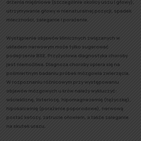
drżenia mięśniowe (szczególnie okolicy uszu i głowy),
utrzymywanie głowy w nienaturalnej pozycji, spadek
mleczności, zaleganie i porażenie.
Wystąpienie objawów klinicznych związanych w
układem nerwowym może tylko sugerować
podejrzenie BSE. Przyżyciowa diagnostyka choroby
jest niemożliwa. Diagnoza choroby opiera się na
pośmiertnym badaniu próbek mózgowia zwierzęcia.
W rozpoznaniu różnicowym przy występowaniu
objawów mózgowych u krów należy wykluczyć:
wściekliznę, listeriozę, hipomagnezemię (tężyczkę),
hipokalcemię (porażenie poporodowe), nerwową
postać ketozy, zatrucie ołowiem, a także zaleganie
na skutek urazu.