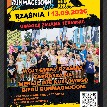
Aktualności
Marcin Kazuba
Comment off
Sportowy weekend z Czarnymi
Rząśnia
Agnieszka Wiśniewska
Comment off
Prośba o szanowanie i
prawidłowe użycie