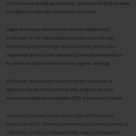
Choroba nie podlega leczeniu. Zwalczenie BSE polega
na zabiciu zwierząt i utylizacji ich zwłok.
Ogólne zasady zwalczania chorób zakaźnych
zwierząt, w tym obowiązki posiadacza zwierząt,
działania powiatowego lekarza weterynarii oraz
regulacje dotyczące zapomogi i odszkodowania ze
środków budżetu państwa dostępne są
tutaj
.
W Polsce realizowany jest program zwalczania
gąbczastej encefalopatii bydła, mający na celu
wykrycie każdego przypadku BSE w populacji bydła.
Ostatni przypadek klasycznego BSE w Polsce miał
miejsce w 2012 r. Polska posiada najwyższy status kraju o
znikomym ryzyku wystąpienia BSE, więcej o statusach