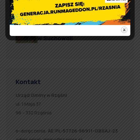
defibrylatorów AED
Artur Ruka
Comment off
Relacja z Pikniku Rodzinnego
w Suchowoli
Kontakt
Urząd Gminy w Rząśni
ul. 1 Maja 37
98 – 332 Rząśnia
e-doręczenia:
AE:PL-57726-56911-GBSAJ-23
adres email:
gmina@rzasnia.pl