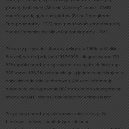
płowej: łosi i jeleni (Chronic Wasting Disease – CWD),
encefalopatię gąbczastą kotów (Feline Spongiform
Encephalopathy – FSE) oraz pasażowalną encefalopatię
norek (Transmissible Minke Encephalopathy – TME.
Pierwszy przypadek choroby wykryto w 1986r. w Wielkiej
Brytanii, w której w latach 1987-1999 zdiagnozowano 175
838 ognisk choroby, a łączny odsetek bydła dotkniętego
BSE wynosił 36,7%, ustanawiając ją jednocześnie krajem o
największej liczbie zachorowań. Aktualne informacje
dotyczące występowania BSE na świecie są dostępne na
stronie WOAH – World Organisation for Animal Health.
Przyczyną choroby są nietypowe zakaźne cząstki
białkowe – priony – posiadające zdolność