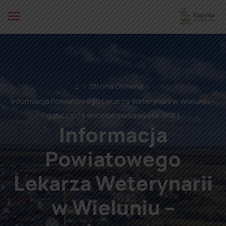
⌂
Strona Główna
Informacja Powiatowego Lekarza Weterynarii w Wieluniu –
gąbczasta encefalopatia bydła (BSE)
Informacja
Powiatowego
Lekarza Weterynarii
w Wieluniu –