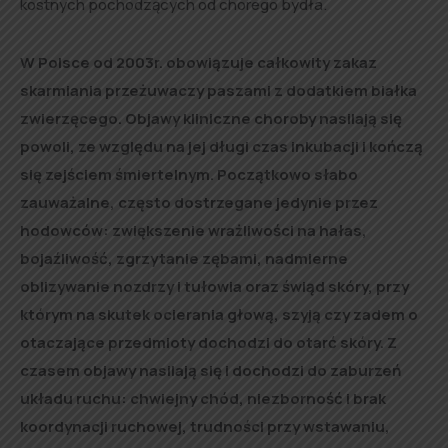
kostnych pochodzących od chorego bydła.
W Polsce od 2003r. obowiązuje całkowity zakaz
skarmiania przeżuwaczy paszami z dodatkiem białka
zwierzęcego. Objawy kliniczne choroby nasilają się
powoli, ze względu na jej długi czas inkubacji i kończą
się zejściem śmiertelnym. Początkowo słabo
zauważalne, często dostrzegane jedynie przez
hodowców: zwiększenie wrażliwości na hałas,
bojaźliwość, zgrzytanie zębami, nadmierne
oblizywanie nozdrzy i tułowia oraz świąd skóry, przy
którym na skutek ocierania głową, szyją czy zadem o
otaczające przedmioty dochodzi do otarć skóry. Z
czasem objawy nasilają się i dochodzi do zaburzeń
układu ruchu: chwiejny chód, niezborność i brak
koordynacji ruchowej, trudności przy wstawaniu,