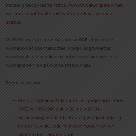
można przeczytać tu:
https://www.woah.org/en/what-
we-do/animal-healthand-welfare/official-disease-
status/
W 2019 r. wykryto atypową postać BSE, która może
występować spontanicznie w populacji zwierząt
wrażliwych, szczególnie u osobników starszych, a jej
wystąpienie nie wpływa na status kraju.
Przepisy prawne:
Rozporządzenie Parlamentu Europejskiego i Rady
(WE) nr 999/2001 z dnia 22 maja 2001 r.
ustanawiające zasady dotyczące zapobiegania,
kontroli i zwalczania niektórych przenośnych
gąbczastych encefalopatii