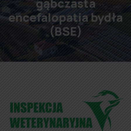
gąbczasta
encefalopatia bydła
(BSE)