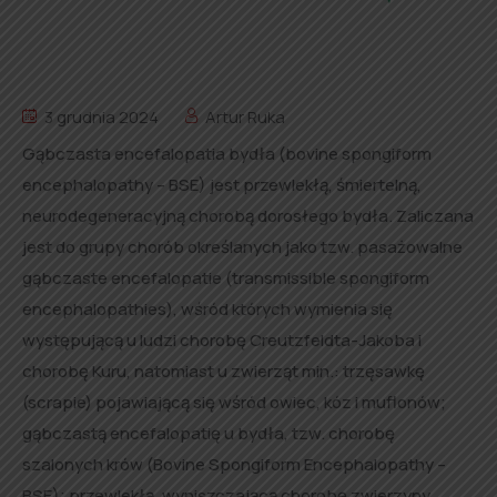
3 grudnia 2024
Artur Ruka
Gąbczasta encefalopatia bydła (bovine spongiform
encephalopathy – BSE) jest przewlekłą, śmiertelną,
neurodegeneracyjną chorobą dorosłego bydła. Zaliczana
jest do grupy chorób określanych jako tzw. pasażowalne
gąbczaste encefalopatie (transmissible spongiform
encephalopathies), wśród których wymienia się
występującą u ludzi chorobę Creutzfeldta-Jakoba i
chorobę Kuru, natomiast u zwierząt min.: trzęsawkę
(scrapie) pojawiającą się wśród owiec, kóz i muflonów;
gąbczastą encefalopatię u bydła, tzw. chorobę
szalonych krów (Bovine Spongiform Encephalopathy –
BSE); przewlekłą, wyniszczającą chorobę zwierzyny