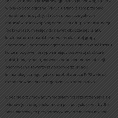
przekształcania prawidłowego białka prionowego (PrPC)
w białko patologiczne (PrPSc ). Mimo iż sam przebieg
chorób prionowych jest różny u poszczególnych
gatunków to ich wspólną cechą jest długi okres inkubacji
(od kilkunastu miesięcy do nawet kilkudziesięciu lat),
letalność oraz charakterystyczny dla całej grupy
chorobowej, patomorfologiczny obraz zmian w móżdżku i
korze mózgowej, przypominający porowatą strukturę
gąbki, będący następstwem zaniku neuronów. Infekcji
prionowej nie towarzyszy odpowiedź układu
immunologicznego, gdyż chorobotwórcze PrPSc nie są
rozpoznawane przez organizm jako obce białka.
Obecnie przyjmowanym modelem rozprzestrzeniania się
prionów jest drogą pokarmową po spożyciu przez bydło
pasz białkowych przygotowywanych z mączek mięsno-