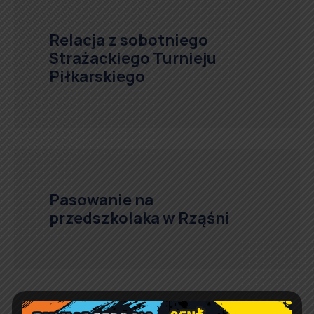
Relacja z sobotniego
Strażackiego Turnieju
Piłkarskiego
Pasowanie na
przedszkolaka w Rząśni