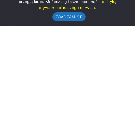
przeglądarce. Możesz się także zapoznać z
polityką
prywatności naszego serwisu.
ZGADZAM SIĘ
Urząd Gminy w Rząśni
ul. 1 Maja 37
98-332 Rząśnia
AE:PL-57726-56911-GBSAJ-23 (e-doręczenia)
gmina@rzasnia.pl
44 631-71-22 (biuro podawcze)
Godziny otwarcia Urzędu:
pon.: 9.00-17.00
wt.-pt.: 7.30-15.30