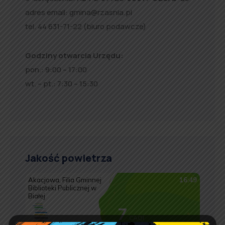
adres email:
gmina@rzasnia.pl
tel. 44 631-71-22 (biuro podawcze)
Godziny otwarcia Urzędu:
pon.: 9:00 – 17:00
wt. – pt.: 7:30 – 15:30
Jakość powietrza