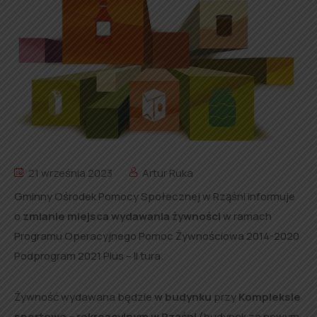
21 września 2023
Artur Ruka
Gminny Ośrodek Pomocy Społecznej w Rząśni informuje
o
zmianie miejsca wydawania żywności
w ramach
Programu Operacyjnego Pomoc Żywnościowa 2014-2020
Podprogram 2021 Plus – II tura.
Żywność wydawana będzie
w budynku
przy
Kompleksie
sportowo – rekreacyjnym
w Rząśni
(budynek za nowym