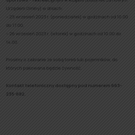
Urzędem Gminy) w dniach:
– 25 wrzesień 2023 r. (poniedziałek) w godzinach od 10.00
do 17.00,
– 26 wrzesień 2023 r. (wtorek) w godzinach od 10.00 do
14.00.
Prosimy o zabranie ze sobą toreb lub pojemników, do
których pakowana będzie żywność.
Kontakt telefoniczny dostępny pod numerem 663-
235-682.