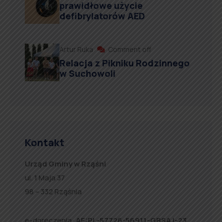
prawidłowe użycie
defibrylatorów AED
Artur Ruka
Comment off
Relacja z Pikniku Rodzinnego
w Suchowoli
Kontakt
Urząd Gminy w Rząśni
ul. 1 Maja 37
98 – 332 Rząśnia
e-doręczenia:
AE:PL-57726-56911-GBSAJ-23