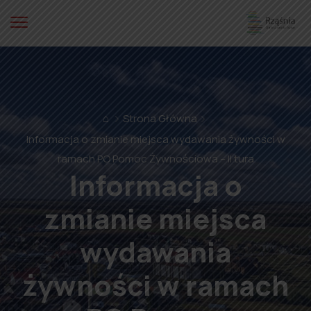
⌂
Strona Główna
Informacja o zmianie miejsca wydawania żywności w
ramach PO Pomoc Żywnościowa – II tura
Informacja o
zmianie miejsca
wydawania
żywności w ramach