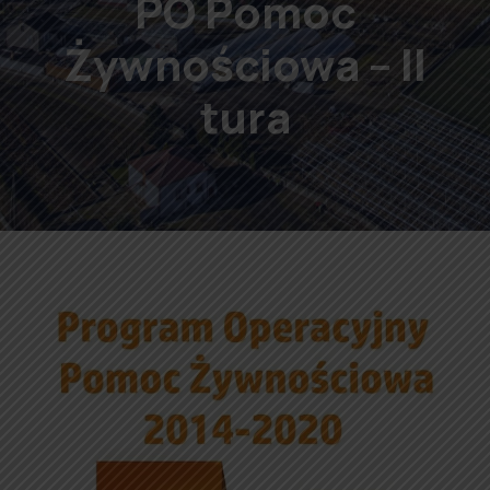
PO Pomoc
Żywnościowa – II
tura