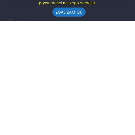
prywatności naszego serwisu.
ZGADZAM SIĘ
Urząd Gminy w Rząśni
ul. 1 Maja 37
98-332 Rząśnia
AE:PL-57726-56911-GBSAJ-23 (e-doręczenia)
gmina@rzasnia.pl
44 631-71-22 (biuro podawcze)
Godziny otwarcia Urzędu:
pon.: 9.00-17.00
wt.-pt.: 7.30-15.30