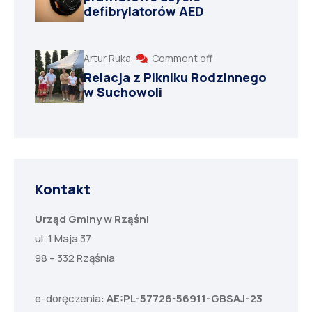
defibrylatorów AED
Artur Ruka
Comment off
Relacja z Pikniku Rodzinnego
w Suchowoli
Kontakt
Urząd Gminy w Rząśni
ul. 1 Maja 37
98 – 332 Rząśnia
e-doręczenia:
AE:PL-57726-56911-GBSAJ-23