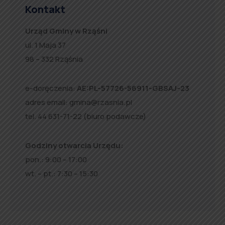
Kontakt
Urząd Gminy w Rząśni
ul. 1 Maja 37
98 – 332 Rząśnia
e-doręczenia:
AE:PL-57726-56911-GBSAJ-23
adres email:
gmina@rzasnia.pl
tel. 44 631-71-22 (biuro podawcze)
Godziny otwarcia Urzędu:
pon.: 9:00 – 17:00
wt. – pt.: 7:30 – 15:30