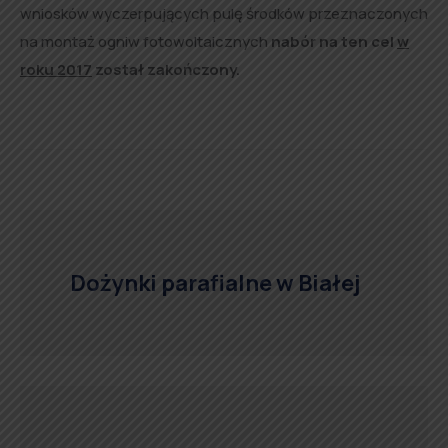
wniosków wyczerpujących pulę środków przeznaczonych
na montaż ogniw fotowoltaicznych
nabór na ten cel
w
roku 2017
został zakończony.
Dożynki parafialne w Białej