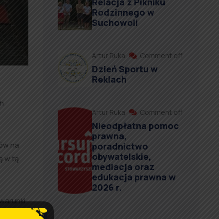
Relacja z Pikniku
Rodzinnego w
Suchowoli
Artur Ruka
Comment off
Dzień Sportu w
Reklach
ch
Artur Ruka
Comment off
Nieodpłatna pomoc
prawna,
dów na
poradnictwo
obywatelskie,
ę w tą
mediacja oraz
edukacja prawna w
2026 r.
warunki