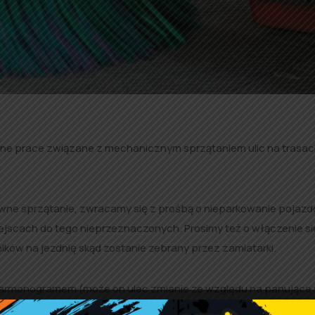
czne prace związane z mechanicznym sprzątaniem ulic na trasa
ywne sprzątanie, zwracamy się z prośbą o nieparkowanie pojaz
jscach do tego nieprzeznaczonych. Prosimy też o włączenie si
ików na jezdnię skąd zostanie zebrany przez zamiatarki.
armonogramem (może on ulec zmianie ze względu na panujące 