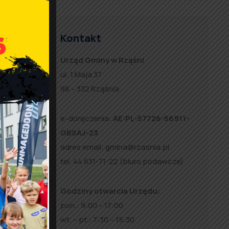
Kontakt
Urząd Gminy w Rząśni
ul. 1 Maja 37
98 – 332 Rząśnia
e-doręczenia:
AE:PL-57726-56911-
GBSAJ-23
ą
adres email:
gmina@rzasnia.pl
ą
tel. 44 631-71-22 (biuro podawcze)
Godziny otwarcia Urzędu:
pon.: 9:00 – 17:00
wt. – pt.: 7:30 – 15:30