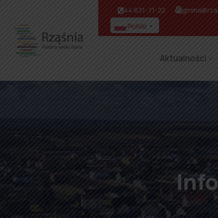
44 631-71-22
gmina@rzas
Polski
▼
Aktualności
Inf