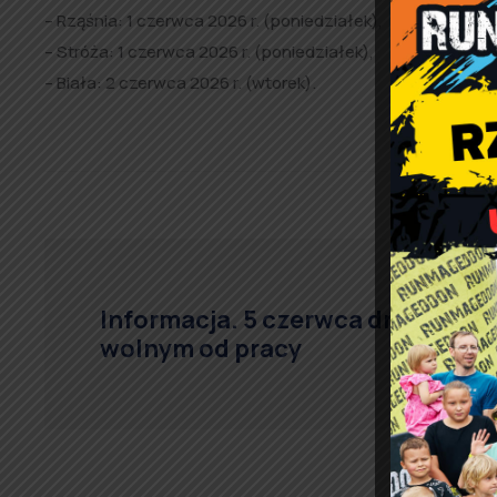
– Rząśnia: 1 czerwca 2026 r. (poniedziałek),
– Stróża: 1 czerwca 2026 r. (poniedziałek),
– Biała: 2 czerwca 2026 r. (wtorek).
Informacja. 5 czerwca dniem
wolnym od pracy