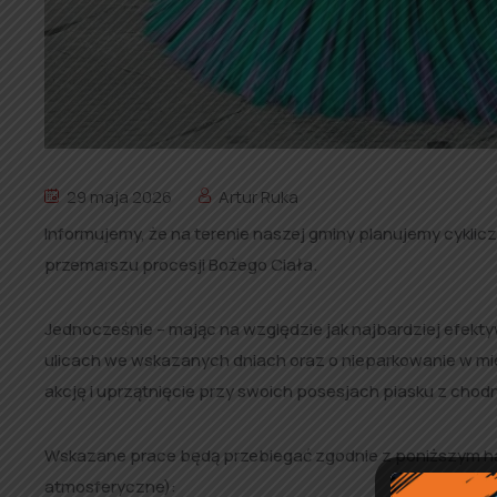
29 maja 2026
Artur Ruka
Informujemy, że na terenie naszej gminy planujemy cykli
przemarszu procesji Bożego Ciała.
Jednocześnie – mając na względzie jak najbardziej efekt
ulicach we wskazanych dniach oraz o nieparkowanie w mie
akcję i uprzątnięcie przy swoich posesjach piasku z chodn
Wskazane prace będą przebiegać zgodnie z poniższym h
atmosferyczne):