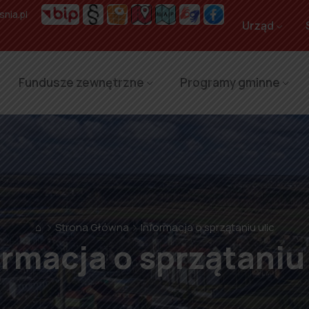
nia.pl
Urząd
Fundusze zewnętrzne
Programy gminne
⌂
Strona Główna
Informacja o sprzątaniu ulic
ormacja o sprzątaniu 