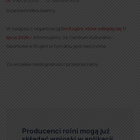
9 lipca 2026
Sandra Góra
Szanowni Mieszkańcy,
W związku z organizacją
Dni Rząśni, które odbędą się 11
lipca 2026 r.
informujemy, że Centrum Kulturalno-
Sportowe w Rząśni w tym dniu jest nieczynne.
Za wszelkie niedogodności przepraszamy.
Producenci rolni mogą już
składać wnioski w aplikacji