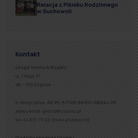
Relacja z Pikniku Rodzinnego
w Suchowoli
Kontakt
Urząd Gminy w Rząśni
ul. 1 Maja 37
98 – 332 Rząśnia
e-doręczenia:
AE:PL-57726-56911-GBSAJ-23
adres email:
gmina@rzasnia.pl
tel. 44 631-71-22 (biuro podawcze)
Godziny otwarcia Urzędu: