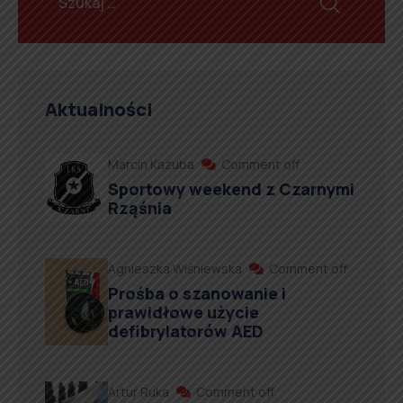
Aktualności
Marcin Kazuba
Comment off
Sportowy weekend z Czarnymi
Rząśnia
Agnieszka Wiśniewska
Comment off
Prośba o szanowanie i
prawidłowe użycie
defibrylatorów AED
Artur Ruka
Comment off