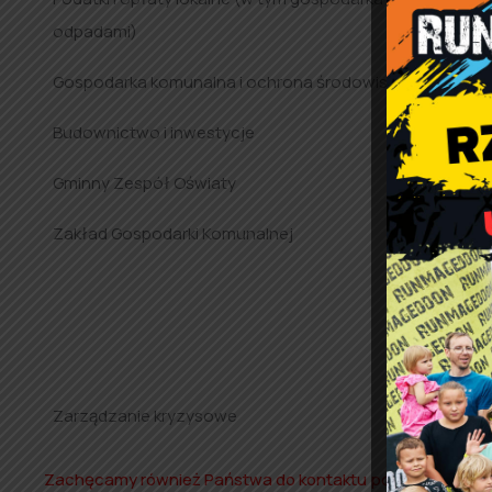
odpadami)
Gospodarka komunalna i ochrona środowiska
44 631
Budownictwo i inwestycje
44 631
Gminny Zespół Oświaty
44 631
Zakład Gospodarki Komunalnej
44 631
Oczysz
035
Hydrof
Telef
Zarządzanie kryzysowe
44 631
Zachęcamy również Państwa do kontaktu poprzez elektro