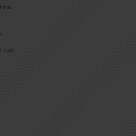
msku,
ę
amiczny