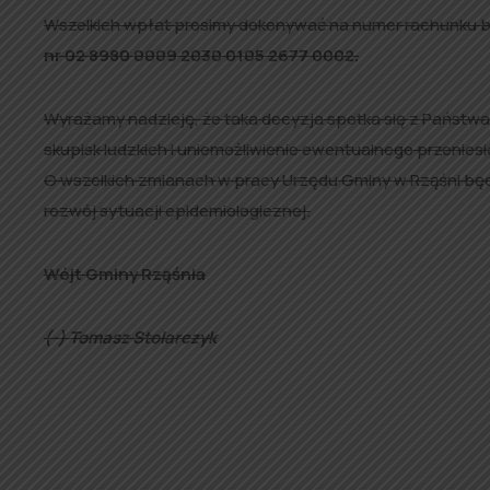
Wszelkich wpłat prosimy dokonywać na numer rachunku 
nr 02 8980 0009 2030 0105 2677 0002.
Wyrażamy nadzieję, że taka decyzja spotka się z Państw
skupisk ludzkich i uniemożliwienie ewentualnego przeniesi
O wszelkich zmianach w pracy Urzędu Gminy w Rząśni b
rozwój sytuacji epidemiologicznej.
Wójt Gminy Rząśnia
(-) Tomasz Stolarczyk