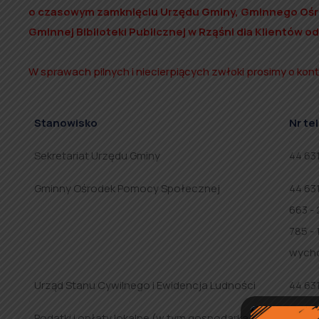
o czasowym zamknięciu Urzędu Gminy, Gminnego Ośr
Gminnej Biblioteki Publicznej w Rząśni dla Klientów o
W sprawach pilnych i niecierpiących zwłoki prosimy o kont
Stanowisko
Nr te
Sekretariat Urzędu Gminy
44 631
Gminny Ośrodek Pomocy Społecznej
44 631
663 - 
785 - 
wych
Urząd Stanu Cywilnego i Ewidencja Ludności
44 631
Podatki i opłaty lokalne (w tym gospodarka
44 631