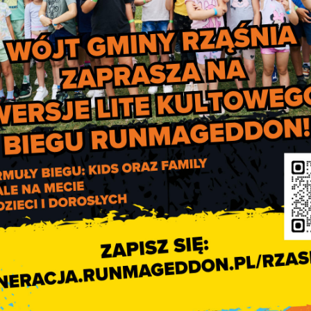
ona będzie tylko w szczególnych i ważnych przypadkach, p
ku bankowego Gminy Rząśnia: ESBank Bank Spółdzielczy w
mienie i wyrozumiałość. Apelujemy również do Mieszkańców o
enie kontaktów oraz zbiorowego gromadzenia się i przebywania