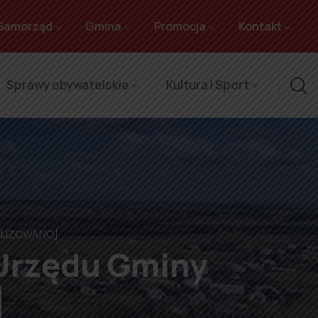
Samorząd
Gmina
Promocja
Kontakt
Sprawy obywatelskie
Kultura i Sport
UALIZOWANO]
 Urzędu Gminy
]