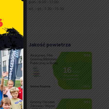
pon.: 9:00 – 17:00
wt. – pt.: 7:30 – 15:30
ia.pl
snia.pl
pl
Jakość powietrza
pl