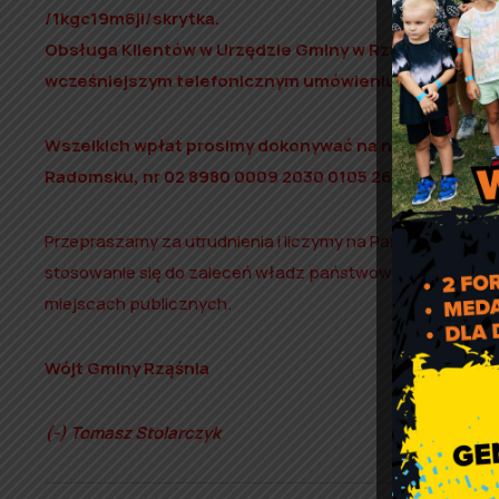
/1kgc19m6ji/skrytka.
Obsługa Klientów w Urzędzie Gminy w Rząśni prowadz
wcześniejszym telefonicznym umówieniu się.
Wszelkich wpłat prosimy dokonywać na numer rachun
Radomsku, nr 02 8980 0009 2030 0105 2677 0002.
Przepraszamy za utrudnienia i liczymy na Państwa zrozu
stosowanie się do zaleceń władz państwowych i ogranicz
miejscach publicznych.
Wójt Gminy Rząśnia
(-) Tomasz Stolarczyk