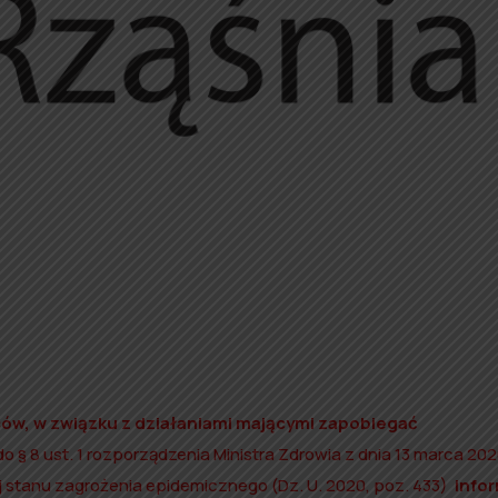
w, w związku z działaniami mającymi zapobiegać
do § 8 ust. 1 rozporządzenia Ministra Zdrowia z dnia 13 marca 2020
j stanu zagrożenia epidemicznego (Dz. U. 2020, poz. 433)
info