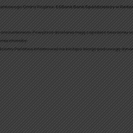
bankowego Gminy Rząśnia:
ESBank Bank Spółdzielczy w Rado
a zrozumieniem. Powyższe działania mają zapobiec tworzeniu si
enia choroby.
ędziemy Państwa informować na bieżąco biorąc pod uwagę dyn