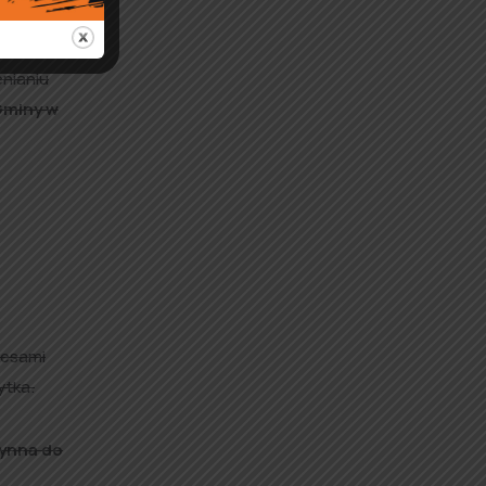
enianiu
Gminy w
resami
ytka.
zynna do