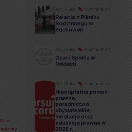
Artur Ruka
Comment off
Relacja z Pikniku
Rodzinnego w
Suchowoli
Artur Ruka
Comment off
Dzień Sportu w
Reklach
Artur Ruka
Comment off
Nieodpłatna pomoc
prawna,
poradnictwo
obywatelskie,
mediacja oraz
 r. w
edukacja prawna w
2026 r.
rmujemy