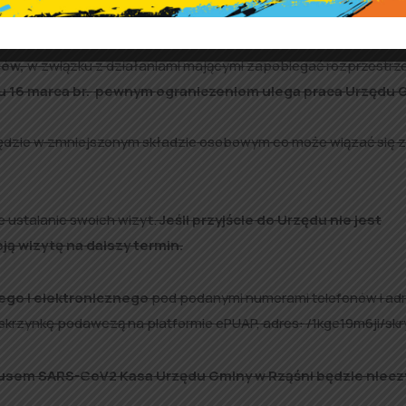
ców,
w związku z działaniami mającymi zapobiegać rozprzestrz
ku 16 marca br. pewnym ograniczeniom ulega praca Urzędu 
będzie w zmniejszonym składzie osobowym co może wiązać się z
e ustalanie swoich wizyt.
Jeśli przyjście do Urzędu nie jest
ą wizytę na dalszy termin.
ego i elektronicznego
pod podanymi numerami telefonów i ad
skrzynkę podawczą na platformie ePUAP, adres: /1kgc19m6ji/skr
irusem SARS-CoV2 Kasa Urzędu Gminy w Rząśni będzie niec