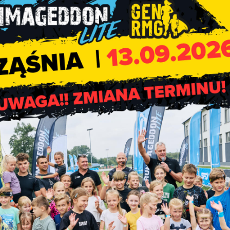
 - 71 - 22, kom. 605 - 447 - 786
gospodarka@rzasn
 - 71 - 22, kom. 605 - 446 - 306
budownictwo@rza
 - 71 - 26
oswiata@rzasnia.
 - 71 - 92
gprzasnia@interia.
czalnia: 44 631 - 61 - 66, kom. 513 - 415 -
ornia: 44 631 - 75 - 38, kom. 517 - 654 - 307
on alarmowy: 506 - 721 - 041
 - 71 - 22, kom. 607 - 440 - 268
oc@rzasnia.pl
niczną skrzynkę podawczą na platformie ePUAP,
adres: