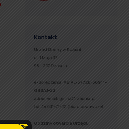
i
Kontakt
Urząd Gminy w Rząśni
ul. 1 Maja 37
98 – 332 Rząśnia
e-doręczenia:
AE:PL-57726-56911-
GBSAJ-23
adres email:
gmina@rzasnia.pl
tel. 44 631-71-22 (biuro podawcze)
Godziny otwarcia Urzędu:
l