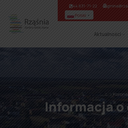
44 631-71-22
gmina@rzas
Polski
▼
Aktualności
⌂
Korona
Informacja o