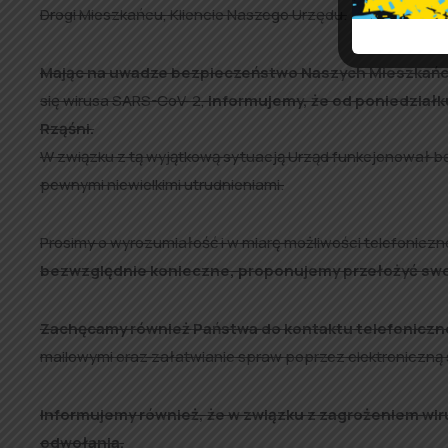
Drogi Mieszkańcu, Kliencie Naszego Urzędu.
Mając na uwadze bezpieczeństwo Naszych Mieszkań
się wirusa SARS-CoV-2,
informujemy, że od poniedział
Rząśni.
W związku z tą wyjątkową sytuacją Urząd funkcjonował 
pewnymi niewielkimi utrudnieniami.
Prosimy o wyrozumiałość i w miarę możliwości telefoniczn
bezwzględnie konieczne, proponujemy przełożyć swoj
Zachęcamy również Państwa do kontaktu telefoniczn
mailowymi oraz załatwianie spraw poprzez elektroniczną 
Informujemy również, że w związku z zagrożeniem w
odwołania.