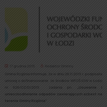
17 grudnia 2015
Redaktor Gminny
Gmina Rząśnia informuje, że w dniu 26.11.2015 r. podpisała
umowę o dofinansowanie ze środków WFOŚ iGW w Łodzi
nr 626/OZ/D/2015 zadania pn.
„Usuwanie i
unieszkodliwianie odpadów zawierających azbest na
terenie Gminy Rząśnia”
.