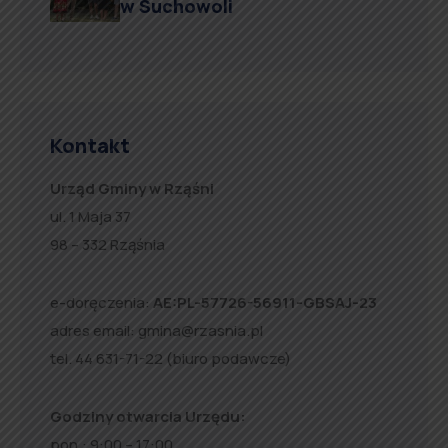
w Suchowoli
Kontakt
Urząd Gminy w Rząśni
ul. 1 Maja 37
98 – 332 Rząśnia
e-doręczenia:
AE:PL-57726-56911-GBSAJ-23
adres email:
gmina@rzasnia.pl
tel. 44 631-71-22 (biuro podawcze)
Godziny otwarcia Urzędu:
pon.: 9:00 – 17:00