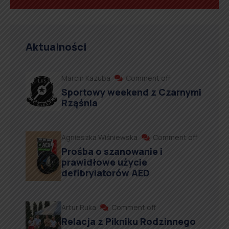
Aktualności
Marcin Kazuba
Comment off
Sportowy weekend z Czarnymi
Rząśnia
Agnieszka Wiśniewska
Comment off
Prośba o szanowanie i
prawidłowe użycie
defibrylatorów AED
Artur Ruka
Comment off
Relacja z Pikniku Rodzinnego