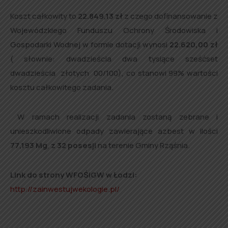
Koszt całkowity to
22.849,13
zł
z czego dofinansowanie z
Wojewódzkiego Funduszu Ochrony Środowiska i
Gospodarki Wodnej w formie dotacji wynosi
22.620,00
zł
( słownie: dwadzieścia dwa tysiące sześćset
dwadzieścia złotych 00/100), co stanowi 99% wartości
kosztu całkowitego zadania.
W ramach realizacji zadania zostaną zebrane i
unieszkodliwione odpady zawierające azbest w ilości
77,193 Mg
,
z 32 posesji
na terenie Gminy Rząśnia.
Link do strony WFOŚiGW w Łodzi:
http://zainwestujwekologie.pl/