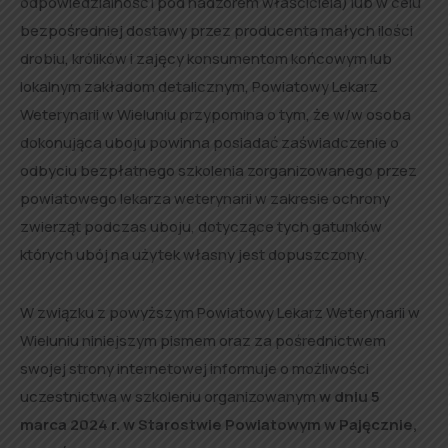
odpowiedzialność i pod nadzorem właściciela) lub w celu
bezpośredniej dostawy przez producenta małych ilości
drobiu, królików i zajęcy konsumentom końcowym lub
lokalnym zakładom detalicznym, Powiatowy Lekarz
Weterynarii w Wieluniu przypomina o tym, że w/w osoba
dokonująca uboju powinna posiadać zaświadczenie o
odbyciu bezpłatnego szkolenia zorganizowanego przez
powiatowego lekarza weterynarii w zakresie ochrony
zwierząt podczas uboju, dotyczące tych gatunków
których ubój na użytek własny jest dopuszczony.
W związku z powyższym Powiatowy Lekarz Weterynarii w
Wieluniu niniejszym pismem oraz za pośrednictwem
swojej strony internetowej informuje o możliwości
uczestnictwa w szkoleniu organizowanym
w dniu 5
marca 2024 r. w Starostwie Powiatowym w Pajęcznie,