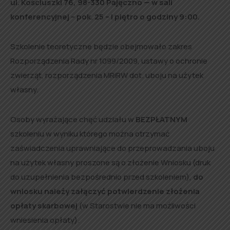
ul. Kościuszki 76, 98-330 Pajęczno — w sali
konferencyjnej – pok. 25 – I piętro o godziny 9:00.
Szkolenie teoretyczne będzie obejmowało zakres
Rozporządzenia Rady nr 1099/2009, ustawy o ochronie
zwierząt, rozporządzenia MRiRW dot. uboju na użytek
własny.
Osoby wyrażające chęć udziału w
BEZPŁATNYM
szkoleniu w wyniku którego można otrzymać
zaświadczenia uprawniające do przeprowadzania uboju
na użytek własny proszone są o złożenie Wniosku (druk
do uzupełnienia bezpośrednio przed szkoleniem),
do
wniosku należy załączyć potwierdzenie złożenia
opłaty skarbowej
(w Starostwie nie ma możliwości
wniesienia opłaty).