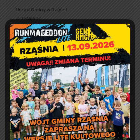
Urząd Gminy w Rząśni
ul. 1 Maja 37
98 – 332 Rząśnia
e-doręczenia:
AE:PL-57726-56911-GBSAJ-23
adres email:
gmina@rzasnia.pl
tel. 44 631-71-22 (biuro podawcze)
Godziny otwarcia Urzędu:
pon.: 9:00 – 17:00
wt. – pt.: 7:30 – 15:30