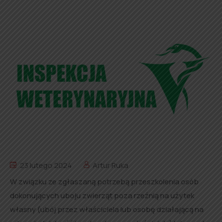
23 lutego 2024
Artur Ruka
W związku ze zgłaszaną potrzebą przeszkolenia osób
dokonujących uboju zwierząt poza rzeźnią na użytek
własny (ubój przez właściciela lub osobę działającą na