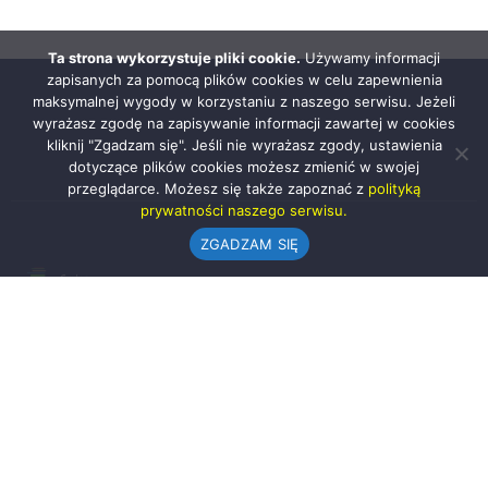
Ta strona wykorzystuje pliki cookie.
Używamy informacji
zapisanych za pomocą plików cookies w celu zapewnienia
maksymalnej wygody w korzystaniu z naszego serwisu. Jeżeli
wyrażasz zgodę na zapisywanie informacji zawartej w cookies
kliknij "Zgadzam się". Jeśli nie wyrażasz zgody, ustawienia
dotyczące plików cookies możesz zmienić w swojej
przeglądarce. Możesz się także zapoznać z
polityką
prywatności naszego serwisu.
ZGADZAM SIĘ
Urząd Gminy w Rząśni
ul. 1 Maja 37
98-332 Rząśnia
AE:PL-57726-56911-GBSAJ-23 (e-doręczenia)