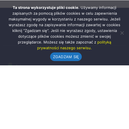
Ta strona wykorzystuje pliki cookie.
Używamy informacji
zapisanych za pomocą plików cookies w celu zapewnienia
maksymalnej wygody w korzystaniu z naszego serwisu. Jeżeli
wyrażasz zgodę na zapisywanie informacji zawartej w cookies
kliknij "Zgadzam się". Jeśli nie wyrażasz zgody, ustawienia
dotyczące plików cookies możesz zmienić w swojej
przeglądarce. Możesz się także zapoznać z
polityką
prywatności naszego serwisu.
ZGADZAM SIĘ
Urząd Gminy w Rząśni
ul. 1 Maja 37
98-332 Rząśnia
AE:PL-57726-56911-GBSAJ-23 (e-doręczenia)
gmina@rzasnia.pl