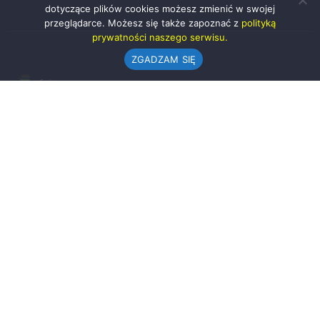
dotyczące plików cookies możesz zmienić w swojej
przeglądarce. Możesz się także zapoznać z
polityką
prywatności naszego serwisu.
ZGADZAM SIĘ
Urząd Gminy w Rząśni
ul. 1 Maja 37
98-332 Rząśnia
AE:PL-57726-56911-GBSAJ-23 (e-doręczenia)
gmina@rzasnia.pl
44 631-71-22 (biuro podawcze)
Godziny otwarcia Urzędu:
pon.: 9.00-17.00
wt.-pt.: 7.30-15.30