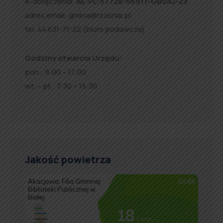
e-doręczenia:
AE:PL-57726-56911-GBSAJ-23
adres email:
gmina@rzasnia.pl
tel. 44 631-71-22 (biuro podawcze)
Godziny otwarcia Urzędu:
pon.: 9:00 – 17:00
wt. – pt.: 7:30 – 15:30
Jakość powietrza