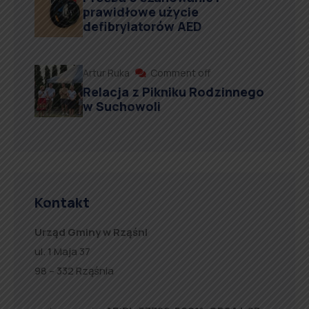
prawidłowe użycie
defibrylatorów AED
Artur Ruka
Comment off
Relacja z Pikniku Rodzinnego
w Suchowoli
Kontakt
Urząd Gminy w Rząśni
ul. 1 Maja 37
98 – 332 Rząśnia