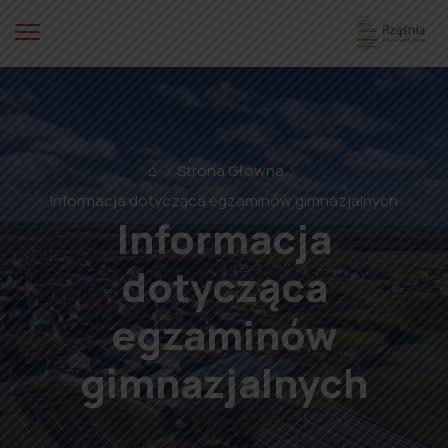
⌂
Strona Główna
Informacja dotycząca egzaminów gimnazjalnych
Informacja
dotycząca
egzaminów
gimnazjalnych