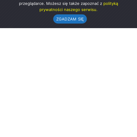
przeglądarce. Możesz się także zapoznać z
polityką
prywatności naszego serwisu.
ZGADZAM SIĘ
Urząd Gminy w Rząśni
ul. 1 Maja 37
98-332 Rząśnia
AE:PL-57726-56911-GBSAJ-23 (e-doręczenia)
gmina@rzasnia.pl
44 631-71-22 (biuro podawcze)
Godziny otwarcia Urzędu:
pon.: 9.00-17.00
wt.-pt.: 7.30-15.30