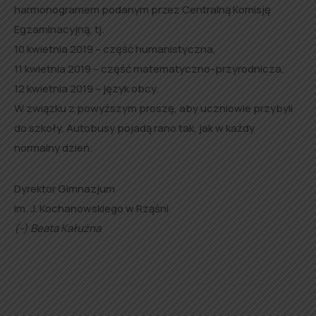
harmonogramem podanym przez Centralną Komisję
Egzaminacyjną, tj.
10 kwietnia 2019 – część humanistyczna,
11 kwietnia 2019 – część matematyczno-przyrodnicza,
12 kwietnia 2019 – język obcy.
W związku z powyższym proszę, aby uczniowie przybyli
do szkoły. Autobusy pojadą rano tak, jak w każdy
normalny dzień.
Dyrektor Gimnazjum
im. J. Kochanowskiego w Rząśni
(-) Beata Kałużna