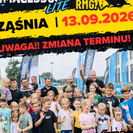
Kontrole nieruchomośc
wyposażonych w zbiornik
bezodpływowe i przydomow
oczyszczalnie ściekó