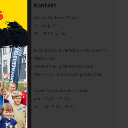
Kontakt
i
Urząd Gminy w Rząśni
i
ul. 1 Maja 37
e
98 – 332 Rząśnia
w
e-doręczenia:
AE:PL-57726-56911-
GBSAJ-23
adres email:
gmina@rzasnia.pl
tel. 44 631-71-22 (biuro podawcze)
Godziny otwarcia Urzędu:
pon.: 9:00 – 17:00
wt. – pt.: 7:30 – 15:30