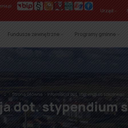
nia.pl
Urząd
Fundusze zewnętrzne
Programy gminne
⌂
Strona Główna
Informacja dot. stypendium szkolnego
ja dot. stypendium 