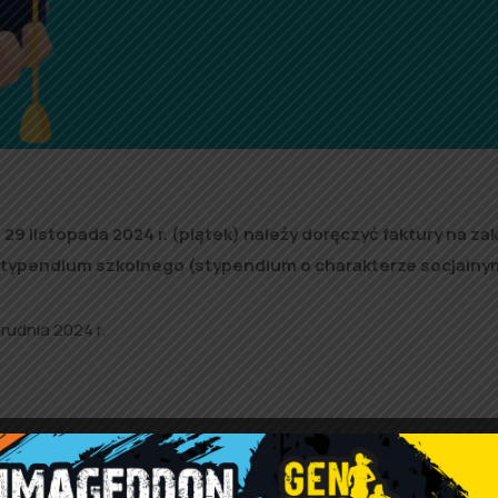
29 listopada 2024 r. (piątek) należy doręczyć faktury na za
stypendium szkolnego (stypendium o charakterze socjalny
rudnia 2024 r.