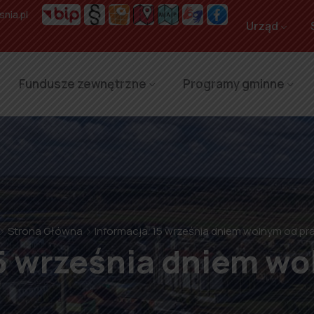
nia.pl
Urząd
Fundusze zewnętrzne
Programy gminne
Strona Główna
Informacja. 15 września dniem wolnym od pr
15 września dniem wo