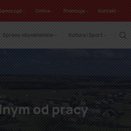
Samorząd
Gmina
Promocja
Kontakt
Sprawy obywatelskie
Kultura i Sport
acy
lnym od pracy