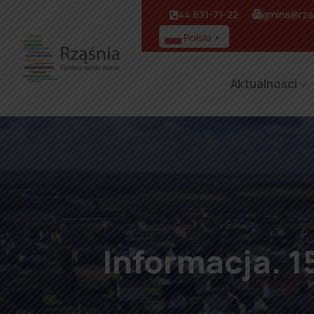
44 631-71-22
gmina@rzas
Polski
▼
Aktualności
⌂
Informacja. 