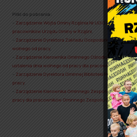
Pliki do pobrania:
–
Zarządzenie Wójta Gminy Rząśnia Nr UGO.0050.76.2025 z 
pracowników Urzędu Gminy w Rząśni
,
–
Zarządzenie Dyrektora Zakładu Gospodarki Komunalnej w R
wolnego od pracy
,
–
Zarządzenie Kierownika Gminnego Ośrodka Pomocy Społe
ustalenia dnia wolnego od pracy dla pracowników GOPS w 
–
Zarządzenie Dyrektora Gminnej Biblioteki Publicznej w Rz
pracy
,
–
Zarządzenie Kierownika Gminnego Zespołu Oświaty w Rzą
pracy dla pracowników Gminnego Zespołu Oświaty w Rzą