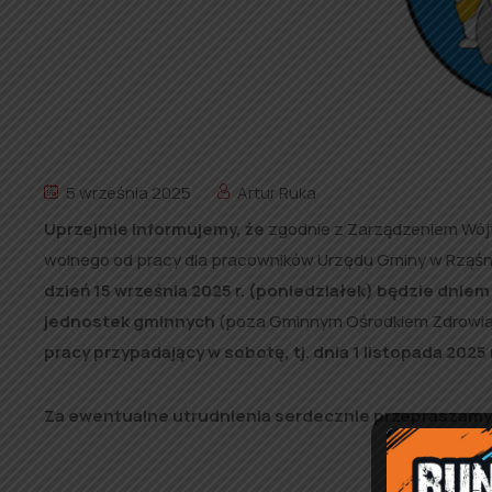
5 września 2025
Artur Ruka
Uprzejmie informujemy, że
zgodnie z Zarządzeniem Wójta
wolnego od pracy dla pracowników Urzędu Gminy w Rząśn
dzień 15 września 2025 r. (poniedziałek) będzie dni
jednostek gminnych
(poza Gminnym Ośrodkiem Zdrowia)
pracy przypadający w sobotę, tj. dnia 1 listopada 2025 
Za ewentualne utrudnienia serdecznie przepraszamy