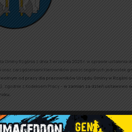
 Gminy Rząśnia z dnia 3 września 2025 r. w sprawie ustalenia d
i oraz zarządzeniami Kierowników poszczególnych jednostek g
em wolnym od pracy dla pracowników Urzędu Gminy w Rząśni
o
, zgodnie z Kodeksem Pracy –
w zamian za dzień ustawowo w
roku.
.