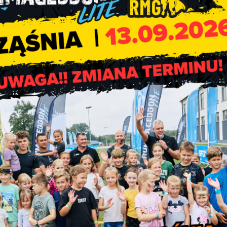
dnia 3 września 2025 r. w sprawie ustalenia dnia wolnego od pr
ząśni Nr 6/2025 z dnia 3 września 2025 r. w sprawie ustalenia 
cznej w Rząśni Nr GOPS.0210.7.2025 z dnia 5 września w spra
Rząśni w dniu 15 września 2025 roku
,
ąśni z dnia 5 września 2025 r. w sprawie ustalenia dnia wolnego 
śni Nr 9/2025 z dnia 9 września w sprawie ustalenia dnia woln
śni
.