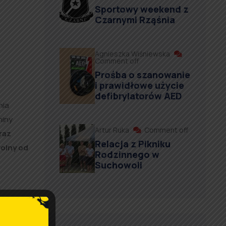
Sportowy weekend z
Czarnymi Rząśnia
Agnieszka Wiśniewska
Comment off
Prośba o szanowanie
i prawidłowe użycie
defibrylatorów AED
nia
miny
Artur Ruka
Comment off
raz
Relacja z Pikniku
olny od
Rodzinnego w
Suchowoli