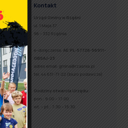
Kontakt
Urząd Gminy w Rząśni
acy dla
ul. 1 Maja 37
98 – 332 Rząśnia
dnia
e-doręczenia:
AE:PL-57726-56911-
wie
GBSAJ-23
adres email:
gmina@rzasnia.pl
od
tel. 44 631-71-22 (biuro podawcze)
ego od
Godziny otwarcia Urzędu:
pon.: 9:00 – 17:00
wt. – pt.: 7:30 – 15:30