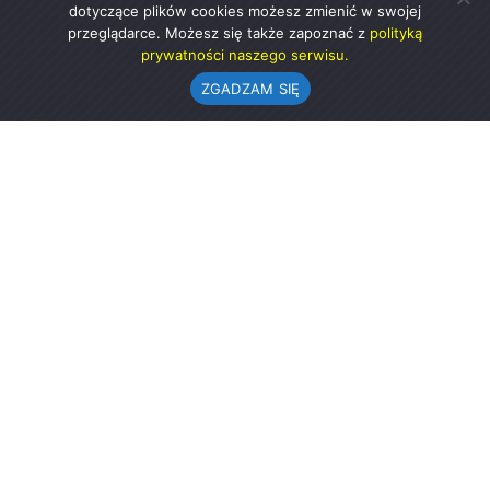
dotyczące plików cookies możesz zmienić w swojej
przeglądarce. Możesz się także zapoznać z
polityką
prywatności naszego serwisu.
ZGADZAM SIĘ
Urząd Gminy w Rząśni
ul. 1 Maja 37
98-332 Rząśnia
AE:PL-57726-56911-GBSAJ-23 (e-doręczenia)
gmina@rzasnia.pl
44 631-71-22 (biuro podawcze)
Godziny otwarcia Urzędu:
pon.: 9.00-17.00
wt.-pt.: 7.30-15.30