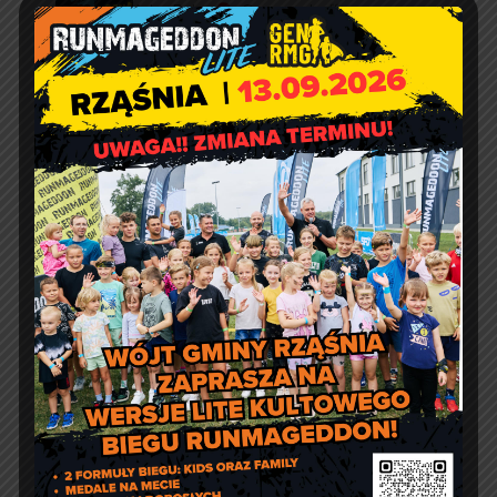
Artur Ruka
Comment off
Zmieniamy termin
Runmageddon LITE!
Artur Ruka
Comment off
Filmowe Lato z Gminą Rząśnia.
Co obejrzeć?
Kontakt
Urząd Gminy w Rząśni
ul. 1 Maja 37
98 – 332 Rząśnia