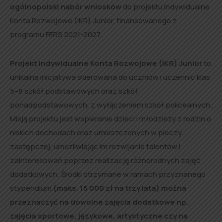
ogólnopolski nabór wniosków
do projektu Indywidualne
Konta Rozwojowe (IKR) Junior, finansowanego z
programu FERS 2021-2027.
Projekt Indywidualne Konta Rozwojowe (IKR) Junior
to
unikalna inicjatywa skierowana do uczniów i uczennic klas
5–8 szkół podstawowych oraz szkół
ponadpodstawowych, z wyłączeniem szkół policealnych.
Misją projektu jest wspieranie dzieci i młodzieży z rodzin o
niskich dochodach oraz umieszczonych w pieczy
zastępczej, umożliwiając im rozwijanie talentów i
zainteresowań poprzez realizację różnorodnych zajęć
dodatkowych. Środki otrzymane w ramach przyznanego
stypendium
(maks. 15 000 zł na trzy lata) można
przeznaczyć na dowolne zajęcia dodatkowe np.
zajęcia sportowe, językowe, artystyczne czy na