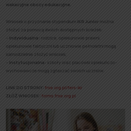
wakacyjne obozy edukacyjne.
Wniosek o przyznanie stypendium
IKR Junior
można
złożyć za pomocą dwóch dostępnych ścieżek:
–
indywidualna:
rodzice, opiekunowie prawni,
opiekunowie faktyczni lub uczniowie pełnoletni mogą
samodzielnie złożyć wniosek,
–
instytucjonalna:
szkoły oraz placówki opiekuńczo-
wychowawcze mogą zgłaszać swoich uczniów.
LINK DO STRONY:
frse.org.pl/fers-ikr
ZŁÓŻ WNIOSEK:
forms.frse.org.pl