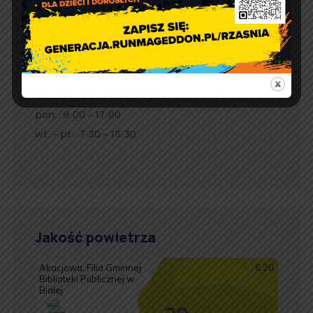
e-doręczenia:
AE:PL-57726-56911-GBSAJ-23
adres email:
gmina@rzasnia.pl
tel. 44 631-71-22 (biuro podawcze)
Godziny otwarcia Urzędu:
pon.: 9:00 – 17:00
wt. – pt.: 7:30 – 15:30
Jakość powietrza