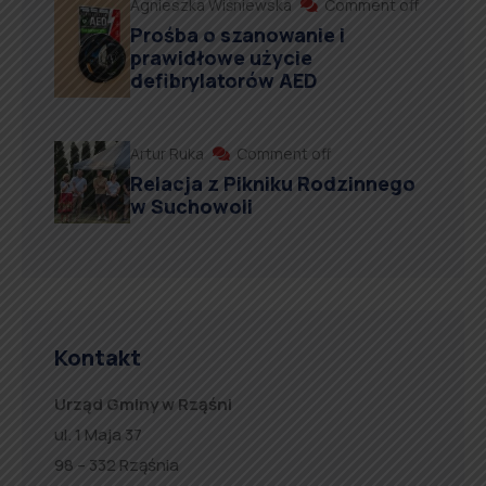
Agnieszka Wiśniewska
Comment off
Prośba o szanowanie i
prawidłowe użycie
defibrylatorów AED
Artur Ruka
Comment off
Relacja z Pikniku Rodzinnego
w Suchowoli
Kontakt
Urząd Gminy w Rząśni
ul. 1 Maja 37
98 – 332 Rząśnia