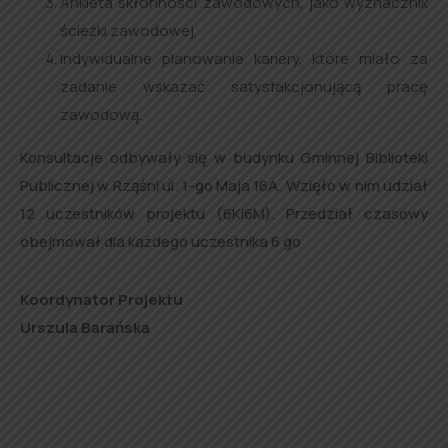
Ankieta skłonności zawodowych, jako wyznacznik
ścieżki zawodowej.
Indywidualne planowanie kariery, które miało za
zadanie wskazać satysfakcjonującą pracę
zawodową.
Konsultacje odbywały się w budynku Gminnej Biblioteki
Publicznej w Rząśni ul. 1-go Maja 16A. Wzięło w nim udział
12 uczestników projektu (6Ki6M). Przedział czasowy
obejmował dla każdego uczestnika 6 go
Koordynator Projektu
Urszula Barańska