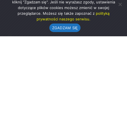
kliknij "Zgadzam się". Jeśli nie wyrażasz zgody, ustawienia
dotyczące plików cookies możesz zmienić w swojej
przeglądarce. Możesz się także zapoznać z
polityką
prywatności naszego serwisu.
ZGADZAM SIĘ
Urząd Gminy w Rząśni
ul. 1 Maja 37
98-332 Rząśnia
AE:PL-57726-56911-GBSAJ-23 (e-doręczenia)
gmina@rzasnia.pl
44 631-71-22 (biuro podawcze)
Godziny otwarcia Urzędu:
pon.: 9.00-17.00