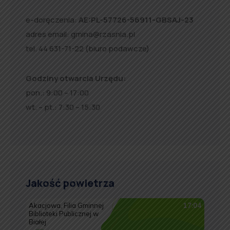
e-doręczenia:
AE:PL-57726-56911-GBSAJ-23
adres email:
gmina@rzasnia.pl
tel. 44 631-71-22 (biuro podawcze)
Godziny otwarcia Urzędu:
pon.: 9:00 – 17:00
wt. – pt.: 7:30 – 15:30
Jakość powietrza