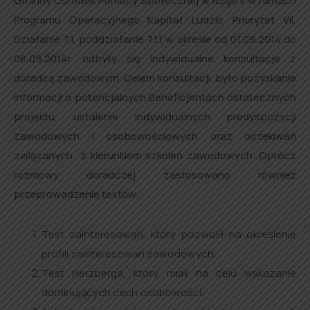
Gminny Ośrodek Pomocy Społecznej w Rząśni w ramach
Programu Operacyjnego Kapitał Ludzki, Priorytet VII,
Działanie 7.1, poddziałanie 7.1.1 w okresie od 01.09.2014 do
08.09.2014r. odbyły się indywidualne konsultacje z
doradcą zawodowym. Celem konsultacji było pozyskanie
informacji o potencjalnych Beneficjentach ostatecznych
projektu, ustalenie indywidualnych predyspozycji
zawodowych i osobowościowych oraz oczekiwań
związanych z kierunkiem szkoleń zawodowych. Oprócz
rozmowy doradczej zastosowano również
przeprowadzenie testów:
Test zainteresowań, który pozwolił na określenie
profili zainteresowań zawodowych.
Test Herzberga, który miał na celu wskazanie
dominujących cech osobowości.