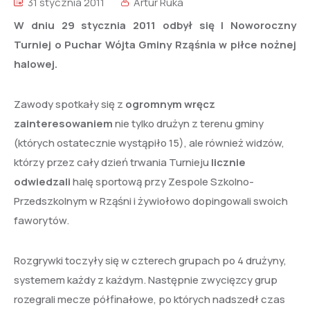
31 stycznia 2011
Artur Ruka
W dniu 29 stycznia 2011 odbył się I Noworoczny
Turniej o Puchar Wójta Gminy Rząśnia w piłce nożnej
halowej.
Zawody spotkały się z
ogromnym wręcz
zainteresowaniem
nie tylko drużyn z terenu gminy
(których ostatecznie wystąpiło 15), ale również widzów,
którzy przez cały dzień trwania Turnieju
licznie
odwiedzali
halę sportową przy Zespole Szkolno-
Przedszkolnym w Rząśni i żywiołowo dopingowali swoich
faworytów.
Rozgrywki toczyły się w czterech grupach po 4 drużyny,
systemem każdy z każdym. Następnie zwycięzcy grup
rozegrali mecze półfinałowe, po których nadszedł czas