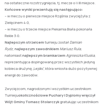
na ostateczne rozstrzygnięcia, tj. mecze o I i III miejsce.
Końcowe wyniki prezentują się następująco:
– w meczu o pierwsze miejsce Rząśnia zwyciężyła z
Zielęcinem 4:0,
– w meczu o trzecie miejsce Piekarnia Biała pokonała
Rekle 3:0.
Najlepszym strzelcem
turnieju został
Damian
Rydz
,
najlepszym zawodnikiem
Mariusz Rula
,
natomiast
najlepszym bramkarzem
Agnieszka Kluska
,
reprezentująca dopingowaną przez wszystkich jedyną
kobieca drużynę „Lejdis”, która wniosła dużo pozytywnej
energii do zawodów.
Zwycięzcom, nagrodzonym i wszystkim uczestnikom
Turnieju
okolicznościowe Puchary i Dyplomy wręczył
Wójt Gminy Tomasz Stolarczyk
gratulując uczestnikom