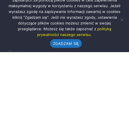
zapisanych za pomocą plików cookies w celu zapewnienia
maksymalnej wygody w korzystaniu z naszego serwisu. Jeżeli
wyrażasz zgodę na zapisywanie informacji zawartej w cookies
kliknij "Zgadzam się". Jeśli nie wyrażasz zgody, ustawienia
dotyczące plików cookies możesz zmienić w swojej
przeglądarce. Możesz się także zapoznać z
polityką
prywatności naszego serwisu.
ZGADZAM SIĘ
Urząd Gminy w Rząśni
ul. 1 Maja 37
98-332 Rząśnia
AE:PL-57726-56911-GBSAJ-23 (e-doręczenia)
gmina@rzasnia.pl
44 631-71-22 (biuro podawcze)