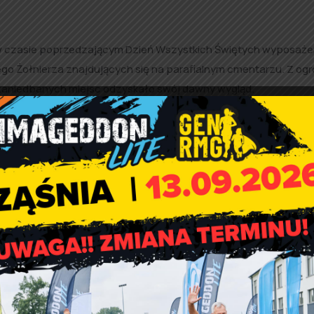
i w czasie poprzedzającym Dzień Wszystkich Świętych wyposaże
ego Żołnierza znajdujących się na parafialnym cmentarzu. Z o
 zaniedbanych miejsc odzyskało swój dawny wygląd.
ni pełnili wartę przy Grobie
Harcerze z Rząśni pełnili wartę przy
nanego Żołnierza
Nieznanego Żołnierza