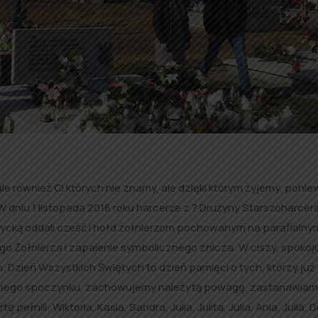
le również Ci których nie znamy, ale dzięki którym żyjemy, ponie
 W dniu 1 listopada 2018 roku harcerze z 7 Drużyny Starszoharcers
życką oddali cześć i hołd żołnierzom pochowanym na parafialny
 Żołnierza i zapalenie symbolicznego znicza. W ciszy, spokoju
 Dzień Wszystkich Świętych to dzień pamięci o tych, którzy już 
cznego spoczynku, zachowujemy należytą powagę, zastanawiam
nili: Wiktoria, Kasia, Sandra, Julia, Julita, Julia, Ania, Julia, 