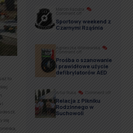
Marcin Kazuba
Comment off
Sportowy weekend z
Czarnymi Rząśnia
Agnieszka Wiśniewska
Comment off
Prośba o szanowanie
i prawidłowe użycie
defibrylatorów AED
waż to
kiej
Artur Ruka
Comment off
m
Relacja z Pikniku
 i
Rodzinnego w
odeszli,
Suchowoli
y się
Dominika,