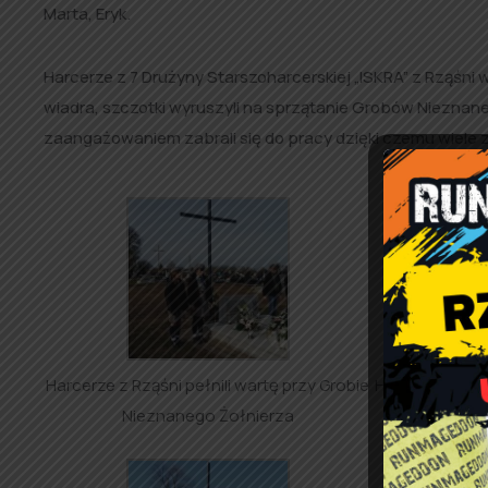
Marta, Eryk.
Harcerze z 7 Drużyny Starszoharcerskiej „ISKRA” z Rząśn
wiadra, szczotki wyruszyli na sprzątanie Grobów Nieznan
zaangażowaniem zabrali się do pracy dzięki czemu wiele
Harcerze z Rząśni pełnili wartę przy Grobie
Harcerze z Rząś
Nieznanego Żołnierza
Niez