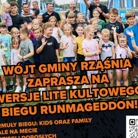
ni pełnili wartę przy Grobie
Harcerze z Rząśni pełnili wartę przy
nanego Żołnierza
Nieznanego Żołnierza