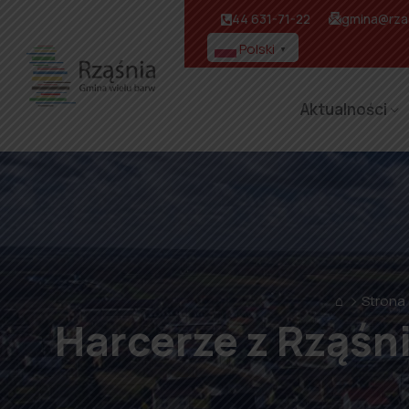
44 631-71-22
gmina@rzas
Polski
▼
Aktualności
⌂
Strona
Harcerze z Rząśni