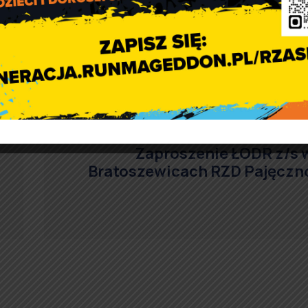
Zaproszenie ŁODR z/s 
Bratoszewicach RZD Pajęczn