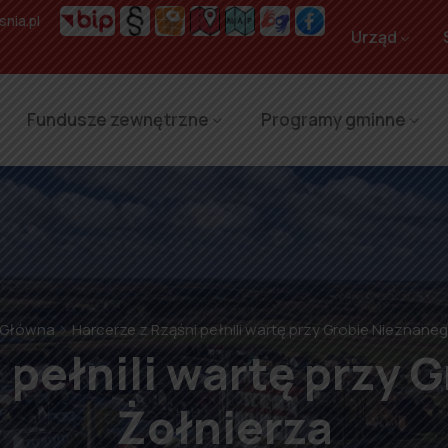
nia.pl
Urząd
Fundusze zewnętrzne
Programy gminne
 Główna
Harcerze z Rząśni pełnili wartę przy Grobie Nieznane
 pełnili wartę przy
Żołnierza