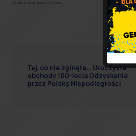
Tekst i zdjęcia:
Anna Czyżycka.
Tej, co nie zginęła… Uroczyste
obchody 100-lecia Odzyskania
przez Polskę Niepodległości