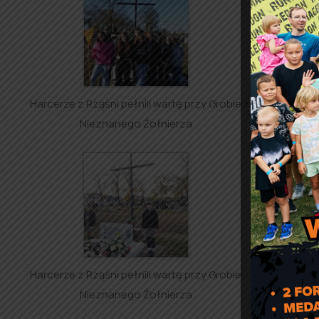
Harcerze z Rząśni pełnili wartę przy Grobie
Harcerze z Rząś
Nieznanego Żołnierza
Niez
Harcerze z Rząśni pełnili wartę przy Grobie
Nieznanego Żołnierza