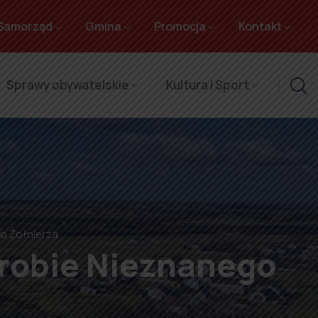
Samorząd
Gmina
Promocja
Kontakt
Sprawy obywatelskie
Kultura i Sport
go Żołnierza
 Grobie Nieznanego