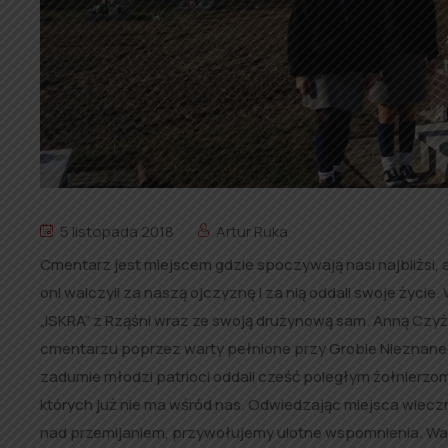
5 listopada 2018
Artur Ruka
Cmentarz jest miejscem gdzie spoczywają nasi najbliżsi, a
oni walczyli za naszą ojczyznę i za nią oddali swoje życie.
„ISKRA” z Rząśni wraz ze swoją drużynową sam. Anną Czy
cmentarzu poprzez warty pełnione przy Grobie Nieznanego
zadumie młodzi patrioci oddali cześć poległym żołnierzom.
których już nie ma wśród nas. Odwiedzając miejsca wie
nad przemijaniem, przywołujemy ulotne wspomnienia. Wartę peł