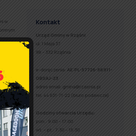
Kontakt
ni w
gromnym
Urząd Gminy w Rząśni
ul. 1 Maja 37
98 – 332 Rząśnia
e-doręczenia:
AE:PL-57726-56911-
GBSAJ-23
adres email:
gmina@rzasnia.pl
tel. 44 631-71-22 (biuro podawcze)
 Grobie
Godziny otwarcia Urzędu:
pon.: 9:00 – 17:00
wt. – pt.: 7:30 – 15:30