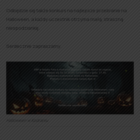
Odbędzie się także konkurs na najlepsze przebranie na
Halloween, a każdy uczestnik otrzyma małą, straszną
niespodziankę.
Serdecznie zapraszamy.
Halloween w Kodraniu