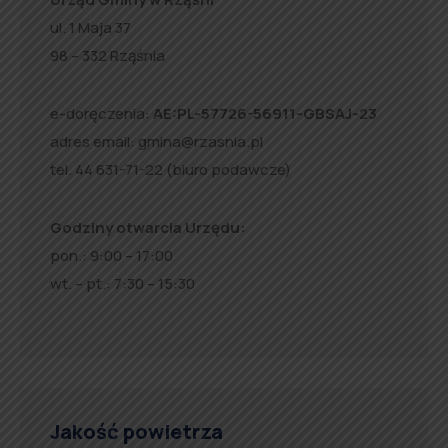
ul. 1 Maja 37
98 – 332 Rząśnia
e-doręczenia:
AE:PL-57726-56911-GBSAJ-23
adres email:
gmina@rzasnia.pl
tel. 44 631-71-22 (biuro podawcze)
Godziny otwarcia Urzędu:
pon.: 9:00 – 17:00
wt. – pt.: 7:30 – 15:30
Jakość powietrza