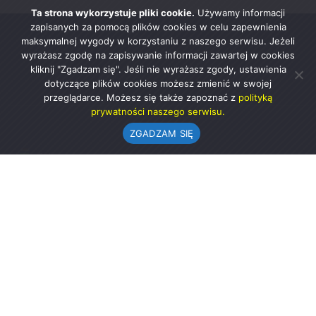
Ta strona wykorzystuje pliki cookie.
Używamy informacji
zapisanych za pomocą plików cookies w celu zapewnienia
maksymalnej wygody w korzystaniu z naszego serwisu. Jeżeli
wyrażasz zgodę na zapisywanie informacji zawartej w cookies
kliknij "Zgadzam się". Jeśli nie wyrażasz zgody, ustawienia
dotyczące plików cookies możesz zmienić w swojej
przeglądarce. Możesz się także zapoznać z
polityką
prywatności naszego serwisu.
ZGADZAM SIĘ
Urząd Gminy w Rząśni
ul. 1 Maja 37
98-332 Rząśnia
AE:PL-57726-56911-GBSAJ-23 (e-doręczenia)
gmina@rzasnia.pl