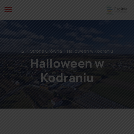
⌂
Strona Główna
Halloween w Kodraniu
Halloween w
Kodraniu