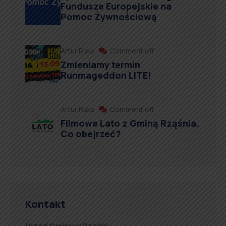
Fundusze Europejskie na
Pomoc Żywnościową
Artur Ruka
Comment off
Zmieniamy termin
Runmageddon LITE!
Artur Ruka
Comment off
Filmowe Lato z Gminą Rząśnia.
Co obejrzeć?
Kontakt
Urząd Gminy w Rząśni