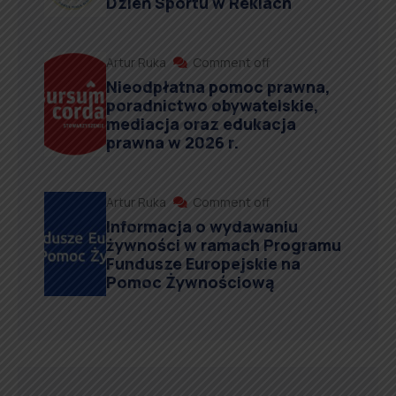
Dzień Sportu w Reklach
Artur Ruka
Comment off
Nieodpłatna pomoc prawna,
poradnictwo obywatelskie,
mediacja oraz edukacja
prawna w 2026 r.
Artur Ruka
Comment off
Informacja o wydawaniu
żywności w ramach Programu
Fundusze Europejskie na
Pomoc Żywnościową