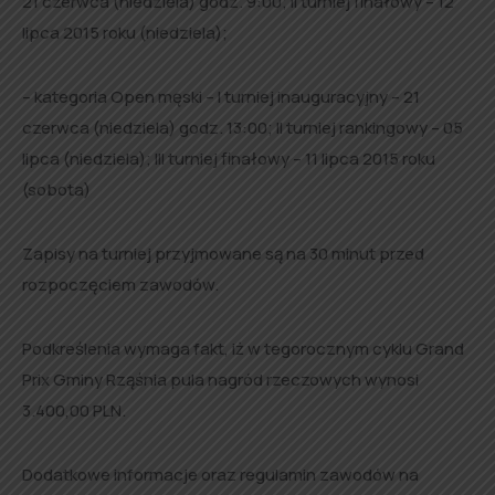
21 czerwca (niedziela) godz. 9:00; II turniej finałowy – 12
lipca 2015 roku (niedziela);
– kategoria Open męski – I turniej inauguracyjny – 21
czerwca (niedziela) godz. 13:00; II turniej rankingowy – 05
lipca (niedziela); III turniej finałowy – 11 lipca 2015 roku
(sobota)
Zapisy na turniej przyjmowane są na 30 minut przed
rozpoczęciem zawodów.
Podkreślenia wymaga fakt, iż w tegorocznym cyklu Grand
Prix Gminy Rząśnia pula nagród rzeczowych wynosi
3.400,00 PLN.
Dodatkowe informacje oraz regulamin zawodów na