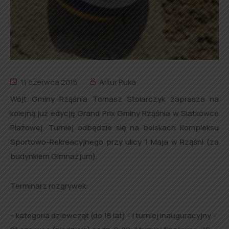
11 czerwca 2015
Artur Ruka
Wójt Gminy Rząśnia Tomasz Stolarczyk zaprasza na
kolejną już edycję Grand Prix Gminy Rząśnia w Siatkówce
Plażowej. Turniej odbędzie się na boiskach Kompleksu
Sportowo-Rekreacyjnego przy ulicy 1 Maja w Rząśni (za
budynkiem Gimnazjum).
Terminarz rozgrywek:
– kategoria dziewcząt (do 18 lat) – I turniej inauguracyjny –