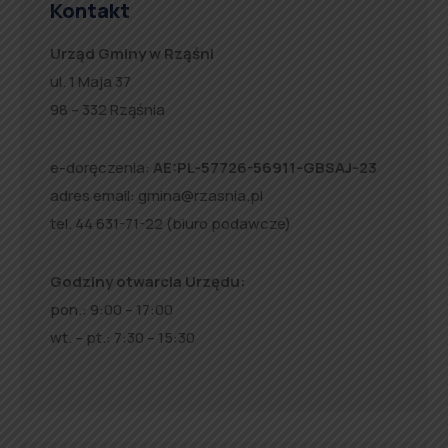
Kontakt
Urząd Gminy w Rząśni
ul. 1 Maja 37
98 – 332 Rząśnia
e-doręczenia:
AE:PL-57726-56911-GBSAJ-23
adres email:
gmina@rzasnia.pl
tel. 44 631-71-22 (biuro podawcze)
Godziny otwarcia Urzędu:
pon.: 9:00 – 17:00
wt. – pt.: 7:30 – 15:30