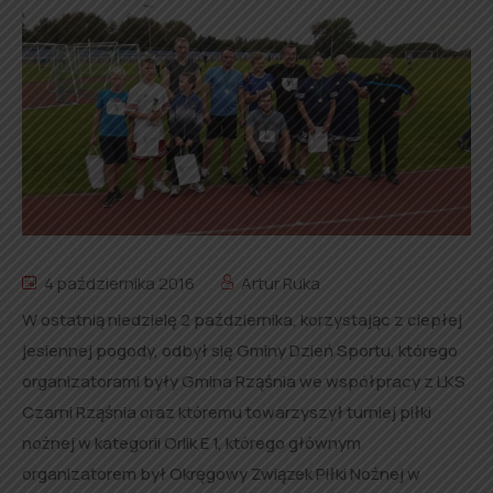
4 października 2016
Artur Ruka
W ostatnią niedzielę 2 października, korzystając z ciepłej
jesiennej pogody, odbył się Gminy Dzień Sportu, którego
organizatorami były Gmina Rząśnia we współpracy z LKS
Czarni Rząśnia oraz któremu towarzyszył turniej piłki
nożnej w kategorii Orlik E 1, którego głównym
organizatorem był Okręgowy Związek Piłki Nożnej w