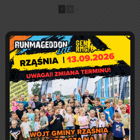
1
2
►
Tekst i zdjęcia:
Marcin Brożyna, Piotr Kłyszewski.
Zaproszenie na bezpłatne
zajęcia aerobiku