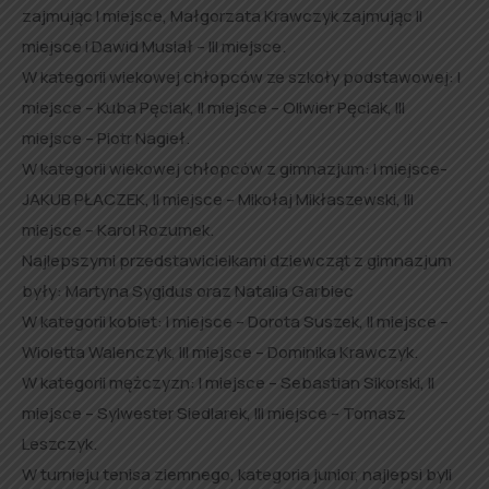
zajmując I miejsce, Małgorzata Krawczyk zajmując II
miejsce i Dawid Musiał – III miejsce.
W kategorii wiekowej chłopców ze szkoły podstawowej: I
miejsce – Kuba Pęciak, II miejsce – Oliwier Pęciak, III
miejsce – Piotr Nagieł.
W kategorii wiekowej chłopców z gimnazjum: I miejsce-
JAKUB PŁACZEK, II miejsce – Mikołaj Mikłaszewski, III
miejsce – Karol Rozumek.
Najlepszymi przedstawicielkami dziewcząt z gimnazjum
były: Martyna Sygidus oraz Natalia Garbiec
W kategorii kobiet: I miejsce – Dorota Suszek, II miejsce –
Wioletta Walenczyk, III miejsce – Dominika Krawczyk.
W kategorii mężczyzn: I miejsce – Sebastian Sikorski, II
miejsce – Sylwester Siedlarek, III miejsce – Tomasz
Leszczyk.
W turnieju tenisa ziemnego, kategoria junior, najlepsi byli