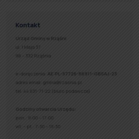
Kontakt
Urząd Gminy w Rząśni
ul. 1 Maja 37
98 – 332 Rząśnia
e-doręczenia:
AE:PL-57726-56911-GBSAJ-23
adres email:
gmina@rzasnia.pl
tel. 44 631-71-22 (biuro podawcze)
Godziny otwarcia Urzędu:
pon.: 9:00 – 17:00
wt. – pt.: 7:30 – 15:30