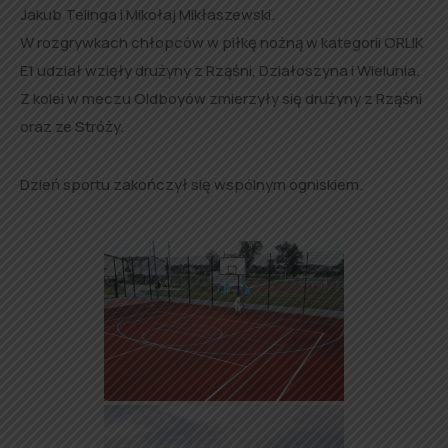
Jakub Telinga i Mikołaj Mikłaszewski.
W rozgrywkach chłopców w piłkę nożną w kategorii ORLIK
E1 udział wzięły drużyny z Rząśni, Działoszyna i Wielunia.
Z kolei w meczu Oldboyów zmierzyły się drużyny z Rząśni
oraz ze Stróży.
Dzień sportu zakończył się wspólnym ogniskiem.