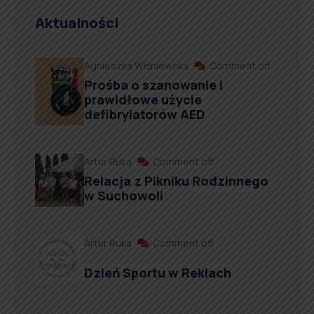
Aktualności
Agnieszka Wiśniewska
Comment off
Prośba o szanowanie i
prawidłowe użycie
defibrylatorów AED
Artur Ruka
Comment off
Relacja z Pikniku Rodzinnego
w Suchowoli
Artur Ruka
Comment off
Dzień Sportu w Reklach