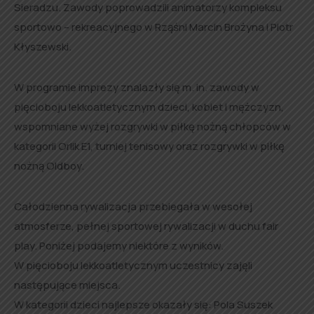
Sieradzu. Zawody poprowadzili animatorzy kompleksu
sportowo – rekreacyjnego w Rząśni Marcin Brożyna i Piotr
Kłyszewski.
W programie imprezy znalazły się m. in. zawody w
pięcioboju lekkoatletycznym dzieci, kobiet i mężczyzn,
wspomniane wyżej rozgrywki w piłkę nożną chłopców w
kategorii Orlik E1, turniej tenisowy oraz rozgrywki w piłkę
nożną Oldboy.
Całodzienna rywalizacja przebiegała w wesołej
atmosferze, pełnej sportowej rywalizacji w duchu fair
play. Poniżej podajemy niektóre z wyników.
W pięcioboju lekkoatletycznym uczestnicy zajęli
następujące miejsca.
W kategorii dzieci najlepsze okazały się: Pola Suszek