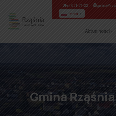
44 631-71-22
gmina@rzas
Polski
▼
Aktualności
⌂
Gmina Rząśnia