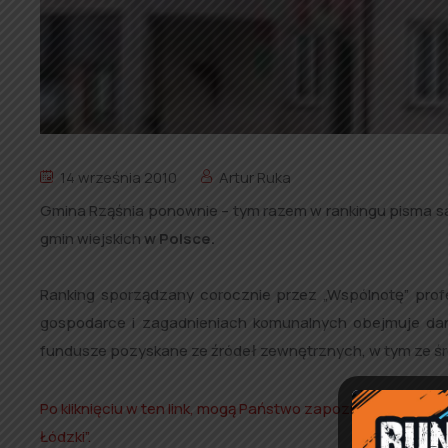
14 września 2010
Artur Ruka
Gmina Rząśnia ponownie – tym razem w rankingu pisma 
gmin wiejskich
w Polsce.
Ranking sporządzany corocznie przez „Wspólnotę” profe
gospodarce i zagadnieniach komunalnych obejmuje da
fundusze pozyskane ze źródeł zewnętrznych, w tym ze śro
Po kliknięciu w ten link, mogą Państwo zapoznać się z ar
Łódzki”.