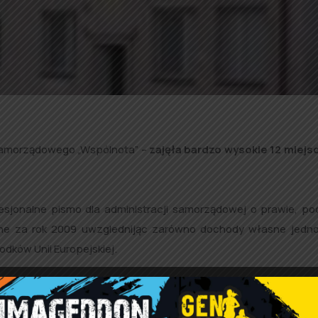
samorządowego „Wspólnota” –
zajęła bardzo wysokie 12 miejs
sjonalne pismo dla administracji samorządowej o prawie, po
ne za rok 2009 uwzglednijąc zarówno dochody własne jedno
dków Unii Europejskiej.
tykułem na temat rankingu opublikowanym w „Polska-The Times – 