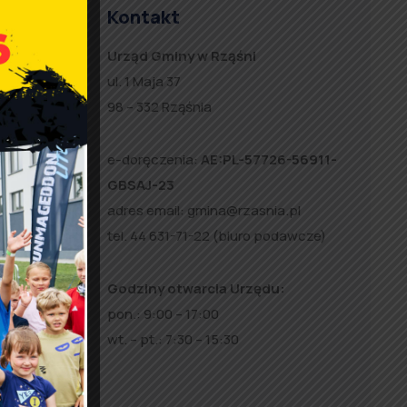
Kontakt
Urząd Gminy w Rząśni
ul. 1 Maja 37
98 – 332 Rząśnia
e-doręczenia:
AE:PL-57726-56911-
GBSAJ-23
adres email:
gmina@rzasnia.pl
tel. 44 631-71-22 (biuro podawcze)
Godziny otwarcia Urzędu:
pon.: 9:00 – 17:00
wt. – pt.: 7:30 – 15:30