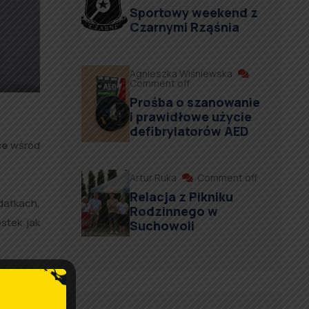
Sportowy weekend z
Czarnymi Rząśnia
Agnieszka Wiśniewska
Comment off
Prośba o szanowanie
i prawidłowe użycie
defibrylatorów AED
ce
wśród
Artur Ruka
Comment off
Relacja z Pikniku
datkach,
Rodzinnego w
stek jak
Suchowoli
Dziennik