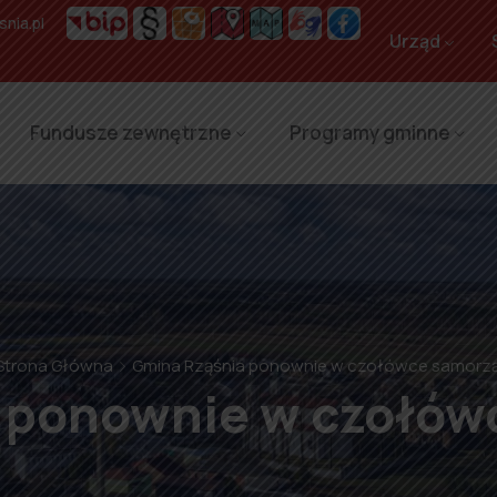
nia.pl
Urząd
Fundusze zewnętrzne
Programy gminne
Strona Główna
Gmina Rząśnia ponownie w czołówce samor
 ponownie w czołó