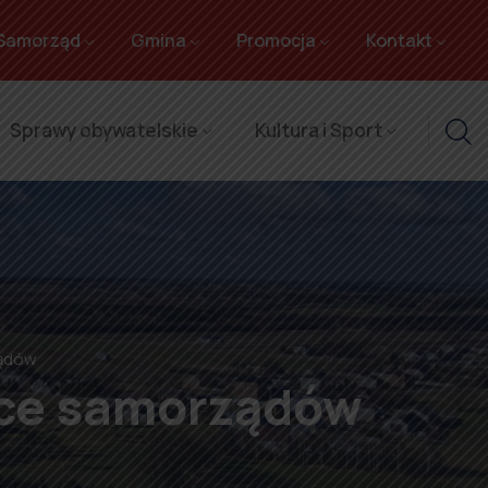
Samorząd
Gmina
Promocja
Kontakt
Sprawy obywatelskie
Kultura i Sport
ządów
wce samorządów