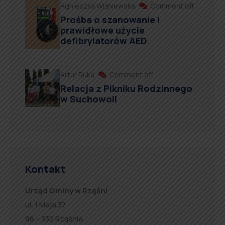
Agnieszka Wiśniewska
Comment off
Prośba o szanowanie i
prawidłowe użycie
defibrylatorów AED
Artur Ruka
Comment off
Relacja z Pikniku Rodzinnego
w Suchowoli
Kontakt
Urząd Gminy w Rząśni
ul. 1 Maja 37
98 – 332 Rząśnia