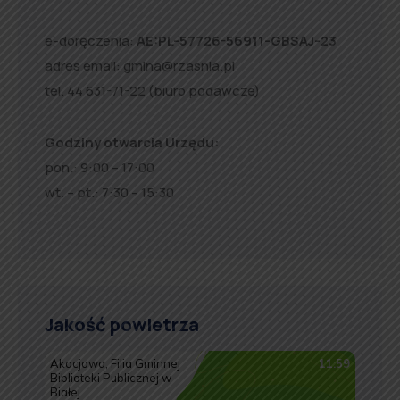
e-doręczenia:
AE:PL-57726-56911-GBSAJ-23
adres email:
gmina@rzasnia.pl
tel. 44 631-71-22 (biuro podawcze)
Godziny otwarcia Urzędu:
pon.: 9:00 – 17:00
wt. – pt.: 7:30 – 15:30
Jakość powietrza