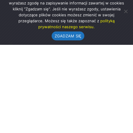
wyrażasz zgodę na zapisywanie informacji zawartej w cookies
kliknij "Zgadzam się". Jeśli nie wyrażasz zgody, ustawienia
dotyczące plików cookies możesz zmienić w swojej
przeglądarce. Możesz się także zapoznać z
polityką
prywatności naszego serwisu.
ZGADZAM SIĘ
Urząd Gminy w Rząśni
ul. 1 Maja 37
98-332 Rząśnia
AE:PL-57726-56911-GBSAJ-23 (e-doręczenia)
gmina@rzasnia.pl
44 631-71-22 (biuro podawcze)
Godziny otwarcia Urzędu: