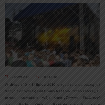
22 lipca 2010
Artur Ruka
W dniach 10 – 11 lipiec 2010 r.
zgodnie z coroczną już
tradycją odbyły się
Dni Gminy Rząśnia
. Organizatorzy, tj.
przede wszystkim
Wójt Gminy
Tomasz Stolarczyk
oraz
Rada Gminy Rząśnia
zapewnili licznie