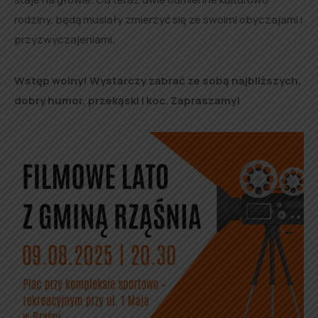
rodziny, będą musiały zmierzyć się ze swoimi obyczajami i
przyzwyczajeniami.
Wstęp wolny! Wystarczy zabrać ze sobą najbliższych,
dobry humor, przekąski i koc. Zapraszamy!