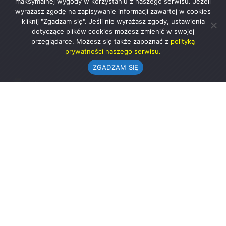
maksymalnej wygody w korzystaniu z naszego serwisu. Jeżeli
wyrażasz zgodę na zapisywanie informacji zawartej w cookies
kliknij "Zgadzam się". Jeśli nie wyrażasz zgody, ustawienia
dotyczące plików cookies możesz zmienić w swojej
przeglądarce. Możesz się także zapoznać z
polityką
prywatności naszego serwisu.
ZGADZAM SIĘ
Urząd Gminy w Rząśni
ul. 1 Maja 37
98-332 Rząśnia
AE:PL-57726-56911-GBSAJ-23 (e-doręczenia)
gmina@rzasnia.pl
44 631-71-22 (biuro podawcze)
Godziny otwarcia Urzędu: