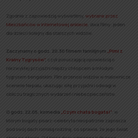
Zgodnie z zapowiedzią wyświetlimy,
wybrane przez
Mieszkańców w internetowej ankiecie
, dwa filmy: jeden
dla dzieci i kolejny dla starszych widzów.
Zaczynamy o godz. 20.30 filmem
familijnym
„Pimi z
Krainy Tygrysów”
,
czyli p
oruszającą opowieścią o
niezwykłej przyjaźni między chłopcem a młodym
tygrysem bengalskim. Film przenosi widzów w malownicze
scenerie Nepalu, ukazując siłę przyjaźni i odwagi w
obliczu tragicznych wydarzeń i niebezpieczeństw.
O godz. 22.05, komedia
„Czym chata bogata!”
, w
którym
bogaty pisarz-celebryta nieopatrznie zaprasza
pod swój dach romską rodzinę, co sprawia, że jego świat
staje na głowie. Od teraz dwie odmienne kulturowo