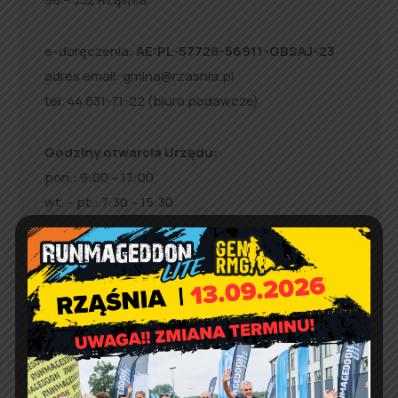
e-doręczenia:
AE:PL-57726-56911-GBSAJ-23
adres email:
gmina@rzasnia.pl
tel. 44 631-71-22 (biuro podawcze)
Godziny otwarcia Urzędu:
pon.: 9:00 – 17:00
wt. – pt.: 7:30 – 15:30
Jakość powietrza