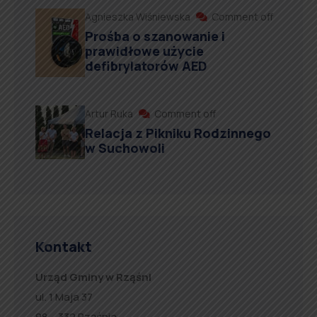
Agnieszka Wiśniewska
Comment off
Prośba o szanowanie i
prawidłowe użycie
defibrylatorów AED
Artur Ruka
Comment off
Relacja z Pikniku Rodzinnego
w Suchowoli
Kontakt
Urząd Gminy w Rząśni
ul. 1 Maja 37
98 – 332 Rząśnia