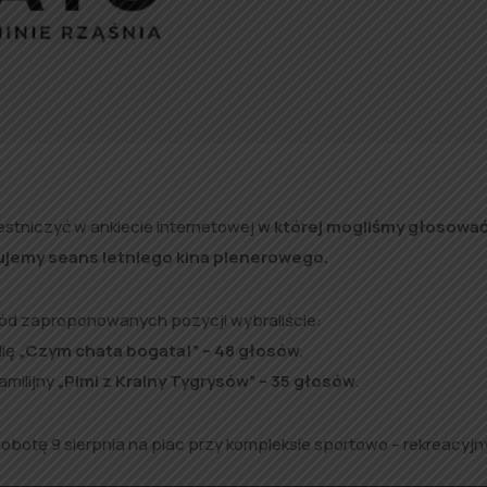
zestniczyć w ankiecie internetowej
w której mogliśmy głosować
anujemy seans letniego kina plenerowego.
ród zaproponowanych pozycji wybraliście:
dię
„Czym chata bogata!” – 48 głosów
,
amilijny
„Pimi z Krainy Tygrysów” – 35 głosów
.
sobotę 9 sierpnia na plac przy kompleksie sportowo – rekreacyj