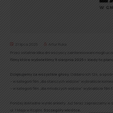
21 lipca 2025
Artur Ruka
Przez ostatnie kilka dni wszyscy zainteresowani mogli uc
filmy które wyświetlimy 9 sierpnia 2025 r. kiedy to pl
Dziękujemy za wszystkie głosy.
Oddano ich 124, a spoś
– w kategorii film „dla starszych widzów” wybraliście kome
– w kategorii film „dla młodszych widzów” wybraliście film f
Poniżej dokładne wyniki ankiety. Już teraz zapraszamy w 
ul. 1 Maja w Rząśni.
Szczegóły wkrótce.