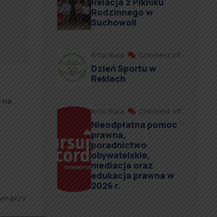
Relacja z Pikniku
Rodzinnego w
Suchowoli
Artur Ruka
Comment off
Dzień Sportu w
Reklach
 na
Artur Ruka
Comment off
Nieodpłatna pomoc
prawna,
poradnictwo
obywatelskie,
mediacja oraz
edukacja prawna w
2026 r.
nym przy