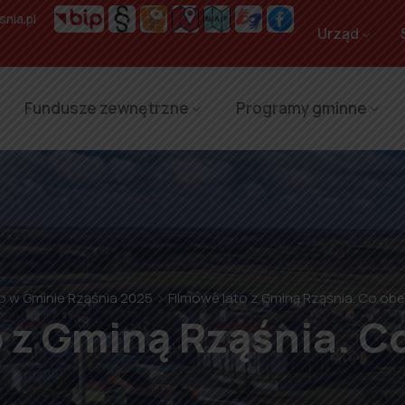
nia.pl
Urząd
Fundusze zewnętrzne
Programy gminne
o w Gminie Rząśnia 2025
Filmowe lato z Gminą Rząśnia. Co ob
o z Gminą Rząśnia. C