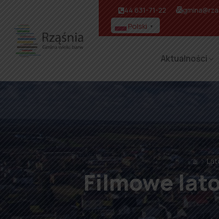
44 631-71-22
gmina@rzas
Polski
▼
Aktualności
⌂
Lat
Filmowe lat