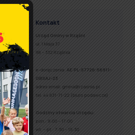
Kontakt
Urząd Gminy w Rząśni
ul. 1 Maja 37
98 – 332 Rząśnia
e-doręczenia:
AE:PL-57726-56911-
GBSAJ-23
adres email:
gmina@rzasnia.pl
tel. 44 631-71-22 (biuro podawcze)
Godziny otwarcia Urzędu:
pon.: 9:00 – 17:00
wt. – pt.: 7:30 – 15:30