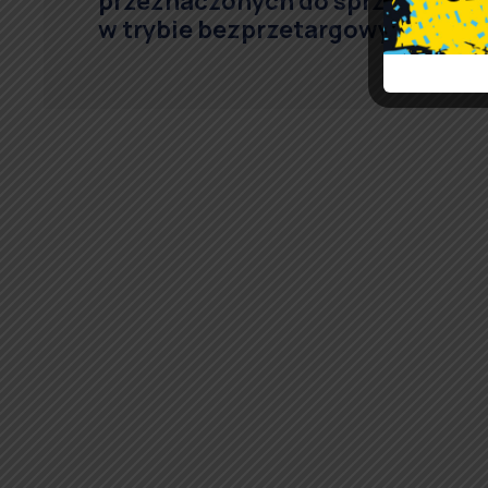
przeznaczonych do sprzedaży
w trybie bezprzetargowym