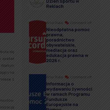
Dzień Sportu w
Reklach
Artur Ruka
Comment off
Nieodpłatna pomoc
prawna,
poradnictwo
obywatelskie,
mediacja oraz
dbyła się
edukacja prawna w
k
został
2026 r.
Wartym
mający na
Artur Ruka
Comment off
Polsce z
Informacja o
wydawaniu żywności
w ramach Programu
Fundusze
 mostów,
Europejskie na
rnizację
Pomoc