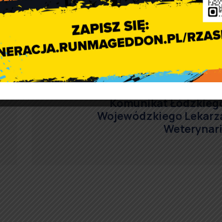
Komunikat Łódzkieg
Wojewódzkiego Lekarz
Weterynari