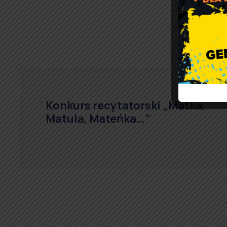
Konkurs recytatorski „Matka,
Matula, Mateńka…”