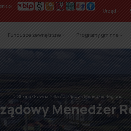
nia.pl
Urząd
Fundusze zewnętrzne
Programy gminne
⌂
Strona Główna
Samorządowy Menedżer Regionu
ządowy Menedżer R