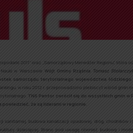
 Gospodarki 2011” oraz „Samorządowy Menedżer Regionu”, która o
 i Nauki w Warszawie
Wójt Gminy Rząśnia
Tomasz Stolarczy
ostek samorządu terytorialnego województwa łódzkiego.
ji rankingu, w roku 2012 r. przeprowadzono plebiscyt wśród gmin 
rytorialnego.
TNS Pentor zwrócił się do wszystkich gmin w 
owiedzieć, że są liderami w regionie.
i sanitarnej, budowa kanalizacji opadowej, dróg, chodników i
truktury dziecięcej. Brano pod uwagę również budowę i mode