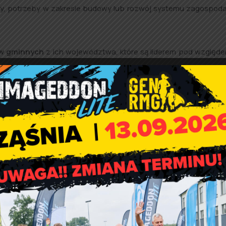
ny, potrzeby w zakresie budowy lub rozwój systemu zagospod
w gminnych
z ich województwa, które są liderem pod względe
nej gminy,
y Rząśnia do zapewnienia swoim mieszkańcom odpowiednich 
rczym jak i społecznym.