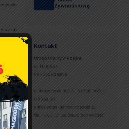
arowania
Żywnościową
m takich
Kontakt
Urząd Gminy w Rząśni
ul. 1 Maja 37
98 – 332 Rząśnia
warunków
e-doręczenia:
AE:PL-57726-56911-
GBSAJ-23
adres email:
gmina@rzasnia.pl
tel. 44 631-71-22 (biuro podawcze)