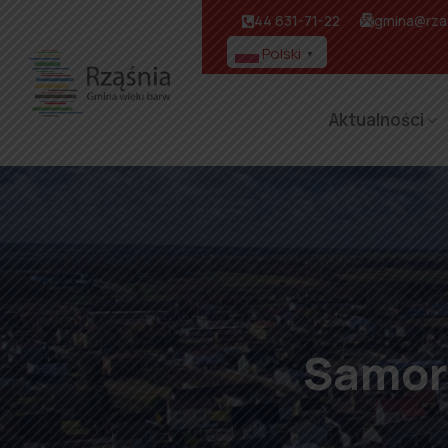
44 631-71-22
gmina@rzas
Polski
▼
Aktualności
Samor