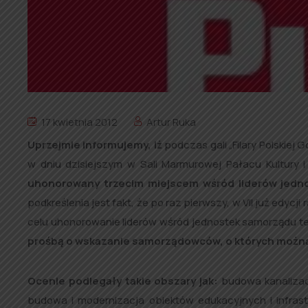
17 kwietnia 2012
Artur Ruka
Uprzejmie informujemy, iż
podczas gali „Filary Polskiej
w dniu dzisiejszym w Sali Marmurowej Pałacu Kultury
uhonorowany trzecim miejscem wśród liderów jedn
podkreślenia jest fakt, że po raz pierwszy, w VII już edyc
celu uhonorowanie liderów wśród jednostek samorządu te
prośbą o wskazanie samorządowców, o których można p
Ocenie podlegały takie obszary jak:
budowa kanalizacj
budowa i modernizacja obiektów edukacyjnych i infras