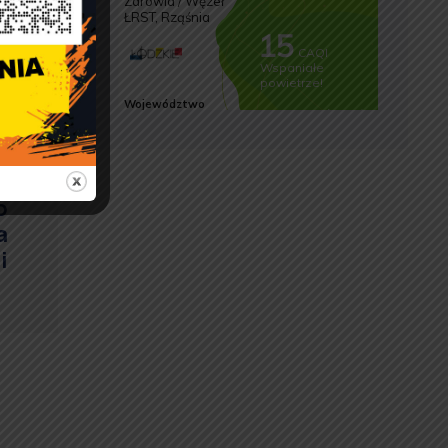
o
a
i