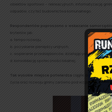
obiektów sportowo – rekreacyjnych, informatyzację gmi
odpadów, czy też budownictwa komunalnego.
Respondentów poproszono o wskazanie samorządó
kryteriów jak:
a. tempo rozwoju,
b. pozyskanie pieniędzy unijnych,
c. wspieranie przedsiębiorców, działających na terenie da
d. konsolidację społeczności lokalnej.
Tak wysokie miejsce potwierdza
ciągłe dążenie Gmin
życia oraz rozwoju gminy zarówno pod względem gospoda