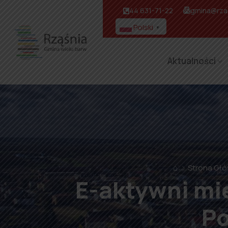
44 631-71-22
gmina@rzas
Polski
▼
Aktualności
⌂
Strona Gł
E-aktywni mi
Po