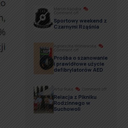
Marcin Kazuba
Comment off
Sportowy weekend z
Czarnymi Rząśnia
Agnieszka Wiśniewska
Comment off
Prośba o szanowanie
i prawidłowe użycie
defibrylatorów AED
Artur Ruka
Comment off
Relacja z Pikniku
Rodzinnego w
Suchowoli