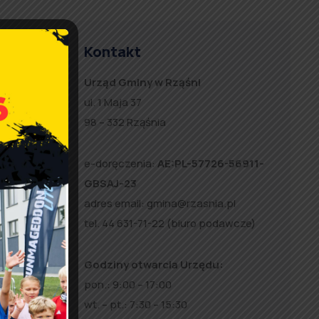
Kontakt
Urząd Gminy w Rząśni
ul. 1 Maja 37
98 – 332 Rząśnia
e-doręczenia:
AE:PL-57726-56911-
GBSAJ-23
adres email:
gmina@rzasnia.pl
tel. 44 631-71-22 (biuro podawcze)
Godziny otwarcia Urzędu:
pon.: 9:00 – 17:00
wt. – pt.: 7:30 – 15:30