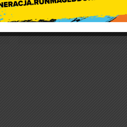
Obchody 100-leci
Niepodległości w Szkol
Podstawowej w Zielęcini