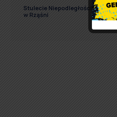
Stulecie Niepodległości w ZSP
w Rząśni