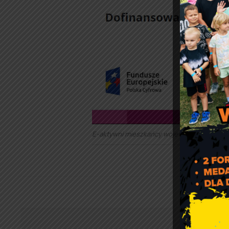
E-aktywni mieszkańcy województwa Kujaws