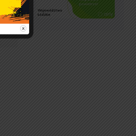
a
e
e