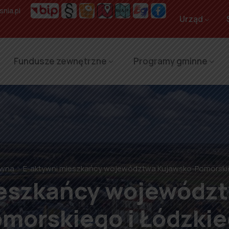
nia.pl
Urząd
Fundusze zewnętrzne
Programy gminne
ówna
E-aktywni mieszkańcy województwa Kujawsko-Pomorskie
eszkańcy wojewódz
morskiego i Łódzki