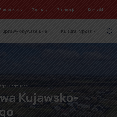
Samorząd
Gmina
Promocja
Kontakt
Sprawy obywatelskie
Kultura i Sport
go i Łódzkiego
twa Kujawsko-
ego