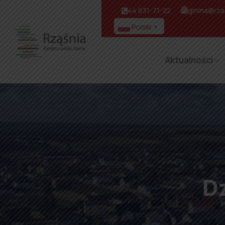
44 631-71-22
gmina@rzas
Polski
▼
Aktualności
D