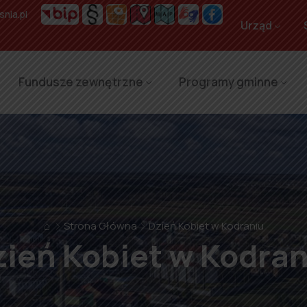
nia.pl
Urząd
Fundusze zewnętrzne
Programy gminne
⌂
Strona Główna
Dzień Kobiet w Kodraniu
zień Kobiet w Kodran