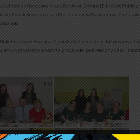
u był tort dostarczony przez Dyrektor Gminnej Biblioteki Publicz
nością. Podziękowano także Panu radnemu Sylwestrowi Sobczako
odarunki.
i Bibliotecznej w Kodraniu Dzień Kobiet cieszy się dużym powodze
iękujemy wszystkim Paniom za przybycie, poświęcony czas i zap