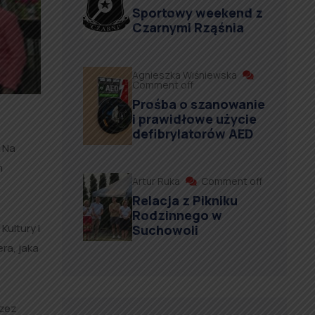
Sportowy weekend z
Czarnymi Rząśnia
Agnieszka Wiśniewska
Comment off
Prośba o szanowanie
i prawidłowe użycie
defibrylatorów AED
. Na
m
Artur Ruka
Comment off
Relacja z Pikniku
Rodzinnego w
ultury i
Suchowoli
ra, jaka
rzez