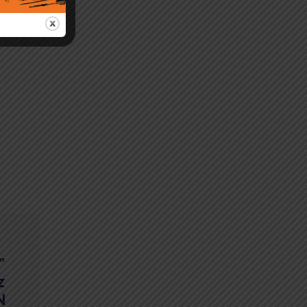
”
z
N