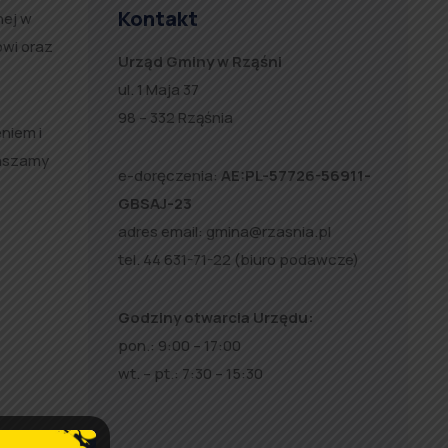
Kontakt
nej w
wi oraz
Urząd Gminy w Rząśni
ul. 1 Maja 37
98 – 332 Rząśnia
niem i
raszamy
e-doręczenia:
AE:PL-57726-56911-
GBSAJ-23
adres email:
gmina@rzasnia.pl
tel. 44 631-71-22 (biuro podawcze)
Godziny otwarcia Urzędu:
pon.: 9:00 – 17:00
wt. – pt.: 7:30 – 15:30