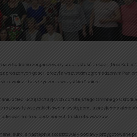
czna w Kodraniu zorganizowały uroczystość z okazji „Dnia Kobiet”
a zaproszonych gości i złożyła wszystkim zgromadzonym Panio
yk również złożył życzenia wszystkim Paniom.
naniu dzieci uczęszczających do tutejszego Gminnego Ośrodka K
Panie rozbawiły wszystkich swoim występem , a przyjemna atmosfe
oderwanie się od codziennych trosk i obowiązków.
nane laurki, a następnie skosztowały potrawy przygotowane p