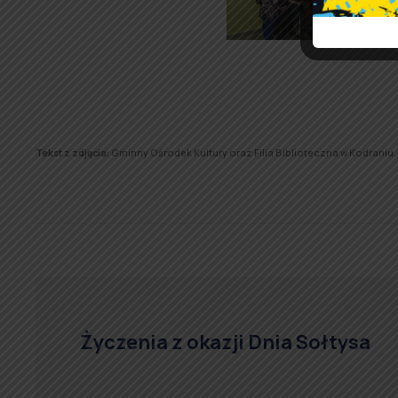
Tekst z zdjęcia:
Gminny Ośrodek Kultury oraz Filia Biblioteczna w Kodraniu.
Życzenia z okazji Dnia Sołtysa