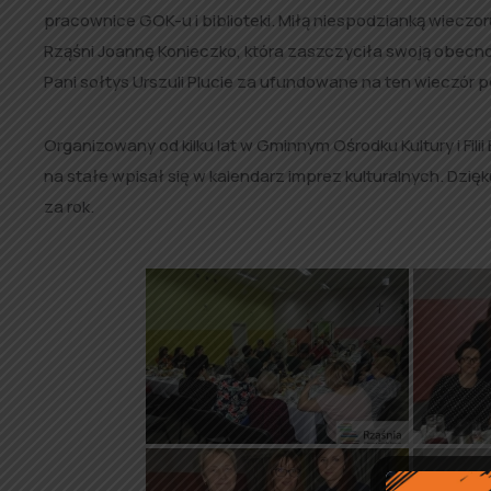
pracownice GOK-u i biblioteki. Miłą niespodzianką wieczor
Rząśni Joannę Konieczko, która zaszczyciła swoją obec
Pani sołtys Urszuli Plucie za ufundowane na ten wieczór p
Organizowany od kilku lat w Gminnym Ośrodku Kultury i Fili
na stałe wpisał się w kalendarz imprez kulturalnych. Dz
za rok.