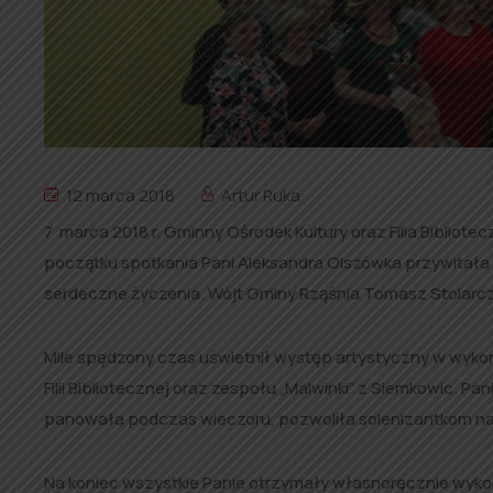
12 marca 2018
Artur Ruka
7 marca 2018 r. Gminny Ośrodek Kultury oraz Filia Bibliote
początku spotkania Pani Aleksandra Olszówka przywitał
serdeczne życzenia. Wójt Gminy Rząśnia Tomasz Stolarcz
Mile spędzony czas uświetnił występ artystyczny w wyko
Filii Bibliotecznej oraz zespołu „Malwinki” z Siemkowic. 
panowała podczas wieczoru, pozwoliła solenizantkom na 
Na koniec wszystkie Panie otrzymały własnoręcznie wyko