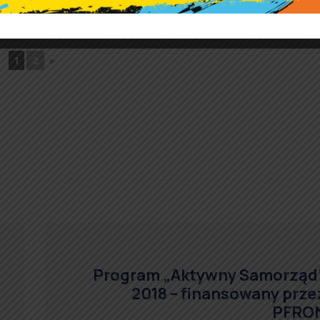
1
2
►
Program „Aktywny Samorząd
2018 – finansowany prze
PFRO