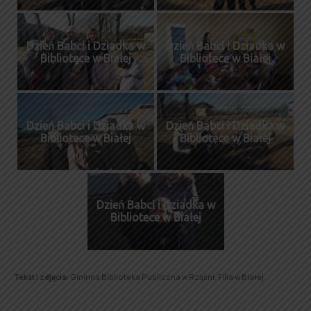
Dzień Babci i Dziadka w
Dzień Babci i Dziadka w
Bibliotece w Białej
Bibliotece w Białej
Dzień Babci i Dziadka w
Dzień Babci i Dziadka w
Bibliotece w Białej
Bibliotece w Białej
Dzień Babci i Dziadka w
Bibliotece w Białej
Tekst i zdjęcia:
Gminna Biblioteka Publiczna w Rząśni, Filia w Białej.