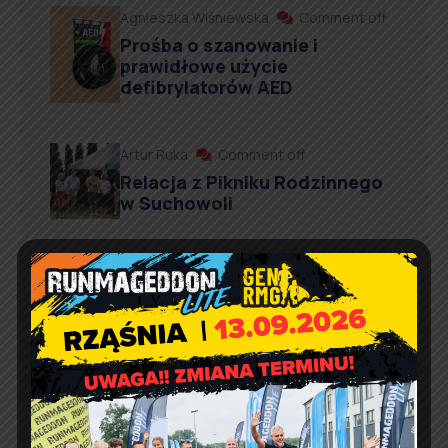
Agnieszka Wiśniewska
Comment off
Prośba o szanowanie i
prawidłowe użycie
defibrylatorów AED
Artur Ruka
Comment off
Relacja z Pikniku Rodzinnego
w Suchowoli
Kontakt
Urząd Gminy w Rząśni
ul. 1 Maja 37
98 – 332 Rząśnia