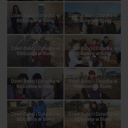
Dzień Babci i Dziadka w
Dzień Babci i Dziadka w
Bibliotece w Białej
Bibliotece w Białej
Dzień Babci i Dziadka w
Dzień Babci i Dziadka w
Bibliotece w Białej
Bibliotece w Białej
Dzień Babci i Dziadka w
Dzień Babci i Dziadka w
Bibliotece w Białej
Bibliotece w Białej
Dzień Babci i Dziadka w
Dzień Babci i Dziadka w
Bibliotece w Białej
Bibliotece w Białej