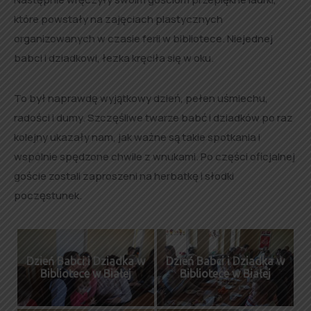
które powstały na zajęciach plastycznych
organizowanych w czasie ferii w bibliotece. Niejednej
babci i dziadkowi, łezka kręciła się w oku.
To był naprawdę wyjątkowy dzień, pełen uśmiechu,
radości i dumy. Szczęśliwe twarze babć i dziadków po raz
kolejny ukazały nam, jak ważne są takie spotkania i
wspólnie spędzone chwile z wnukami. Po części oficjalnej
goście zostali zaproszeni na herbatkę i słodki
poczęstunek.
Dzień Babci i Dziadka w
Dzień Babci i Dziadka w
Bibliotece w Białej
Bibliotece w Białej