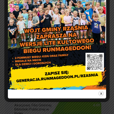
e-doręczenia:
AE:PL-57726-56911-GBSAJ-23
adres email:
gmina@rzasnia.pl
tel. 44 631-71-22 (biuro podawcze)
Godziny otwarcia Urzędu:
pon.: 9:00 – 17:00
wt. – pt.: 7:30 – 15:30
Jakość powietrza