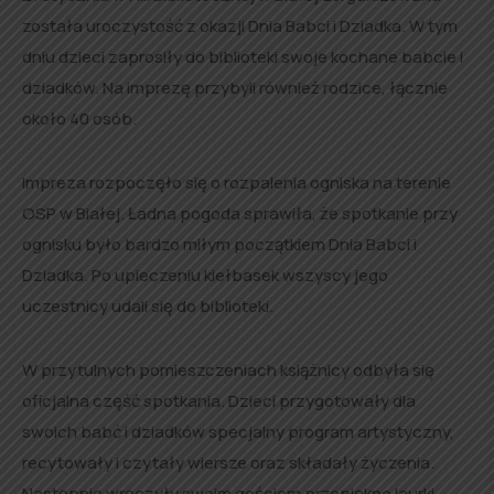
została uroczystość z okazji Dnia Babci i Dziadka. W tym
dniu dzieci zaprosiły do biblioteki swoje kochane babcie i
dziadków. Na imprezę przybyli również rodzice, łącznie
około 40 osób.
Impreza rozpoczęło się o rozpalenia ogniska na terenie
OSP w Białej. Ładna pogoda sprawiła, że spotkanie przy
ognisku było bardzo miłym początkiem Dnia Babci i
Dziadka. Po upieczeniu kiełbasek wszyscy jego
uczestnicy udali się do biblioteki.
W przytulnych pomieszczeniach książnicy odbyła się
oficjalna część spotkania. Dzieci przygotowały dla
swoich babć i dziadków specjalny program artystyczny,
recytowały i czytały wiersze oraz składały życzenia.
Następnie wręczyły swoim gościom przepiękne laurki,