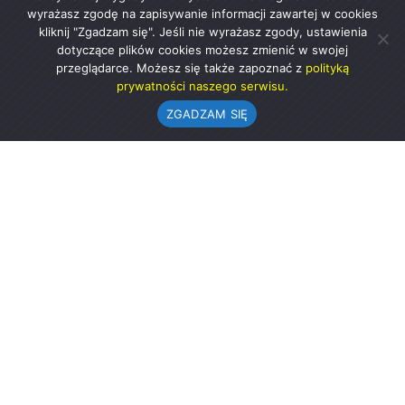
wyrażasz zgodę na zapisywanie informacji zawartej w cookies
kliknij "Zgadzam się". Jeśli nie wyrażasz zgody, ustawienia
dotyczące plików cookies możesz zmienić w swojej
przeglądarce. Możesz się także zapoznać z
polityką
prywatności naszego serwisu.
ZGADZAM SIĘ
Urząd Gminy w Rząśni
ul. 1 Maja 37
98-332 Rząśnia
AE:PL-57726-56911-GBSAJ-23 (e-doręczenia)
gmina@rzasnia.pl
44 631-71-22 (biuro podawcze)
Godziny otwarcia Urzędu: