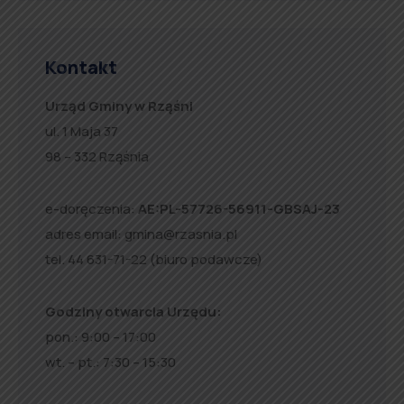
Kontakt
Urząd Gminy w Rząśni
ul. 1 Maja 37
98 – 332 Rząśnia
e-doręczenia:
AE:PL-57726-56911-GBSAJ-23
adres email:
gmina@rzasnia.pl
tel. 44 631-71-22 (biuro podawcze)
Godziny otwarcia Urzędu:
pon.: 9:00 – 17:00
wt. – pt.: 7:30 – 15:30