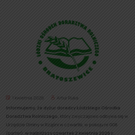
1 kwietnia 2026
Artur Ruka
Informujemy, że dyżur doradcy Łódzkiego Ośrodka
Doradztwa Rolniczego,
który zwyczajowo odbywa się w
Urzędzie Gminy w Rząśni w czwartki, w pokoju nr 008
(parter),
w najbliższy czwartek 2 kwietnia 2026 r.