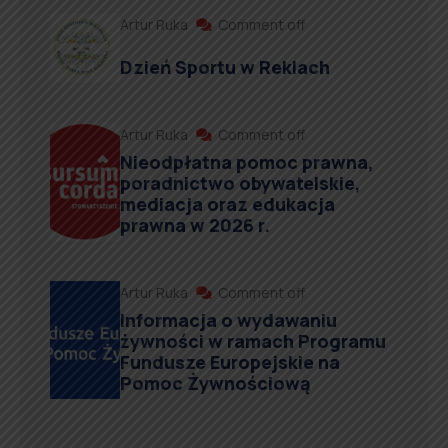
Artur Ruka
Comment off
Dzień Sportu w Reklach
Artur Ruka
Comment off
Nieodpłatna pomoc prawna,
poradnictwo obywatelskie,
mediacja oraz edukacja
prawna w 2026 r.
Artur Ruka
Comment off
Informacja o wydawaniu
żywności w ramach Programu
Fundusze Europejskie na
Pomoc Żywnościową