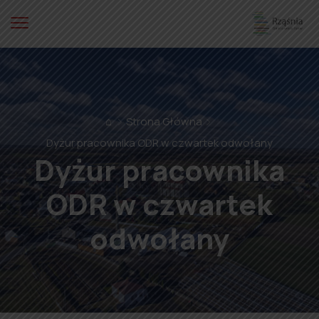
⌂
Strona Główna
Dyżur pracownika ODR w czwartek odwołany
Dyżur pracownika
ODR w czwartek
odwołany