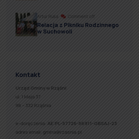
Artur Ruka
Comment off
Relacja z Pikniku Rodzinnego
w Suchowoli
Kontakt
Urząd Gminy w Rząśni
ul. 1 Maja 37
98 – 332 Rząśnia
e-doręczenia:
AE:PL-57726-56911-GBSAJ-23
adres email:
gmina@rzasnia.pl