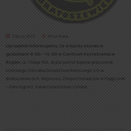
2 lipca 2013
Artur Ruka
Uprzejmie informujemy, że w każdy wtorek w
godzinach 8:00 – 14:00 w Centrum Kształcenia w
Rząśn
i, ul. 1 Maja 16A, dyżur pełnił będzie pracownik
Łódzkiego Ośrodka Doradztwa Rolniczego z/s w
Bratoszewicach, Rejonowy Zespół Doradców w Pajęcznie
– Pani mgr inż. Katarzyna Korbaczyńska.