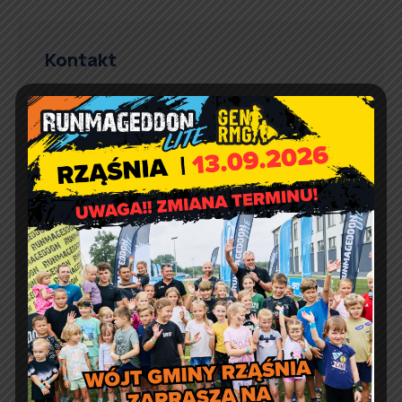
Kontakt
Urząd Gminy w Rząśni
ul. 1 Maja 37
98 – 332 Rząśnia
e-doręczenia:
AE:PL-57726-56911-GBSAJ-23
adres email:
gmina@rzasnia.pl
tel. 44 631-71-22 (biuro podawcze)
Godziny otwarcia Urzędu:
pon.: 9:00 – 17:00
wt. – pt.: 7:30 – 15:30