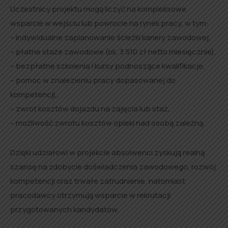
Uczestnicy projektu mogą liczyć na kompleksowe
wsparcie w wejściu lub powrocie na rynek pracy, w tym:
– indywidualne zaplanowanie ścieżki kariery zawodowej,
– płatne staże zawodowe (ok. 3 510 zł netto miesięcznie),
– bezpłatne szkolenia i kursy podnoszące kwalifikacje,
– pomoc w znalezieniu pracy dopasowanej do
kompetencji,,
– zwrot kosztów dojazdu na zajęcia lub staż,
– możliwość zwrotu kosztów opieki nad osobą zależną.
Dzięki udziałowi w projekcie absolwenci zyskują realną
szansę na zdobycie doświadczenia zawodowego, rozwój
kompetencji oraz trwałe zatrudnienie, natomiast
pracodawcy otrzymują wsparcie w rekrutacji
przygotowanych kandydatów.