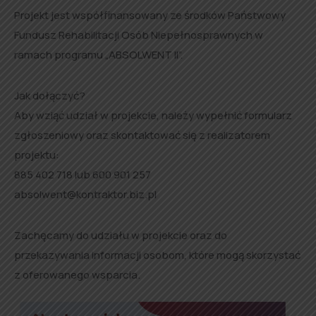
Projekt jest współfinansowany ze środków Państwowy
Fundusz Rehabilitacji Osób Niepełnosprawnych w
ramach programu „ABSOLWENT II”.
Jak dołączyć?
Aby wziąć udział w projekcie, należy wypełnić formularz
zgłoszeniowy oraz skontaktować się z realizatorem
projektu:
885 402 718 lub 600 901 257
absolwent@kontraktor.biz.pl
Zachęcamy do udziału w projekcie oraz do
przekazywania informacji osobom, które mogą skorzystać
z oferowanego wsparcia.