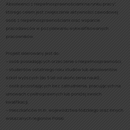
Absolwenci z niepełnosprawnościami na rynku pracy”,
którego celem jest zwiększenie aktywności zawodowej
osób z niepełnosprawnościami oraz wsparcie
pracodawców w pozyskiwaniu wykwalifikowanych
pracowników.
Projekt skierowany jest do:
– osób posiadających orzeczenie o niepełnosprawności,
– studentów ostatniego roku studiów lub absolwentów
szkół wyższych (do 5 lat od ukończenia nauki),,
– osób pozostających bez zatrudnienia, pracujących na
umowach cywilnoprawnych lub poniżej swoich
kwalifikacji,
– mieszkańców m.in. województwa łódzkiego oraz innych
wskazanych regionów Polski.