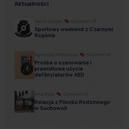
Aktualności
Marcin Kazuba
Comment off
Sportowy weekend z Czarnymi
Rząśnia
Agnieszka Wiśniewska
Comment off
Prośba o szanowanie i
prawidłowe użycie
defibrylatorów AED
Artur Ruka
Comment off
Relacja z Pikniku Rodzinnego
w Suchowoli