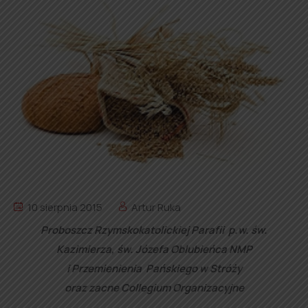
10 sierpnia 2015
Artur Ruka
Proboszcz Rzymskokatolickiej Parafii p.w. św.
Kazimierza, św. Józefa Oblubieńca NMP
i Przemienienia Pańskiego w Stróży
oraz zacne Collegium Organizacyjne