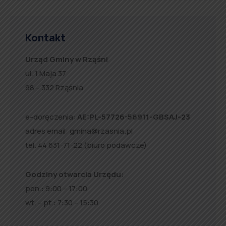
Kontakt
Urząd Gminy w Rząśni
ul. 1 Maja 37
98 – 332 Rząśnia
e-doręczenia:
AE:PL-57726-56911-GBSAJ-23
adres email:
gmina@rzasnia.pl
tel. 44 631-71-22 (biuro podawcze)
Godziny otwarcia Urzędu:
pon.: 9:00 – 17:00
wt. – pt.: 7:30 – 15:30