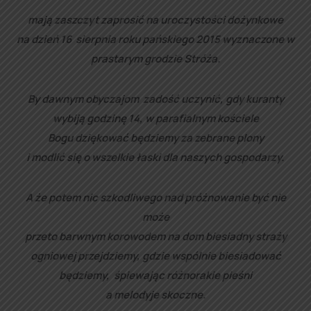
mają zaszczyt zaprosić na uroczystości dożynkowe
na dzień 16 sierpnia roku pańskiego 2015 wyznaczone w
prastarym grodzie Stróża.
By dawnym obyczajom zadość uczynić, gdy kuranty
wybiją godzinę 14, w parafialnym kościele
Bogu dziękować będziemy za zebrane plony
i modlić się o wszelkie łaski dla naszych gospodarzy.
A że potem nic szkodliwego nad próżnowanie być nie
może
przeto barwnym korowodem na dom biesiadny straży
ogniowej przejdziemy, gdzie wspólnie biesiadować
będziemy, śpiewając różnorakie pieśni
a melodyje skoczne.