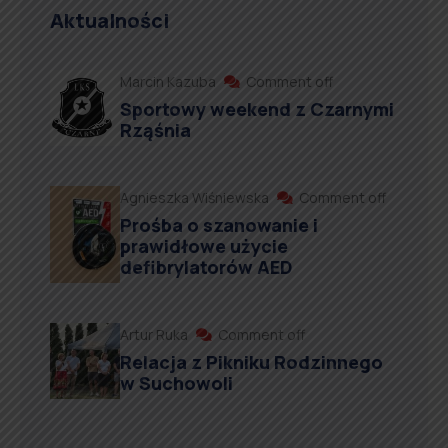
Aktualności
Marcin Kazuba
Comment off
Sportowy weekend z Czarnymi
Rząśnia
Agnieszka Wiśniewska
Comment off
Prośba o szanowanie i
prawidłowe użycie
defibrylatorów AED
Artur Ruka
Comment off
Relacja z Pikniku Rodzinnego
w Suchowoli