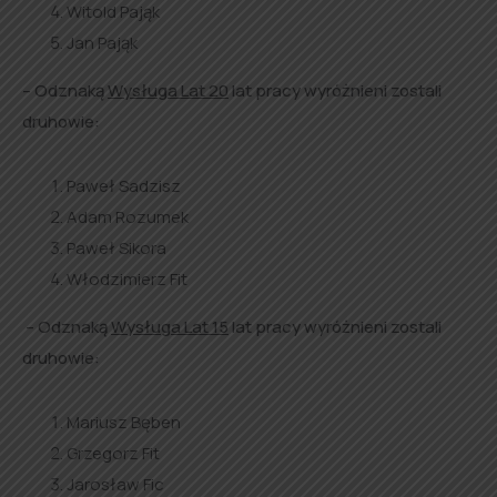
Witold Pająk
Jan Pająk
– Odznaką
Wysługa Lat 20
lat pracy wyróżnieni zostali
druhowie:
Paweł Sadzisz
Adam Rozumek
Paweł Sikora
Włodzimierz Fit
– Odznaką
Wysługa Lat 15
lat pracy wyróżnieni zostali
druhowie:
Mariusz Bęben
Grzegorz Fit
Jarosław Fic