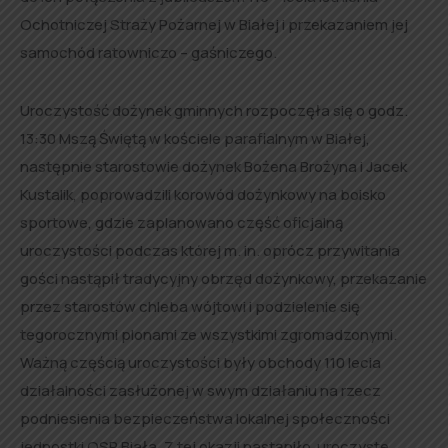
Ochotniczej Straży Pożarnej w Białej i przekazaniem jej
samochód ratowniczo – gaśniczego.
Uroczystość dożynek gminnych rozpoczęła się o godz.
13:30 Mszą Świętą w kościele parafialnym w Białej,
następnie starostowie dożynek Bożena Brożyna i Jacek
Kustalik, poprowadzili korowód dożynkowy na boisko
sportowe, gdzie zaplanowano część oficjalną
uroczystości podczas której m. in. oprócz przywitania
gości nastąpił tradycyjny obrzęd dożynkowy, przekazanie
przez starostów chleba wójtowi i podzielenie się
tegorocznymi plonami ze wszystkimi zgromadzonymi.
Ważną częścią uroczystości były obchody 110 lecia
działalności zasłużonej w swym działaniu na rzecz
podniesienia bezpieczeństwa lokalnej społeczności
jednostki OSP Biała. Z tej okazji nastąpiło uroczyste