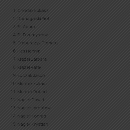
Chodak Łukasz
Domagalski Piotr
Fit Adam
Fit Przemysław
Grabarczyk Tomasz
Hes Henryk
Krężel Barbara
Krężel Rafał
Łuczak Jakub
Mentek Łukasz
Mentek Robert
Nagieł Dawid
Nagieł Jarosław
Nagieł Konrad
Nagieł Krystian