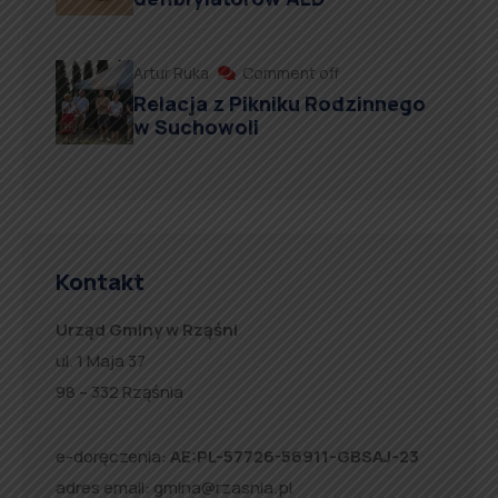
Artur Ruka
Comment off
Relacja z Pikniku Rodzinnego
w Suchowoli
Kontakt
Urząd Gminy w Rząśni
ul. 1 Maja 37
98 – 332 Rząśnia
e-doręczenia:
AE:PL-57726-56911-GBSAJ-23
adres email:
gmina@rzasnia.pl