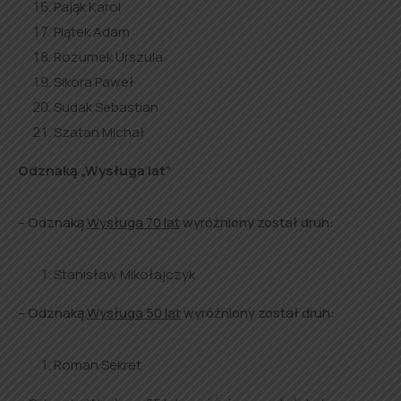
Pająk Karol
Piątek Adam
Rozumek Urszula
Sikora Paweł
Sudak Sebastian
Szatan Michał
Odznaką „Wysługa lat”
– Odznaką
Wysługa 70 lat
wyróżniony został druh:
Stanisław Mikołajczyk
– Odznaką
Wysługa 50 lat
wyróżniony został druh:
Roman Sekret