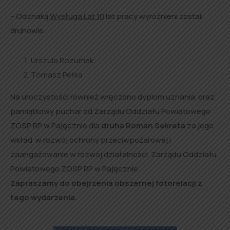
– Odznaką
Wysługa Lat 10
lat pracy wyróżnieni zostali
druhowie:
Urszula Rozumek
Tomasz Pełka
Na uroczystości również wręczono dyplom uznania oraz
pamiątkowy puchar od Zarządu Oddziału Powiatowego
ZOSP RP w Pajęcznie dla
druha Roman Sekreta
za jego
wkład w rozwój ochrony przeciwpożarowej i
zaangażowanie w rozwój działalności Zarządu Oddziału
Powiatowego ZOSP RP w Pajęcznie.
Zapraszamy do obejrzenia obszernej fotorelacji z
tego wydarzenia.