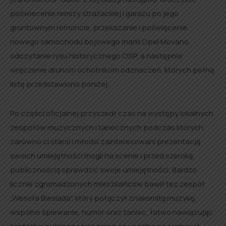
poświecenie remizy strażackiej i garażu po jego
gruntownym remoncie, przekazanie i poświęcenie
nowego samochodu bojowego marki Opel Movano,
odczytanie rysu historycznego OSP, a następnie
wręczenie druhom ochotnikom odznaczeń, których pełną
listę przedstawiono poniżej.
Po części oficjalnej przyszedł czas na występy lokalnych
zespołów muzycznych i tanecznych podczas których
zarówno ci starsi i młodsi zainteresowani prezentacją
swoich umiejętności mogli na scenie i przed szeroką
publicznością sprawdzić swoje umiejętności. Bardzo
licznie zgromadzonych mieszkańców bawił tez zespół
„Wesoła Biesiada”, który połączył znakomitą muzykę,
wspólne śpiewanie, humor oraz taniec, łatwo nawiązując