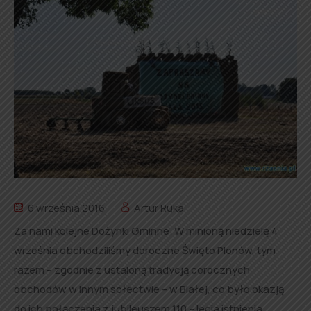
6 września 2016
Artur Ruka
Za nami kolejne Dożynki Gminne. W minioną niedzielę 4
września obchodziliśmy doroczne Święto Plonów, tym
razem – zgodnie z ustaloną tradycją corocznych
obchodów w innym sołectwie – w Białej, co było okazją
do ich połączenia z jubileuszem 110 – lecia istnienia