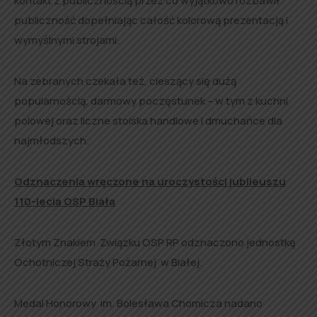
kontakt z publicznością przez co wyjątkowo rozbawił
publiczność dopełniając całość kolorową prezentacją i
wymyślnymi strojami.
Na zebranych czekała też, cieszący się dużą
popularnością, darmowy poczęstunek – w tym z kuchni
polowej oraz liczne stoiska handlowe i dmuchańce dla
najmłodszych.
Odznaczenia wręczone na uroczystości jubileuszu
110-lecia OSP Biała
Złotym Znakiem Związku OSP RP odznaczono jednostkę
Ochotniczej Straży Pożarnej w Białej.
Medal Honorowy im. Bolesława Chomicza nadano