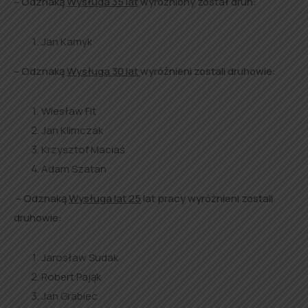
– Odznaką
Wysługa 35 lat
wyróżniony został druh:
Jan Kamyk
– Odznaką
Wysługa 30 lat
wyróżnieni zostali druhowie:
Wiesław Fit
Jan Klimczak
Krzysztof Maciaś
Adam Szatan
– Odznaką
Wysługa lat 25
lat pracy wyróżnieni zostali
druhowie:
Jarosław Sudak
Robert Pająk
Jan Grabiec