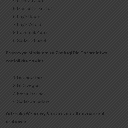
Klimczak Jan
Maciaś Krzysztof
Pająk Robert
Pająk Witold
Rozumek Adam
Sadzisz Paweł
Brązowym Medalem za Zasługi Dla Pożarnictwa
zostali druhowie:
Fic Jarosław
Fit Grzegorz
Pełka Tomasz
Sudak Jarosław
Odznaką Wzorowy Strażak zostali odznaczeni
druhowie: