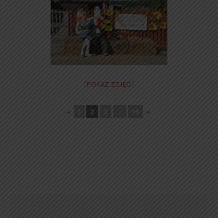
[POKAZ ZDJĘĆ]
◄
1
2
3
...
19
►