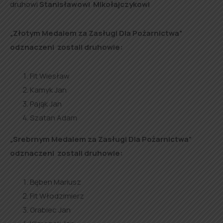
druhowi
Stanisławowi Mikołajczykowi
„Złotym Medalem za Zasługi Dla Pożarnictwa”
odznaczeni zostali druhowie:
Fit Wiesław
Kamyk Jan
Pająk Jan
Szatan Adam
„Srebrnym Medalem za Zasługi Dla Pożarnictwa”
odznaczeni zostali druhowie:
Bęben Mariusz
Fit Włodzimierz
Grabiec Jan