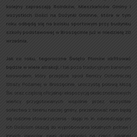
kolejny zapraszają Rolników, Mieszkańców Gminy i
wszystkich Gości na Dożynki Gminne, które w tym
roku odbędą się na boisku sportowym przy budynku
szkoły podstawowej w Broszęcinie już w niedzielę 20
września.
Jak co roku, tegoroczne Święto Plonów obfitować
będzie w wiele atrakcji.
I tak poza tradycyjnym barwnym
korowodem, który przejdzie spod Remizy Ochotniczej
Straży Pożarnej w Broszęcinie, uroczystą polową Mszą
Św. oraz częścią oficjalną i ekspozycją okolicznościowych
wieńcy przygotowanych wspólnie przez wszystkie
sołectwa z terenu naszej gminy, prezentować nam będą
się rodzime stowarzyszenia – dając m. in. odwiedzającym
ich Gościom okazję do wypróbowania lokalnych potraw i
innych owoców swej działalności na rzecz lokalnej