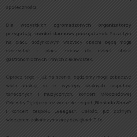
społeczności.
Dla wszystkich zgromadzonych organizatorzy
przygotują również darmowy poczęstunek.
Poza tym
na placu dożynkowym wszyscy obecni będą mogli
skorzystać z placu zabaw dla dzieci, stoisk
gastronomicznych i innych ciekawostek.
Oprócz tego – już na scenie, będziemy mogli zobaczyć
wiele atrakcji, m. in. występy lokalnych zespołów
tanecznych i muzycznych, koncert Młodzieżowej
Orkiestry Dętej czy też wreszcie zespół
„Biesiada Show”
i koncert zespołu
„Veegas”
. Całość, już późnym
wieczorem zakończymy przy dźwiękach DJ’a.