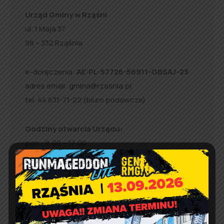
Urząd Gminy w Rząśni
ul. 1 Maja 37
98 – 332 Rząśnia
e-doręczenia:
AE:PL-57726-56911-GBSAJ-23
adres email:
gmina@rzasnia.pl
tel. 44 631-71-22 (biuro podawcze)
Godziny otwarcia Urzędu:
pon.: 9:00 – 17:00
wt. – pt.: 7:30 – 15:30