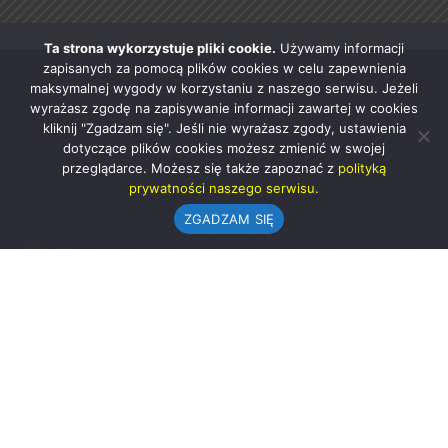
Ta strona wykorzystuje pliki cookie.
Używamy informacji
zapisanych za pomocą plików cookies w celu zapewnienia
maksymalnej wygody w korzystaniu z naszego serwisu. Jeżeli
wyrażasz zgodę na zapisywanie informacji zawartej w cookies
kliknij "Zgadzam się". Jeśli nie wyrażasz zgody, ustawienia
dotyczące plików cookies możesz zmienić w swojej
przeglądarce. Możesz się także zapoznać z
polityką
prywatności naszego serwisu.
ZGADZAM SIĘ
Urząd Gminy w Rząśni
ul. 1 Maja 37
98-332 Rząśnia
AE:PL-57726-56911-GBSAJ-23 (e-doręczenia)
gmina@rzasnia.pl